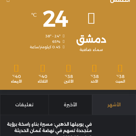
الطقس
24
℃
دمشق
38º - 24º
65%
0.45 كيلومتر/ساعة
سماء صافية
40
40
38
38
38
℃
℃
℃
℃
℃
السبت
الأحد
الأثنين
الثلاثاء
الأربعاء
الأشهر
الأخيرة
تعليقات
في يوبيلها الذهبي: مسيرة بناءٍ راسخة برؤية
متجددة تسهم في نهضة عُمان الحديثة