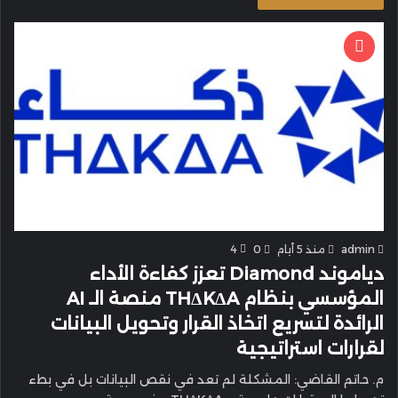
admin
منذ 5 أيام
0
4
دياموند Diamond تعزز كفاءة الأداء
المؤسسي بنظام THΔKΔA منصة الـ AI
الرائدة لتسريع اتخاذ القرار وتحويل البيانات
لقرارات استراتيجية
م. حاتم القاضي: المشكلة لم تعد في نقص البيانات بل في بطء