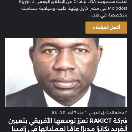
أعلنت مجموعة Group LGA عن الإطلاق الرسمي لـ Egypt
Molodost في مصر، كأول وجهة طبية وسياحية متكاملة
متخصصة في طب…
أكمل القراءة »
مجلة المشرق العربي
منذ 7 أيام
0
8
شركة RAKICT تعزز توسعها الأفريقي بتعيين
ألفريد نكانزا مديرًا عامًا لعملياتها في زامبيا