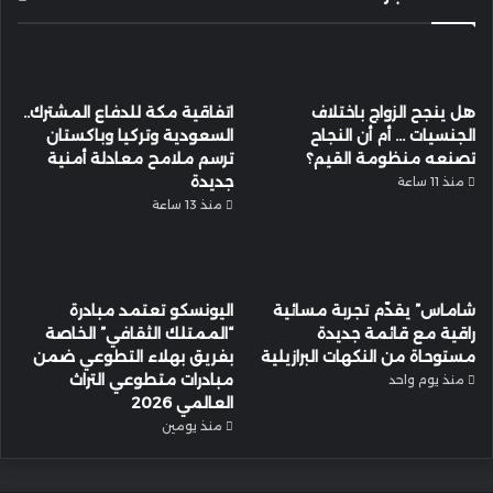
هل ينجح الزواج باختلاف
اتفاقية مكة للدفاع المشترك..
الجنسيات … أم أن النجاح
السعودية وتركيا وباكستان
تصنعه منظومة القيم؟
ترسم ملامح معادلة أمنية
جديدة
منذ 11 ساعة
منذ 13 ساعة
شاماس” يقدّم تجربة مسائية
اليونسكو تعتمد مبادرة
راقية مع قائمة جديدة
“الممتلك الثقافي” الخاصة
مستوحاة من النكهات البرازيلية
بفريق بهلاء التطوعي ضمن
مبادرات متطوعي التراث
منذ يوم واحد
العالمي 2026
منذ يومين