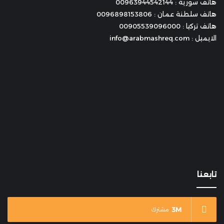
هاتف سورية : 00963944542144
هاتف سلطنة عمان : 0096898153806
هاتف تركيا : 00905539096000
الايميل : info@arabmashreq.com
تابعنا
3M
مشترك