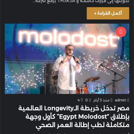
تحويلها إلى قرارات حاسمة و THΔKΔA يرفع سرعة…
أكمل القراءة »
admin
منذ 5 أيام
0
4
مصر تدخل خريطة الـLongevity العالمية
بإطلاق “Egypt Molodost” كأول وجهة
متكاملة لطب إطالة العمر الصحي