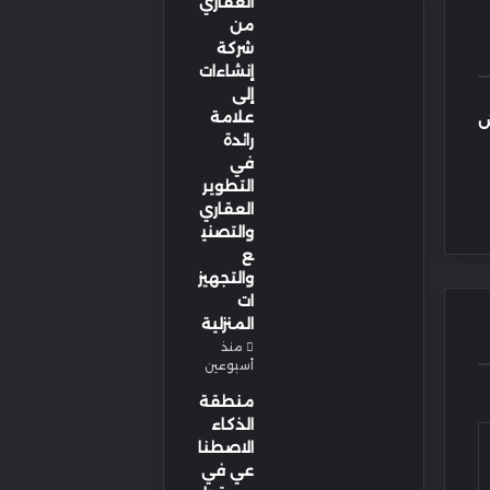
العقاري
من
شركة
إنشاءات
إلى
علامة
ش
رائدة
في
التطوير
العقاري
والتصني
ع
والتجهيز
ات
المنزلية
منذ
أسبوعين
منطقة
الذكاء
الاصطنا
عي في