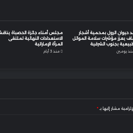
 حيوان الرول بمحمية أشجار
مجلس أمناء جائزة الحصباة يناق
اف يعزز مؤشرات سلامة الموائل
الاستعدادات النهائية لملتقى
بيعية بجنوب الشرقية
المرأة الإماراتية
نذ يومين
منذ 3 أيام
لزامية مشار إليها بـ
*