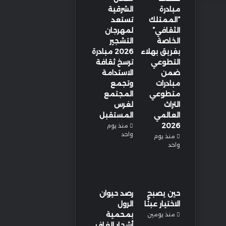
مبادرة
الشرقية
“الممتلك
تستعد
الثقافي”
لمهرجان
الخاصة
التشجير
بفريق بهلاء
2026 مبادرة
التطوعي
ترسخ ثقافة
ضمن
الاستدامة
مبادرات
وتجمع
متطوعي
المجتمع
التراث
لغرس
العالمي
المستقبل
2026
منذ يوم
واحد
منذ يوم
واحد
حين يصبح
رصد حيوان
الاختيار عبئًا
الرول
بمحمية
منذ يومين
أشجار الغاف