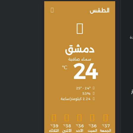
الطقس
ة
دمشق
سماء صافية
24
℃
25º - 24º
53%
2.24 كيلومتر/ساعة
39
38
36
36
37
℃
℃
℃
℃
℃
الجمعة
السبت
الأحد
الأثنين
الثلاثاء