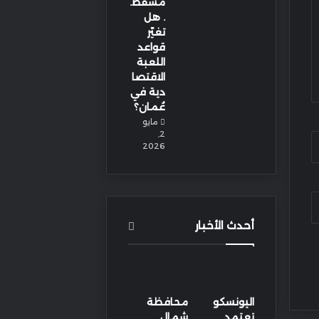
مسقط.
. هل
تغيّر
قواعد
اللعبة
الاقتصا
دية في
عُمان؟
مايو
2,
2026
أحدث الأخبار
اليونسكو
محافظة
تعتمد
شمال