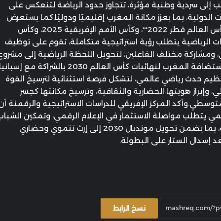
عب إلى سردية وطنية مؤثرة، تتجاوز حدود الرياضة لتنعكس على
ت الدولية، بما يعزز مكانة المغرب إقليميًا ودوليًا.كما يستعرض
التقرير الدروس المستفادة من تجارب كأس العالم قطر 2022**، وكأس الأمم الإفريقية 2025، وكأس
ار الإنجازات الرياضية يتطلب رؤية استراتيجية متكاملة، تقوم على توظيف
ي، ومشاركة مختلف الفاعلين، لتحويل اللحظة الرياضية إلى مشروع
وطني مستدام.ويخلص التقرير إلى أن استضافة المغرب لنهائيات كأس العالم 2030 بالشراكة مع إسباني
تنظيم حدث رياضي عالمي، لتشكل فرصة استثنائية لترسيخ القوة
، وإبراز هويتها الحضارية والثقافية، وترسيخ مكانتها كجسر
لمتوسطي.وأكد المركز الإفريقي للدراسات الاستراتيجية والرقمنة أن
لمي يتطلب مواصلة الاستثمار في الإعلام الرقمي، وتمكين الشباب
وتعزيز الدبلوماسية الثقافية والرياضية، بما يضمن تحويل مونديال 2030 إلى إرث تنموي وحضاري
 إسدال الستار على البطولة.
نسخ الرابط