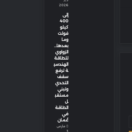
23,
2026
إلى
400
كيلو
فولت
وما
بعدها…
الزواوي
للطاقة
الهندسي
ة ترفع
سقف
التحدي
وتبني
مستقب
ل
الطاقة
في
عُمان
مارس
3,