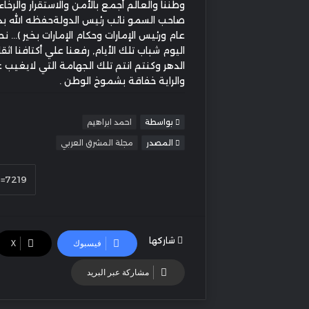
وطننا والعالم أجمع بالأمن والاستقرار والرخاء ) 
صاحب السمو نائب رئيس الدولةحفظه الله بد
عام ورئيس الإمارات وحكام الإمارات بخير )... ن
اليوم شباب تلك الأيام, رفعنا علي أكتافنا اثق
الدهر وكنتم انتم تلك الجهامة التي لايغيب
والراية خفاقة بشموخ الوطن .
بواسطة
احمد ابراهيم
المصدر
مجلة المشرق العربي
شاركها
فيسبوك
‫X
مشاركة عبر البريد