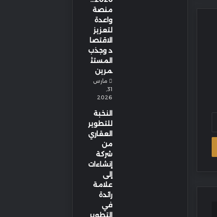
منصة
واعدة
لتعزيز
الاقتصا
د وجذب
المستث
مرين
مارس
31,
2026
النخبة
للتطوير
العقاري
من
شركة
إنشاءات
إلى
علامة
رائدة
في
التطوير