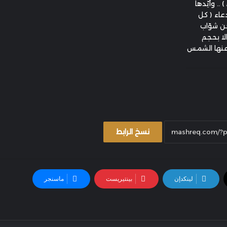
.. وأيّدها
عاء ( كل
حن شوّاب
الا بحجم
 عنها الشمس
نسخ الرابط
لينكدإن
بينتيريست
ماسنجر