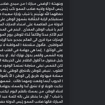
وبتهنئة ( الإضحى مبارك ) من سيدي صاحب
رئيس الدولة واخيه صاحب السمو نائب رئيس ا
حفظهما الله تهنّيتم يا شباب بإجازة سعيدة ط
تستقبلكم الراية الخفّاقة بشموخ الوطن عل
الدولة من العاصمة على امتداد الامارات الس
أنتم يا شباب الوطن المفدًى , اثبتم في المحن
انتم الأكثر عددًا والأكفأ عُدّة للوطن بروح الم
الإمارات مرة اخرى الى العالم بجديدٍ دنيا الإراد
المواطنين , فأقول متلاحقة ( المواطنة لا تبد
على الوثائق ) , إنما هي جهامة في القلب قد
وجه الشمس والقمر يحول نهارك ليلا , او يت
بليل فنقول ما أطول الظلام على الخريطة ال
لكن الشمس تبقى مشرقة تستمدّ الوقود من
القلوب , تنبض للوطن بالاشراق الوطني بلا ظلا
مساحة فيها ولا طريق إلى الوطن ( الاّ بأضو
) الحروب أينما وقعت ومهما طالت , شمسها 
تتكبت طويلا او لا تشرق أبدا والسماء بجهام
لابناء الوطن. من يمسك بالقلم اليوم ليكتب 
يا شباب ", أول ما يخطر على باله كلمة عيد 
المبارك قالها صاحب السمو رئيس الدولة حفظه