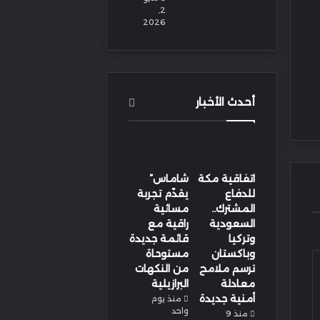
2,
2026
أحدث الأخبار
اتفاقية مكة
شاماس”
للدفاع
يقدّم تجربة
المشترك..
مسائية
السعودية
راقية مع
وتركيا
قائمة جديدة
وباكستان
مستوحاة
ترسم ملامح
من النكهات
معادلة
البرازيلية
أمنية جديدة
منذ يوم
واحد
منذ 9