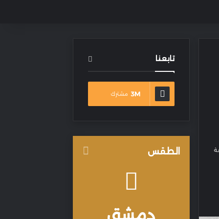
تابعنا
3M
مشترك
ة
الطقس
دمشق