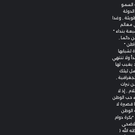
 السمو
لدولة
ويلة , وغدا
ى معالم
بعة بنداء "
 دائما ,
واطن "
ة لشبابها
أ ولا تنتهي
 يغيب لها
صل ليلك
جغرافية ,
 نبرات
م , إذ لا
اء حب الوطن
قصيرة لا
ة الوطن
"بكرة دوام
الاضحى
 الله (