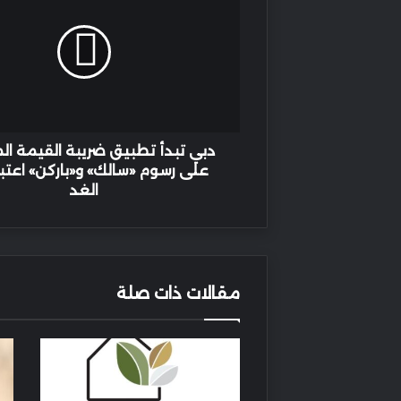
تطبيق
ضريبة
القيمة
المضافة
على
رسوم
«سالك»
و«باركن»
دبي تبدأ تطبيق ضريبة القيمة ا
اعتباراً
على رسوم «سالك» و«باركن» اعتبار
من
الغد
الغد
مقالات ذات صلة