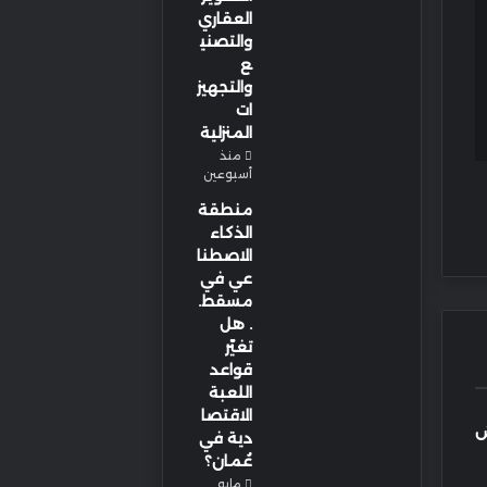
العقاري
والتصني
ع
والتجهيز
ات
المنزلية
منذ
أسبوعين
منطقة
الذكاء
الاصطنا
عي في
مسقط.
. هل
تغيّر
قواعد
اللعبة
الاقتصا
ش
دية في
عُمان؟
مايو