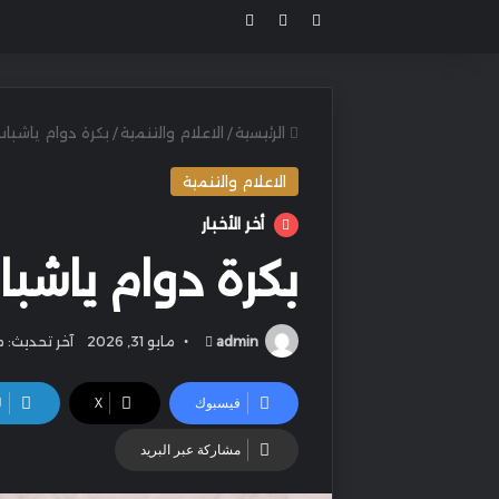
مقال عشوائي
بحث عن
الوضع المظلم
الرئيسية
/
الاعلام والتنمية
/
بكرة دوام ياشباب
الاعلام والتنمية
أخر الأخبار
بكرة دوام ياشبا
أرسل
admin
مايو 31, 2026
آخر تحديث: مايو 31
بريدا
إلكترونيا
فيسبوك
‫X
ل
مشاركة عبر البريد