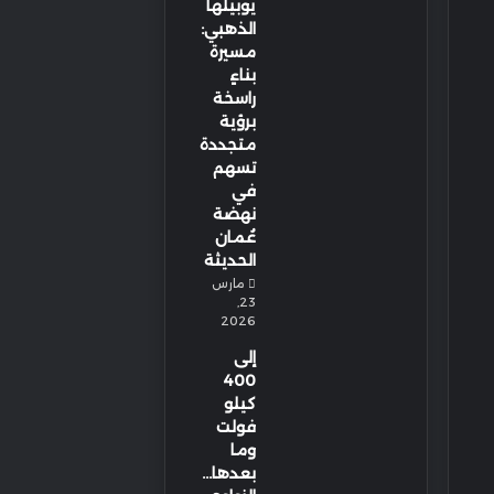
يوبيلها
الذهبي:
مسيرة
بناءٍ
راسخة
برؤية
متجددة
تسهم
في
نهضة
عُمان
الحديثة
مارس
23,
2026
إلى
400
كيلو
فولت
وما
بعدها…