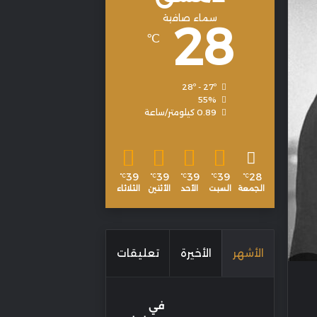
سماء صافية
28
℃
28º - 27º
55%
0.89 كيلومتر/ساعة
39
39
39
39
28
℃
℃
℃
℃
℃
الجمعة
السبت
الأحد
الأثنين
الثلاثاء
الأشهر
الأخيرة
تعليقات
في