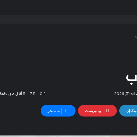
ب
, 2026
0
7
أقل من دقيق
ينكدإن
بينتيريست
ماسنجر