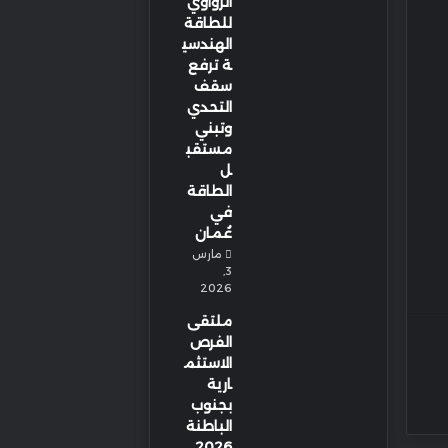
الزواوي
للطاقة
الهندسي
ة ترفع
سقف
التحدي
وتبني
مستقب
ل
الطاقة
في
عُمان
مارس
3,
2026
ملتقى
الفرص
الاستثم
ارية
بجنوب
الباطنة
2026…