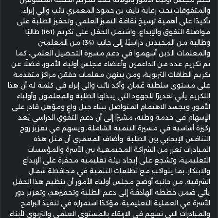
والمتفوقات،تحت رعاية نايف بن حمود المعمري نائب والي إبراء،
تأكيدًا على أهمية ترسيخ ثقافة التميز العلمي وتحفيز الطلبة على
مواصلة التفوق والإبداع. واشتمل الحفل على تكريم (161) طالبًا
وطالبة من المجيدين دراسيًا، إلى جانب (34) من المعلمين
والمعلمات الذين أسهموا في دعم مسيرة التحصيل العلمي، كما
تم تكريم عدد من الداعمين وأعضاء مجلس أولياء الأمور، فضلًا عن
تكريم الطاقات التربوية، ومن بينهن معلمات حققن مراكز متقدمة
على مستوى سلطنة عُمان. وأكد نائب والي إبراء في كلمة له أن هذا
التكريم يأتي تقديرًا للجهود التي يبذلها الطلبة والمعلمون وأولياء
الأمور، ويجسد الاهتمام المتواصل ببناء جيل واعٍ ومؤهل قادر على
الإسهام في خدمة وطنه، مشيرًا إلى أن دعم التفوق الدراسي يُعد
ركيزة أساسية في مسيرة التنمية الشاملة، ويسهم في تعزيز روح
التنافس الإيجابي بين الطلبة. وأضاف المعمري أن مثل هذه
المبادرات تعزز من الشراكة المجتمعية بين الأسرة والمؤسسات
التعليمية، وتشجع على إيجاد بيئة تعليمية محفزة على الإبداع
والابتكار، بما يتواكب مع تطلعات التنمية في محافظة شمال
الشرقية. من جانبه أوضح مجلس أولياء الأمور أن تنظيم هذا الحفل
يأتي ضمن خططه الهادفة إلى دعم الطلبة وتحفيزهم، وتعزيز دور
الأسرة في العملية التعليمية، مؤكدًا استمراره في تنفيذ البرامج
والمبادرات التي تسهم في الارتقاء بالمستوى العلمي والتربوي لأبناء