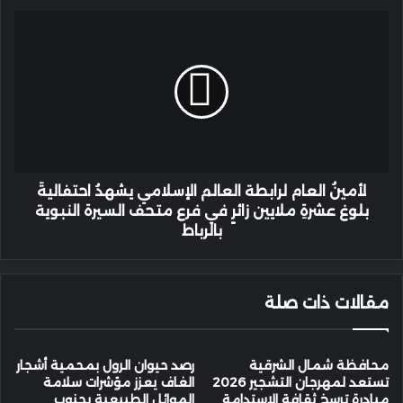
في
لأمينُ
خمس
العام
سنوات
لرابطة
من
العالم
"مكين"
الإسلامي
يشهدُ
احتفاليةَ
بلوغ
عشرةِ
ملايين
لأمينُ العام لرابطة العالم الإسلامي يشهدُ احتفاليةَ
زائرٍ
بلوغ عشرةِ ملايين زائرٍ في فرع متحف السيرة النبوية
في
بالرباط
فرع
متحف
السيرة
مقالات ذات صلة
النبوية
بالرباط
محافظة شمال الشرقية
رصد حيوان الرول بمحمية أشجار
تستعد لمهرجان التشجير 2026
الغاف يعزز مؤشرات سلامة
مبادرة ترسخ ثقافة الاستدامة
الموائل الطبيعية بجنوب