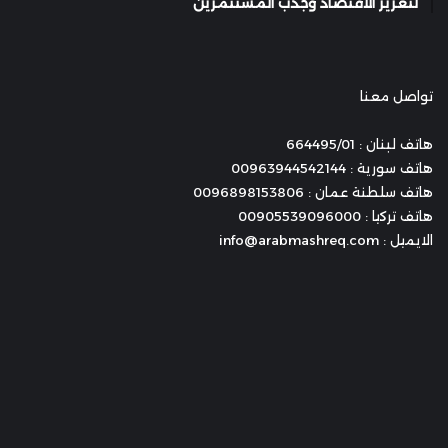
لتعزيز الاقتصاد وجذب المستثمرين
تواصل معنا
هاتف لبنان : 664495/01
هاتف سورية : 00963944542144
هاتف سلطنة عمان : 0096898153806
هاتف تركيا : 00905539096000
الايميل : info@arabmashreq.com