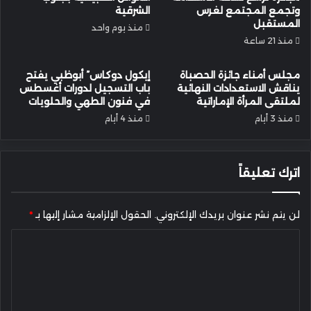
وتجمع المجتمع لغرس
الشرقية
المستقبل
منذ يوم واحد
منذ 21 ساعة
مجلس أمناء جائزة الحصباة
إيكول دوكاس” أبوظبي يفتح
يناقش الاستعدادات النهائية
باب التسجيل لدورات أغسطس
لملتقى المرأة الإماراتية
في فنون الطهي والحلويات
منذ 3 أيام
منذ 4 أيام
اترك تعليقاً
لن يتم نشر عنوان بريدك الإلكتروني.
الحقول الإلزامية مشار إليها بـ
*
ا
ل
ت
ع