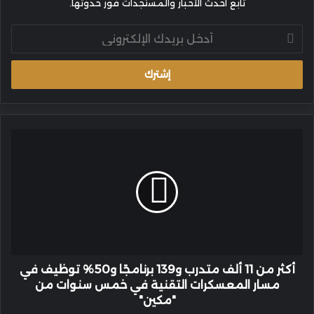
تابع أحدث الأخبار والمستجدات فور حدوثها.
أدخل
بريدك
الإلكتروني
أكثر
من
11
ألف
متدرب
و139
برنامجًا
و50%
توظيف
في
أكثر من 11 ألف متدرب و139 برنامجًا و50% توظيف في
مسار
مسار المعسكرات التقنية في خمس سنوات من
المعسكرات
"مكين"
التقنية