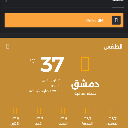
3M
مشترك
الطقس
37
℃
دمشق
38º - 29º
11%
1.79 كيلومتر/ساعة
سماء صافية
38
37
36
37
37
℃
℃
℃
℃
℃
الخميس
الجمعة
السبت
الأحد
الأثنين