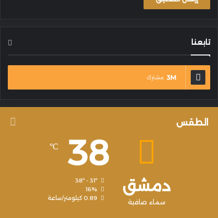
تابعنا
3M
مشترك
الطقس
38
℃
دمشق
38º - 31º
16%
0.89 كيلومتر/ساعة
سماء صافية