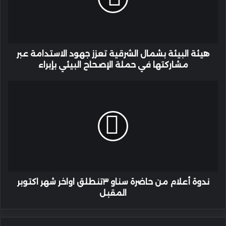
جهود
الاستدامة
عبر
مشاركتها
في
هيئة البيئة بشمال الشرقية تعزز جهود الاستدامة عبر
حملة
مشاركتها في حملة الإصحاح البيئي بإبراء
الإصحاح
البيئي
ندوة
بإبراء
أعلام
من
حاضرة
سناو
٣تنطلق
اواخر
شهر
اكتوبر
المقبل
ندوة أعلام من حاضرة سناو ٣تنطلق اواخر شهر اكتوبر
المقبل