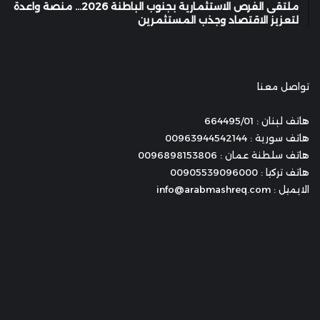
ملتقى الفرص الاستثمارية بجنوب الباطنة 2026… منصة واعدة
لتعزيز الاقتصاد وجذب المستثمرين
تواصل معنا
هاتف لبنان : 664495/01
هاتف سورية : 00963944542144
هاتف سلطنة عمان : 0096898153806
هاتف تركيا : 00905539096000
الايميل : info@arabmashreq.com