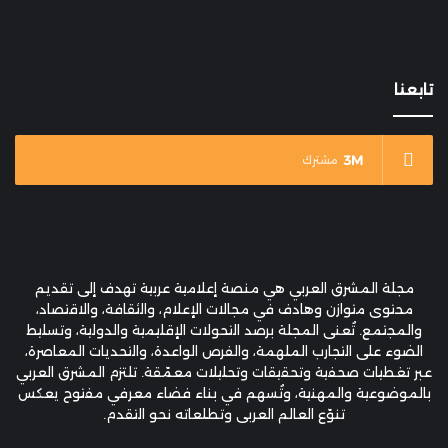
تابعنا
3M
مشترك
مجلة المشرق العربي هي منصة إعلامية عربية تهدف إلى تقديم
محتوى متوازن وهادف في مجالات الإعلام، والثقافة، والاقتصاد،
والمجتمع. تُعنى المجلة برصد التحولات الإقليمية والدولية، وتسليط
الضوء على التجارب الملهمة، والفرص الواعدة، والتحديات المعاصرة،
عبر تغطيات صحفية وتحقيقات وتحليلات معمّقة. تلتزم المشرق العربي
بالموضوعية والمهنية، وتُسهم في بناء فضاء معرفي مفتوح يعكس
تنوّع العالم العربي وتطلعاته نحو التقدم.