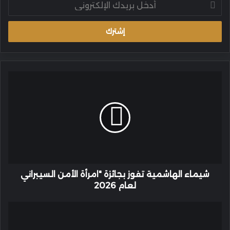
بريدك
الإلكتروني
شيماء
الهاشمية
تفوز
بجائزة
"امرأة
الأمن
السيبراني
لعام
2026
شيماء الهاشمية تفوز بجائزة "امرأة الأمن السيبراني
لعام 2026
الدكتورة
آمنة
كاشقري