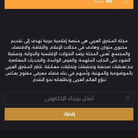
3M
مشترك
مجلة المشرق العربي هي منصة إعلامية عربية تهدف إلى تقديم
محتوى متوازن وهادف في مجالات الإعلام، والثقافة، والاقتصاد،
والمجتمع. تُعنى المجلة برصد التحولات الإقليمية والدولية، وتسليط
الضوء على التجارب الملهمة، والفرص الواعدة، والتحديات المعاصرة،
عبر تغطيات صحفية وتحقيقات وتحليلات معمّقة. تلتزم المشرق العربي
بالموضوعية والمهنية، وتُسهم في بناء فضاء معرفي مفتوح يعكس
تنوّع العالم العربي وتطلعاته نحو التقدم.
أدخل
بريدك
الإلكتروني