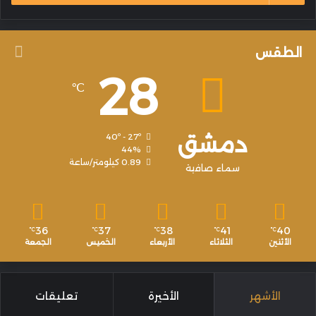
الطقس
28
℃
دمشق
40º - 27º
44%
0.89 كيلومتر/ساعة
سماء صافية
36
37
38
41
40
℃
℃
℃
℃
℃
الأثنين
الثلاثاء
الأربعاء
الخميس
الجمعة
الأشهر
الأخيرة
تعليقات