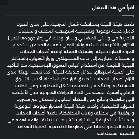
اقرأ في هذا المقال
نفذت هيئة البيئة بمحافظة شمال الشرقية، على مدى أسبوع
كامل، حملة توعوية وتفتيشية استهدفت المحلات والمنشآت
التجارية في ولايتي المضيبي وسناو، وذلك في إطار جهودها لتعزيز
الالتزام بالتشريعات البيئية ونشر الوعي بأهمية الحد من استخدام
المواد الضارة بالبيئة. وشملت الحملة توعية أصحاب المحلات
والمنشآت التجارية، إلى جانب المستهلكين وزوار الأسواق، بالمخاطر
البيئية الناجمة عن استخدام أكياس التسوق البلاستيكية، مع التأكيد
على أهمية استبدالها ببدائل صديقة للبيئة. كما تابعت الهيئة مدى
التزام أصحاب المحلات بتطبيق قرار حظر استخدام أكياس التسوق
البلاستيكية، والتأكد من تفعيله بالشكل المطلوب. وفي الجانب
الرقابي، أسفرت الحملة عن اتخاذ الاجراءات القانونية حيال الأنشطة
التي ساهمت بالتأثير على الغطاء النباتي، واستغلال غير مشروع
للموارد الطبيعية. وأكدت هيئة البيئة استمرار جهودها التوعوية
والرقابية في مختلف ولايات المحافظة، داعية أصحاب المحلات
والمنشآت التجارية إلى الالتزام بالتشريعات البيئية ، والمساهمه في
حماية البيئة والحفاظ على مواردها الطبيعية، تحقيقا لأهداف
التنمية المستدامة.