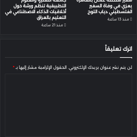
سفير سلطنة عُمان بالقاهرة
جامعة التقنية والعلوم
يعزي في وفاة السفير
التطبيقية تنظّم ورشة حول
الفلسطيني دياب اللوح
أخلاقيات الذكاء الاصطناعي في
التعليم بالعراق
منذ 13 ساعة
منذ 21 ساعة
اترك تعليقاً
لن يتم نشر عنوان بريدك الإلكتروني.
الحقول الإلزامية مشار إليها بـ
*
ا
ل
ت
ع
ل
ي
ق