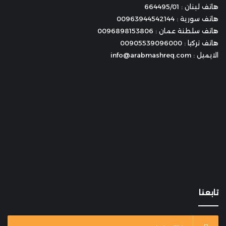
هاتف لبنان : 664495/01
هاتف سورية : 00963944542144
هاتف سلطنة عمان : 0096898153806
هاتف تركيا : 00905539096000
الايميل : info@arabmashreq.com
تابعنا