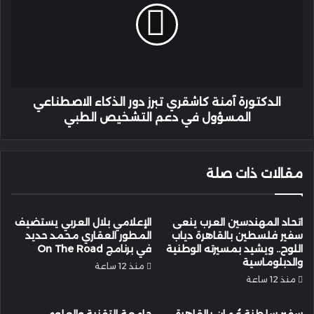
تبرز
دور
الذكاء
الاصطناعي
المسؤول
في
دعم
الدكتورة آمنة كاشقري تبرز دور الذكاء الاصطناعي
التشخيص
المسؤول في دعم التشخيص الطبي
الطبي
مقالات ذات صلة
اتحاد المهندسين العرب ينعى
الإعلامي بلال العربي يستضيف
سفير فلسطين بالقاهرة دياب
المطور العقاري محمد حديد
اللوح.. ويشيد بمسيرته الوطنية
في برنامج On The Road
والدبلوماسية
منذ 12 ساعة
منذ 12 ساعة