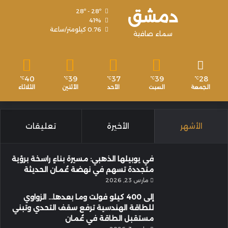
دمشق
28º - 28º
41%
0.76 كيلومتر/ساعة
سماء صافية
40
39
37
39
28
℃
℃
℃
℃
℃
الجمعة
السبت
الأحد
الأثنين
الثلاثاء
الأشهر
الأخيرة
تعليقات
في يوبيلها الذهبي: مسيرة بناءٍ راسخة برؤية
متجددة تسهم في نهضة عُمان الحديثة
مارس 23, 2026
إلى 400 كيلو فولت وما بعدها… الزواوي
للطاقة الهندسية ترفع سقف التحدي وتبني
مستقبل الطاقة في عُمان