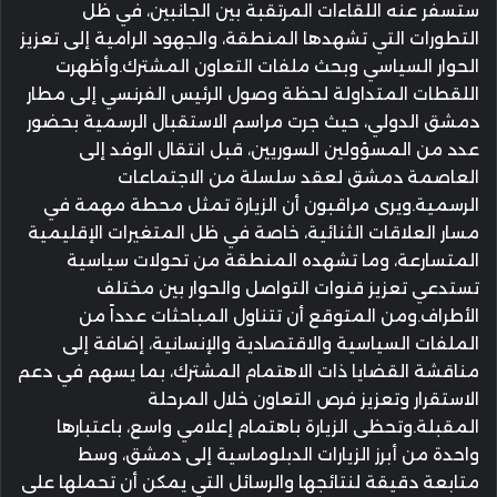
ستسفر عنه اللقاءات المرتقبة بين الجانبين، في ظل
التطورات التي تشهدها المنطقة، والجهود الرامية إلى تعزيز
الحوار السياسي وبحث ملفات التعاون المشترك.وأظهرت
اللقطات المتداولة لحظة وصول الرئيس الفرنسي إلى مطار
دمشق الدولي، حيث جرت مراسم الاستقبال الرسمية بحضور
عدد من المسؤولين السوريين، قبل انتقال الوفد إلى
العاصمة دمشق لعقد سلسلة من الاجتماعات
الرسمية.ويرى مراقبون أن الزيارة تمثل محطة مهمة في
مسار العلاقات الثنائية، خاصة في ظل المتغيرات الإقليمية
المتسارعة، وما تشهده المنطقة من تحولات سياسية
تستدعي تعزيز قنوات التواصل والحوار بين مختلف
الأطراف.ومن المتوقع أن تتناول المباحثات عدداً من
الملفات السياسية والاقتصادية والإنسانية، إضافة إلى
مناقشة القضايا ذات الاهتمام المشترك، بما يسهم في دعم
الاستقرار وتعزيز فرص التعاون خلال المرحلة
المقبلة.وتحظى الزيارة باهتمام إعلامي واسع، باعتبارها
واحدة من أبرز الزيارات الدبلوماسية إلى دمشق، وسط
متابعة دقيقة لنتائجها والرسائل التي يمكن أن تحملها على