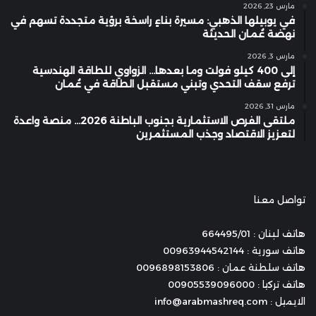
مارس 23, 2026
في يوبيلها الذهبي: مسيرة بناءٍ راسخة برؤية متجددة تسهم في
نهضة عُمان الحديثة
مارس 3, 2026
إلى 400 كيلو فولت وما بعدها… الزواوي للطاقة الهندسية
ترفع سقف التحدي وتبني مستقبل الطاقة في عُمان
مارس 31, 2026
ملتقى الفرص الاستثمارية بجنوب الباطنة 2026… منصة واعدة
لتعزيز الاقتصاد وجذب المستثمرين
تواصل معنا
هاتف لبنان : 664495/01
هاتف سورية : 00963944542144
هاتف سلطنة عمان : 0096898153806
هاتف تركيا : 00905539096000
الايميل : info@arabmashreq.com