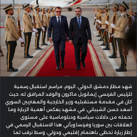
شهد مطار دمشق الدولي، اليوم، مراسم استقبال رسمية
للرئيس الفرنسي إيمانويل ماكرون والوفد المرافق له، حيث
كان في مقدمة مستقبليه وزير الخارجية والمغتربين السوري
أسعد حسن الشيباني، في مشهد يعكس أهمية الزيارة وما
تحمله من دلالات سياسية ودبلوماسية على مستوى
العلاقات بين سوريا وفرنسا.ويأتي هذا الاستقبال الرسمي في
إطار زيارة تحظى باهتمام إقليمي ودولي، وسط ترقب لما