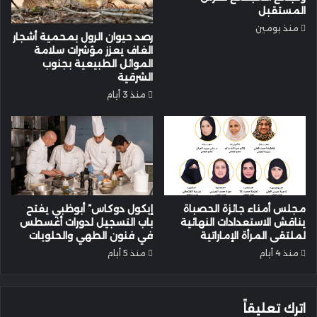
المستقبل
منذ يومين
رصد حيوان الرول بمحمية أشجار
الغاف يعزز مؤشرات سلامة
الموائل الطبيعية بجنوب
الشرقية
منذ 3 أيام
مجلس أمناء جائزة الحصباة
إيكول دوكاس” أبوظبي يفتح
يناقش الاستعدادات النهائية
باب التسجيل لدورات أغسطس
لملتقى المرأة الإماراتية
في فنون الطهي والحلويات
منذ 4 أيام
منذ 5 أيام
اترك تعليقاً