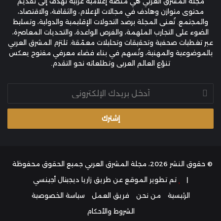
مجلة المشرق العربي هي منصة إعلامية عربية تهدف إلى تقديم
محتوى متوازن وهادف في مجالات الإعلام، والثقافة، والاقتصاد،
والمجتمع. تُعنى المجلة برصد التحولات الإقليمية والدولية، وتسليط
الضوء على التجارب الملهمة، والفرص الواعدة، والتحديات المعاصرة،
عبر تغطيات صحفية وتحقيقات وتحليلات معمّقة. تلتزم المشرق العربي
بالموضوعية والمهنية، وتُسهم في بناء فضاء معرفي مفتوح يعكس
تنوّع العالم العربي وتطلعاته نحو التقدم.
أدخل
بريدك
الإلكتروني
© حقوق النشر 2026، مجلة المشرق العربي جميع الحقوق محفوظة
|
تم تطوير الموقع عن طريق
زاريا ديجيتال أجينسي
الرئيسية
من نحن
فريق العمل
سياسة الخصوصية
الشروط والأحكام