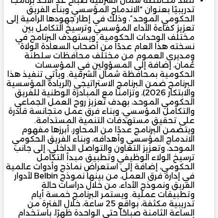
تنفذ محافظة شمال الشرقية صباح غدٍ الأحد برنامجًا
تدريبيًا بعنوان “الاندماج المؤسسي وبناء الفريق
الحكومي الموحد”، وذلك في إطار جهودها الرامية إلى
تعزيز كفاءة الأداء المؤسسي وترسيخ التكامل بين
مختلف الوحدات الحكومية. ويستهدف البرنامج في
نسخته هذا العام عددًا من أصحاب السعادة الولاة
ومديري العموم من مختلف محافظات سلطنة
عُمان، إضافة إلى المسؤولين في المؤسسات
الحكومية بمحافظة شمال الشرقية. ويأتي تنفيذ هذا
البرنامج ضمن البرنامج الاستراتيجي (الريادة المؤسسية
والابتكار 2026)، وتزامنًا مع المبادرة الوطنية للفريق
الحكومي الموحد، بهدف تعزيز روح العمل الجماعي
والتكامل المؤسسي، وبناء فرق عمل متجانسة قادرة
على تحقيق مستهدفات التنمية المستدامة.
ويتضمن البرنامج عددًا من المحاور، أبرزها مفهوم
الاندماج المؤسسي وأهدافه، وبناء الفريق الحكومي
الموحد، وتعزيز التعاون والتواصل الداخلي، إلى جانب
ترسيخ الولاء الوظيفي وتطبيق مبدأ التكامل
الحكومي، إضافة إلى استعراض نماذج وأدوات عالمية
في إدارة فرق العمل، من بينها نموذج Belbin لأدوار
الفريق ونموذج الأداء، من خلال دراسات حالة
وتطبيقات عملية. ويستمر البرنامج خمسة أيام
تدريبية مكثفة، بواقع 25 ساعة، خلال الفترة من
الساعة الثامنة صباحًا حتى الواحدة ظهرًا، باستخدام