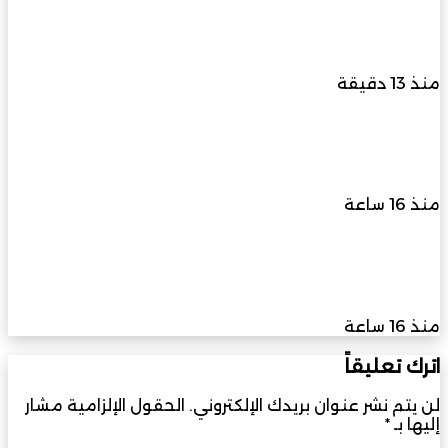
لمناقشة تعزيز التشجير وزيادة المسطحات الخضراء
بالولاية
منذ 13 دقيقة
سبتمبر المقبل انطلاق النسخة الثالثة من المؤتمر
الدولي “عربية لا تعرف المستحيل” في دبي
منذ 16 ساعة
القاهرة تستضيف أول ملتقى دولي في أفريقيا
لمناقشة تأثيرات تغير المناخ في هندسة الرياح
منذ 16 ساعة
اترك تعليقاً
لن يتم نشر عنوان بريدك الإلكتروني.
الحقول الإلزامية مشار
إليها بـ
*