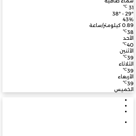
سماء صافية
℃
31
38º - 29º
43%
0.89 كيلومتر/ساعة
℃
38
الأحد
℃
40
الأثنين
℃
39
الثلاثاء
℃
39
الأربعاء
℃
39
الخميس
الأشهر
الأخيرة
تعليقات
في يوبيلها الذهبي: مسيرة بناءٍ راسخة برؤية متجددة
تسهم في نهضة عُمان الحديثة