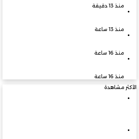
منذ 13 دقيقة
البلاناريا مخلوق صغير يكشف عظمة الخالق وأسرار
التجدد
منذ 13 ساعة
سبتمبر المقبل انطلاق النسخة الثالثة من المؤتمر
الدولي “عربية لا تعرف المستحيل” في دبي
منذ 16 ساعة
كاي إنترناشونال تشيد بقوة سوق السيارات المصري
وتقرر تخصيص ادارة مباشرة
منذ 16 ساعة
الأكثر مشاهدة
مارس 23, 2026
في يوبيلها الذهبي: مسيرة بناءٍ راسخة برؤية
متجددة تسهم في نهضة عُمان الحديثة
مارس 3, 2026