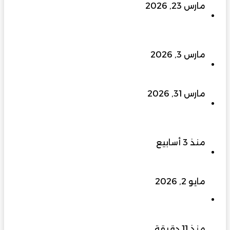
مارس 23, 2026
إلى 400 كيلو فولت وما بعدها… الزواوي للطاقة
الهندسية ترفع سقف التحدي وتبني مستقبل الطاقة
في عُمان
مارس 3, 2026
ملتقى الفرص الاستثمارية بجنوب الباطنة 2026…
منصة واعدة لتعزيز الاقتصاد وجذب المستثمرين
مارس 31, 2026
النخبة للتطوير العقاري من شركة إنشاءات إلى علامة
رائدة في التطوير العقاري والتصنيع والتجهيزات
المنزلية
منذ 3 أسابيع
منطقة الذكاء الاصطناعي في مسقط.. هل تغيّر
قواعد اللعبة الاقتصادية في عُمان؟
مايو 2, 2026
هيئة البيئة بشمال الشرقية تواصل جهودها لتوثيق
التنوع الأحيائي ومتابعة مؤشرات الحياة الفطرية
منذ 11 دقيقة