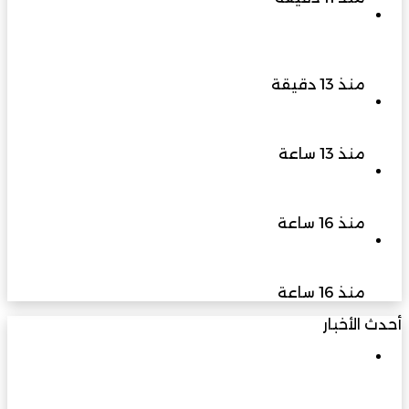
مكتب والي إبراء ينظم لقاءً بمشاركة هيئة البيئة
لمناقشة تعزيز التشجير وزيادة المسطحات الخضراء
بالولاية
منذ 13 دقيقة
البلاناريا مخلوق صغير يكشف عظمة الخالق وأسرار
التجدد
منذ 13 ساعة
سبتمبر المقبل انطلاق النسخة الثالثة من المؤتمر
الدولي “عربية لا تعرف المستحيل” في دبي
منذ 16 ساعة
كاي إنترناشونال تشيد بقوة سوق السيارات المصري
وتقرر تخصيص ادارة مباشرة
منذ 16 ساعة
أحدث الأخبار
مكتب والي إبراء ينظم لقاءً بمشاركة هيئة البيئة
لمناقشة تعزيز التشجير وزيادة المسطحات الخضراء
بالولاية