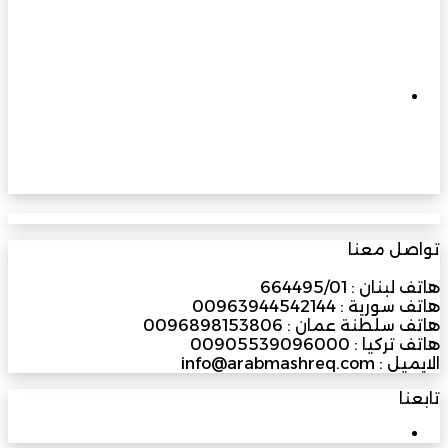
إلى 400 كيلو فولت وما بعدها… الزواوي
للطاقة الهندسية ترفع سقف التحدي وتبني
مستقبل الطاقة في عُمان
مارس 31, 2026
ملتقى الفرص الاستثمارية بجنوب الباطنة
2026… منصة واعدة لتعزيز الاقتصاد وجذب
المستثمرين
تواصل معنا
هاتف لبنان : 664495/01
هاتف سورية : 00963944542144
هاتف سلطنة عمان : 0096898153806
هاتف تركيا : 00905539096000
الايميل : info@arabmashreq.com
تابعنا
3M
مشترك