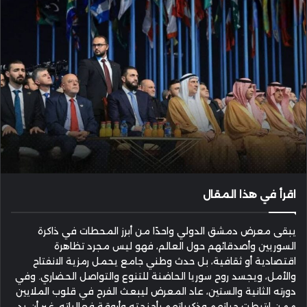
اقرأ في هذا المقال
يبقى معرض دمشق الدولي واحدًا من أبرز المحطات في ذاكرة
السوريين وأصدقائهم حول العالم، فهو ليس مجرد تظاهرة
اقتصادية أو ثقافية، بل حدث وطني جامع يحمل رمزية الانفتاح
والأمل، ويجسد روح سوريا الحاضنة للتنوع والتواصل الحضاري. وفي
دورته الثانية والستين، عاد المعرض ليبعث الفرح في قلوب الملايين
ممن ارتبطت حياتهم وذكرياتهم بأجنحته وأروقة فعالياته، غير أن يد