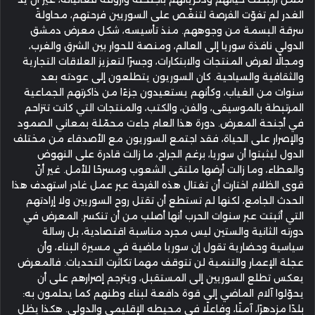
الغدر لم تفوّت الفرصة لتنغّص على السوريين فرحتهم، محاولةً
سرقة البسمة من وجوههم. منذ تأسيسه، شكل معرض دمشق
الدولي نافذة سوريا إلى العالم، ومنصة للحوار بين الشرق والغرب،
ومجالًا لعرض المنتجات والابتكارات، وجسرًا لتعزيز العلاقات التجارية
والثقافية والسياحية. كان السوريون يتطلعون إلى عودته بعد
سنوات من الغياب، وكأنهم يستعيدون جزءًا من ذاكرتهم الجماعية
المرتبطة بالموسيقى، والفن، والكتب، والمنتجات التي كانت تتزاحم
في أجنحة المعرض. دورة هذا العام جاءت محمّلة بمعاني الصمود
والإصرار على الحياة، فقد اجتمع السوريون مع الأصدقاء من مختلف
الدول ليثبتوا أن سوريا، برغم الجراح، ما زالت قادرة على النهوض
والعطاء، وما زالت أرضها ملتقى الشعوب ومسرحًا للأمل. غير أنّ
قوى الظلام اختارت أن تغتال هذه الفرحة عبر عمل غادر استهدف هذا
الحدث الجامع، لكنها لم تستطع أن تقتل روح السوريين ولا إرادتهم
التي أثبتت عبر سنوات الحرب أنها أصلب من أن تنكسر. المعرض في
دورته الثانية والستين ليس مجرد مناسبة اقتصادية، بل رسالة
سياسية وحضارية تقول إن سوريا ماضية في مسيرة البناء، وأن
عجلة الإعمار والتنمية لن تتوقف مهما تكاثرت التحديات. فالمعرض
يعكس تطلع السوريين إلى المستقبل، ويترجم إصرارهم على أن
يحوّلوا آلام الماضي إلى قوة دافعة لبناء وطنهم كما يحلمون به:
بلدًا مزدهرًا، آمنًا، وفاعلًا في محيطه الإقليمي والدولي. هكذا يظل