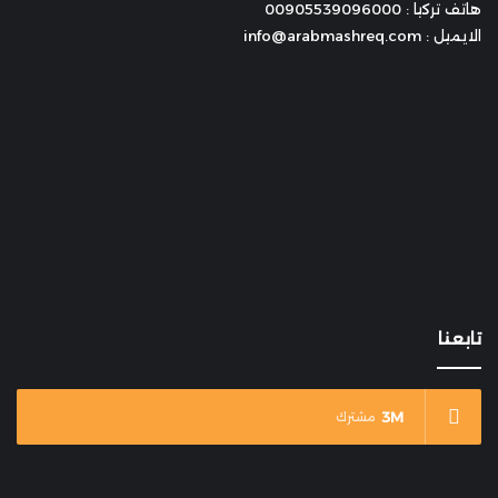
هاتف تركيا : 00905539096000
الايميل : info@arabmashreq.com
تابعنا
3M
مشترك