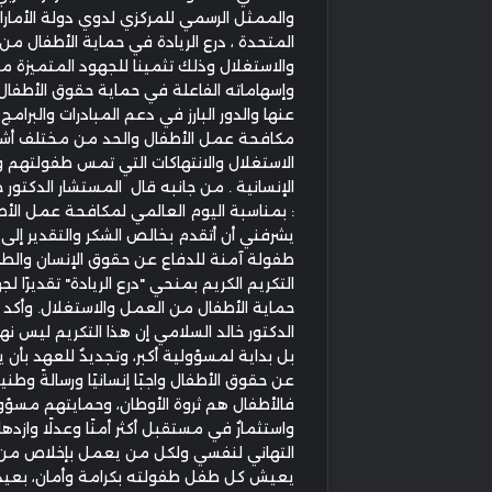
والممثل الرسمي للمركزي لدوي دولة الأمارات
المتحدة ، درع الريادة في حماية الأطفال من
والاستغلال وذلك تثمينا للجهود المتميزة م
وإسهاماته الفاعلة في حماية حقوق الأطفال 
عنها والدور البارز في دعم المبادرات والبرامج 
مكافحة عمل الأطفال والحد من مختلف أش
الاستغلال والانتهاكات التي تمس طفولتهم 
الإنسانية . من جانبه قال المستشار الدكتور 
: بمناسبة اليوم العالمي لمكافحة عمل الأط
يشرفني أن أتقدم بخالص الشكر والتقدير إل
طفولة آمنة للدفاع عن حقوق الإنسان والط
التكريم الكريم بمنحي "درع الريادة" تقديرًا 
حماية الأطفال من العمل والاستغلال. وأكد 
الدكتور خالد السلامي إن هذا التكريم ليس نه
بل بداية لمسؤولية أكبر، وتجديدٌ للعهد بأن 
عن حقوق الأطفال واجبًا إنسانيًا ورسالةً وطنية
فالأطفال هم ثروة الأوطان، وحمايتهم مسؤو
واستثمارٌ في مستقبل أكثر أمنًا وعدلًا وازدهارً
التهاني لنفسي ولكل من يعمل بإخلاص من 
يعيش كل طفل طفولته بكرامة وأمان، بعيدً