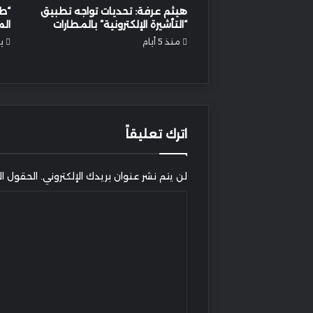
هيثم عرفة: تحديات تواجه تطبيق
“طر
“التأشيرة الإلكترونية” بالمطارات
الم
منذ 5 أيام
يول
اترك تعليقاً
لن يتم نشر عنوان بريدك الإلكتروني.
الحقول الإ
ا
ل
ت
ع
ل
ي