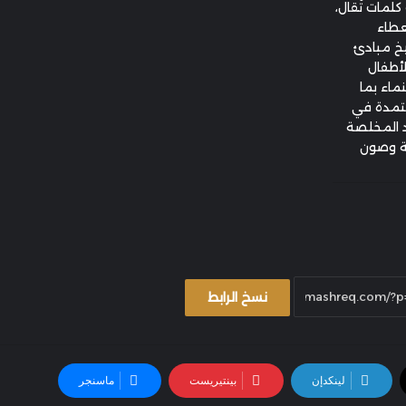
كلمات تُقال،
لعطاء
يخ مبادئ
لأطفال
ماء بما
عتمدة في
د المخلصة
لة وصون
نسخ الرابط
لينكدإن
بينتيريست
ماسنجر