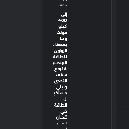
23,
2026
إلى
400
كيلو
فولت
وما
بعدها…
الزواوي
للطاقة
الهندسي
ة ترفع
سقف
التحدي
وتبني
مستقب
ل
الطاقة
في
عُمان
مارس
3,