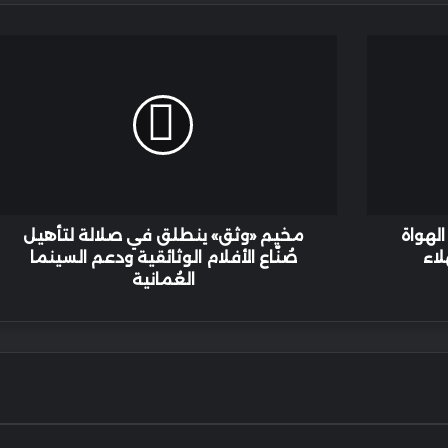
مخيم
«وثق»
ينطلق
في
صلالة
لتأهيل
صُنّاع
الأفلام
الوثائقية
ودعم
لهواة
مخيم «وثق» ينطلق في صلالة لتأهيل
السينما
صُنّاع الأفلام الوثائقية ودعم السينما
العُمانية
العُمانية