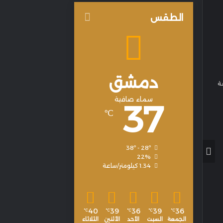
الطقس
دمشق
ة
سماء صافية
37
℃
38º - 28º
22%
1.34 كيلومتر/ساعة
40
39
36
39
36
℃
℃
℃
℃
℃
الجمعة
السبت
الأحد
الأثنين
الثلاثاء