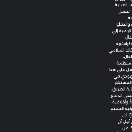
 العربية
 العمل
نه
والدفاع
الرامية إلي
كال
وكرامتهم
خالد السلامي
فال،
ى منظمة
فل على هذا
لجهودي في
المستشار
اية الطريق،
يبقى الدفاع
ً وأخلاقية.
لية الجميع،
ا. كل
أجل أن
ا عن