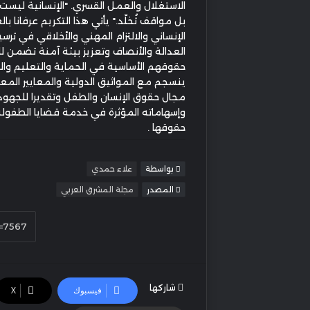
الاستغلال والعمل القسري. "الإنسانية ليست 
بل مواقف تُخلّد." يأتي هذا التكريم عرفانا با
الإنساني والالتزام المهني والأخلاقي في ترس
العدالة والأنصاف وتعزيز بيئة آمنة تضمن ل
حقوقهم الأساسية في الحماية والتعليم والن
ينسجم مع المواثيق الدولية والمعايير الم
مجال حقوق الإنسان والطفل وتقديرا للجهو
وإسهاماته المؤثرة في خدمة قضايا الطفو
حقوقها .
بواسطة
علاء حمدي
المصدر
مجلة المشرق العربي
شاركها
فيسبوك
‫X