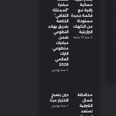
مسائية
مبادرة
راقية مع
“الممتلك
قائمة جديدة
الثقافي”
مستوحاة
الخاصة
من النكهات
بفريق بهلاء
البرازيلية
التطوعي
ضمن
منذ 17 ساعة
مبادرات
متطوعي
التراث
العالمي
2026
منذ يومين
محافظة
حين يصبح
شمال
الاختيار عبئًا
الشرقية
منذ يومين
تستعد