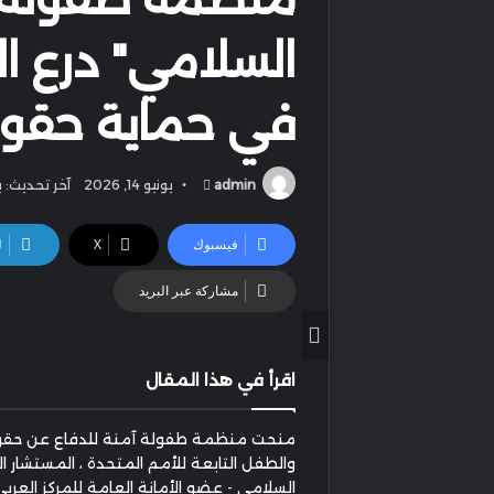
السلامي" درع ال
في حماية حقوق
أرسل
admin
يونيو 14, 2026
آخر تحديث: يونيو 4
بريدا
إلكترونيا
فيسبوك
‫X
ل
مشاركة عبر البريد
اقرأ في هذا المقال
منحت منظمة طفولة آمنة للدفاع عن حقوق
والطفل التابعة للأمم المتحدة ، المستشار ال
السلامي - عضو الأمانة العامة للمركز العربي