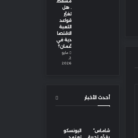
مسقط.
. هل
تغيّر
قواعد
اللعبة
الاقتصا
دية في
عُمان؟
مايو
2,
2026
أحدث الأخبار
شاماس”
اليونسكو
يقدّم تجربة
تعتمد