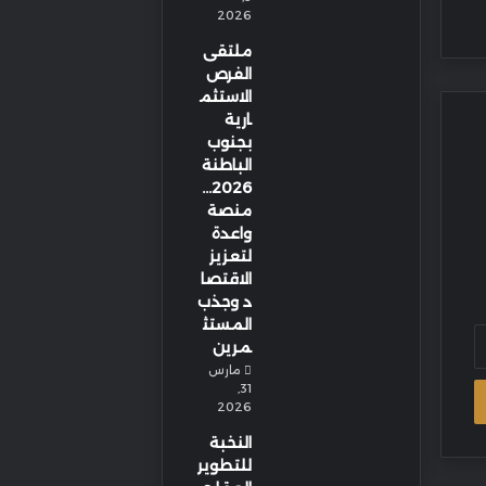
2026
ملتقى
الفرص
الاستثم
ارية
بجنوب
الباطنة
2026…
منصة
واعدة
لتعزيز
الاقتصا
د وجذب
المستث
مرين
مارس
31,
2026
النخبة
للتطوير