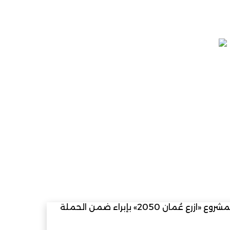
هيئة البيئة تدشن مبادرة التعريف بمشروع «ازرع عُمان 2050» بإبراء ضمن الحملة