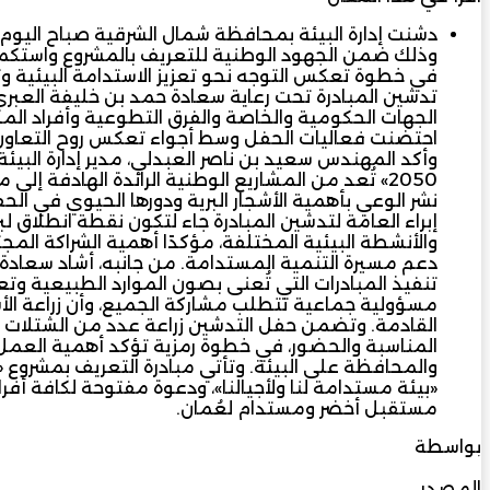
تدشين المبادرة تحت رعاية سعادة حمد بن خليفة العبري
الجهات الحكومية والخاصة والفرق التطوعية وأفراد الم
احتضنت فعاليات الحفل وسط أجواء تعكس روح التعاون ال
وأكد المهندس سعيد بن ناصر العبدلي، مدير إدارة البيئ
2050» تُعد من المشاريع الوطنية الرائدة الهادفة إل
نشر الوعي بأهمية الأشجار البرية ودورها الحيوي في الحفا
إبراء العامة لتدشين المبادرة جاء لتكون نقطة انطلاق لبر
والأنشطة البيئية المختلفة، مؤكدًا أهمية الشراكة ال
دعم مسيرة التنمية المستدامة. من جانبه، أشاد سعادة 
تنفيذ المبادرات التي تُعنى بصون الموارد الطبيعية وتعزي
مسؤولية جماعية تتطلب مشاركة الجميع، وأن زراعة الأشجا
القادمة. وتضمن حفل التدشين زراعة عدد من الشتلات الب
المناسبة والحضور، في خطوة رمزية تؤكد أهمية العمل ا
«بيئة مستدامة لنا ولأجيالنا»، ودعوة مفتوحة لكافة أف
مستقبل أخضر ومستدام لعُمان.
بواسطة
أحمد الجنيبي
المصدر