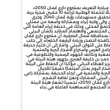
دشنت إدارة البيئة بمحافظة شمال الشرقية صباح اليوم مبادرة التعريف بمشروع «ازرع عُمان 2050»،
وذلك ضمن الجهود الوطنية للتعريف بالمشروع واستكمالًا للحملة الوطنية لزراعة 10 ملايين شجرة برية،
في خطوة تعكس التوجه نحو تعزيز الاستدامة البيئية وتحقيق مستهدفات رؤية عُمان 2040. وجرى
 والي ولاية إبراء، وبمشاركة واسعة من ممثلي
جتمع المحلي، وذلك في حديقة إبراء العامة التي
مجتمعي والاهتمام المتزايد بالشأن البيئي.
ة بمحافظة شمال الشرقية، أن مشروع «ازرع عُمان
ى مكافحة التصحر وزيادة الرقعة الخضراء، إلى جانب
ظ على التوازن البيئي. وأشار إلى أن اختيار حديقة
امج الغرس واستزراع الاشجار البرية والمثمرة
مجتمعية وتكاتف الجهود الرسمية والتطوعية في
حمد بن خليفة العبري بجهود هيئة البيئة في
ز الغطاء النباتي، مؤكدًا أن الحفاظ على البيئة
ر اليوم يمثل استثمارًا حقيقيًا للأجيال
رية والمثمرة في أرجاء الحديقة، بمشاركة راعي
لبيئي المشترك وتعزز ثقافة التشجير
والمحافظة على البيئة. وتأتي مبادرة التعريف بمشروع «ازرع عُمان 2050» تجسيدًا لشعار هيئة البيئة
راد المجتمع للمساهمة الفاعلة في بناء