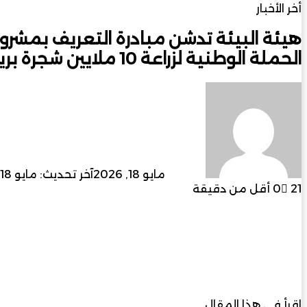
أخر الأخبار
الحملة الوطنية لزراعة 10 ملايين شجرة برية
أرسل
بريدا
إلكترونيا
admin
مايو 18, 2026
آخر تحديث: مايو 18, 2026
21
0
أقل من دقيقة
فيسبوك
‫X
لينكدإن
بينتيريست
ماسنجر
ماسنجر
واتساب
تيلقر
اقرأ في هذا المقال