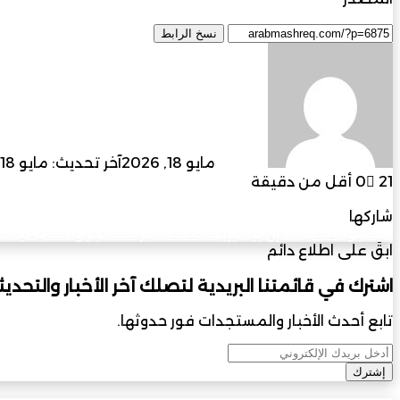
مجلة المشرق العربي
نسخ الرابط
أرسل
بريدا
إلكترونيا
admin
مايو 18, 2026
آخر تحديث: مايو 18, 2026
21
0
أقل من دقيقة
فيسبوك
‫X
لينكدإن
بينتيريست
ماسنجر
ماسنجر
واتساب
تيلقر
شاركها
فيسبوك
‫X
لينكدإن
بينتيريست
ماسنجر
ماسنجر
واتساب
تيلقر
ابقَ على اطلاع دائم
اشترك في قائمتنا البريدية لتصلك آخر الأخبار والتحديث
تابع أحدث الأخبار والمستجدات فور حدوثها.
أدخل
بريدك
الإلكتروني