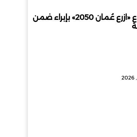
هيئة البيئة تدشن مبادرة التعريف بمشروع «ازرع عُمان 2050» بإبراء ضمن
ام
مشاركة عبر البريد