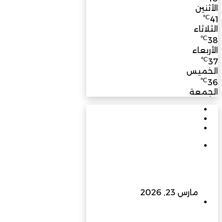
الأثنين
℃
41
الثلاثاء
℃
38
الأربعاء
℃
37
الخميس
℃
36
الجمعة
الأشهر
الأخيرة
تعليقات
في يوبيلها الذهبي: مسيرة
بناءٍ راسخة برؤية متجددة
تسهم في نهضة عُمان
الحديثة
مارس 23, 2026
إلى 400 كيلو فولت وما
بعدها… الزواوي للطاقة