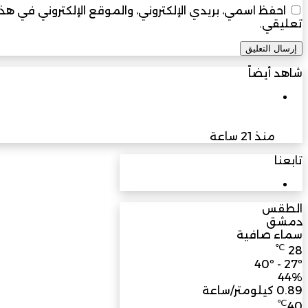
احفظ اسمي، بريدي الإلكتروني، والموقع الإلكتروني في ه
تعليقي.
شاهد أيضاً
إغلاق
الاعلام والتنمية
جامعة التقنية والعلوم التطبيقية تنظّم ورشة حول أخلا
منذ 21 ساعة
تابعنا
3M
مشترك
الطقس
دمشق
سماء صافية
℃
28
40º - 27º
44%
0.89 كيلومتر/ساعة
℃
40