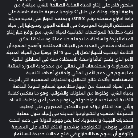
متطور قادر على إنتاج المياه العذبة الصالحة للشرب مباشرة من
رطوبة الهواء، وذلك من خلال تكنولوجيا مصرية خالصة حاصلة على
براءة اختراع مسجلة برقم (31159). ويعتمد الجهاز على تقنية حديثة
لاستخلاص الرطوبة الموجودة في الغلاف الجوي وتحويلها إلى مياه
نقية مطابقة للمواصفات القياسية لمياه الشرب، مع توفير خيار إنتاج
المياه الباردة والساخنة، ما يجعله حلاً عمليًا ومستدامًا يمكن
الاستفادة منه في العديد من البيئات المختلفة. وأوضح المعهد أن
الطاقة الإنتاجية للجهاز تصل إلى نحو 15 لترًا يوميًا من المياه العذبة،
الأمر الذي يفتح آفاقًا واسعة للاستفادة منه في المناطق النائية
والصحراوية والمجتمعات التي تعاني من محدودية الموارد المائية،
بما يسهم في دعم الأمن المائي وتحقيق أهداف التنمية
المستدامة. وأكدت نتائج التحاليل والاختبارات المعملية التي أُجريت
على المياه المنتجة من الجهاز مطابقتها لمعايير الجودة الخاصة
بمياه الشرب، وخلوها من الملوثات والشوائب، وهو ما يعكس كفاءة
التقنية المستخدمة ونجاحها في توفير مصدر آمن ونظيف للمياه.
ويأتي هذا الابتكار ليؤكد قدرة الباحثين المصريين على توظيف
المعرفة العلمية والتكنولوجيا الحديثة في إيجاد حلول عملية
للتحديات البيئية والتنموية، كما يعزز جهود الدولة في دعم البحث
العلمي وتوطين التكنولوجيا وتشجيع الابتكار القائم على المعرفة.
ويُتوقع أن يسهم هذا الاختراع في فتح مجالات جديدة للاستثمار