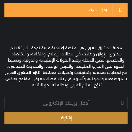
3M
مشترك
مجلة المشرق العربي هي منصة إعلامية عربية تهدف إلى تقديم
محتوى متوازن وهادف في مجالات الإعلام، والثقافة، والاقتصاد،
والمجتمع. تُعنى المجلة برصد التحولات الإقليمية والدولية، وتسليط
الضوء على التجارب الملهمة، والفرص الواعدة، والتحديات المعاصرة،
عبر تغطيات صحفية وتحقيقات وتحليلات معمّقة. تلتزم المشرق العربي
بالموضوعية والمهنية، وتُسهم في بناء فضاء معرفي مفتوح يعكس
تنوّع العالم العربي وتطلعاته نحو التقدم.
أدخل
بريدك
الإلكتروني