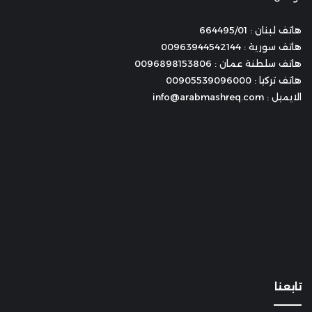
هاتف لبنان : 664495/01
هاتف سورية : 00963944542144
هاتف سلطنة عمان : 0096898153806
هاتف تركيا : 00905539096000
الايميل : info@arabmashreq.com
تابعنا