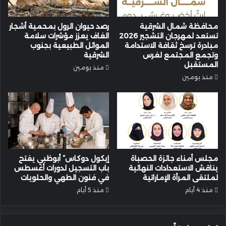
محافظة شمال الشرقية
رصد حيوان الرول بمحمية أشجار
تستعد لمهرجان التشجير 2026
الغاف يعزز مؤشرات سلامة
مبادرة ترسخ ثقافة الاستدامة
الموائل الطبيعية بجنوب
وتجمع المجتمع لغرس
الشرقية
المستقبل
منذ يومين
منذ يومين
مجلس أمناء جائزة الحصباة
إيكول دوكاس” أبوظبي يفتح
يناقش الاستعدادات النهائية
باب التسجيل لدورات أغسطس
لملتقى المرأة الإماراتية
في فنون الطهي والحلويات
منذ 4 أيام
منذ 5 أيام