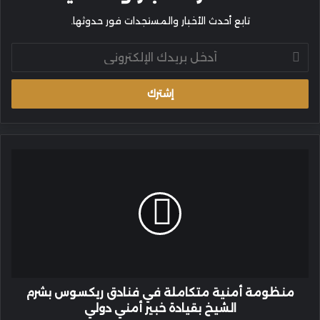
تابع أحدث الأخبار والمستجدات فور حدوثها.
أدخل
بريدك
الإلكتروني
منظومة
أمنية
متكاملة
في
فنادق
ريكسوس
بشرم
الشيخ
بقيادة
خبير
منظومة أمنية متكاملة في فنادق ريكسوس بشرم
أمني
الشيخ بقيادة خبير أمني دولي