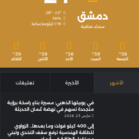
دمشق
38º - 23º
56%
1.79 كيلومتر/ساعة
سماء صافية
39
39
36
39
38
℃
℃
℃
℃
℃
الجمعة
السبت
الأحد
الأثنين
الثلاثاء
الأشهر
الأخيرة
تعليقات
في يوبيلها الذهبي: مسيرة بناءٍ راسخة برؤية
متجددة تسهم في نهضة عُمان الحديثة
مارس 23, 2026
إلى 400 كيلو فولت وما بعدها… الزواوي
للطاقة الهندسية ترفع سقف التحدي وتبني