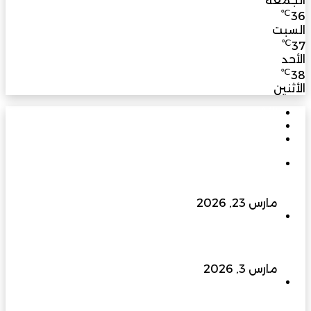
الجمعة
℃
36
السبت
℃
37
الأحد
℃
38
الأثنين
الأشهر
الأخيرة
تعليقات
في يوبيلها الذهبي: مسيرة بناءٍ راسخة برؤية متجددة
تسهم في نهضة عُمان الحديثة
مارس 23, 2026
إلى 400 كيلو فولت وما بعدها… الزواوي للطاقة
الهندسية ترفع سقف التحدي وتبني مستقبل الطاقة
في عُمان
مارس 3, 2026
ملتقى الفرص الاستثمارية بجنوب الباطنة 2026…
منصة واعدة لتعزيز الاقتصاد وجذب المستثمرين