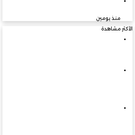
فريق حلم المصري يتوج ببطولة العالم لكرة القدم
الدامجة في الولايات المتحدة الأمريكية
منذ يومين
الأكثر مشاهدة
مارس 23, 2026
في يوبيلها الذهبي: مسيرة بناءٍ راسخة برؤية
متجددة تسهم في نهضة عُمان الحديثة
مارس 3, 2026
إلى 400 كيلو فولت وما بعدها… الزواوي
للطاقة الهندسية ترفع سقف التحدي وتبني
مستقبل الطاقة في عُمان
مارس 31, 2026
ملتقى الفرص الاستثمارية بجنوب الباطنة
2026… منصة واعدة لتعزيز الاقتصاد وجذب
المستثمرين