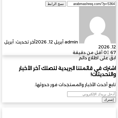
نسخ الرابط
أرسل
بريدا
إلكترونيا
admin
أبريل 12, 2026
آخر تحديث: أبريل
12, 2026
67
0
أقل من دقيقة
ابقَ على اطلاع دائم
اشترك في قائمتنا البريدية لتصلك آخر الأخبار
والتحديثات!
تابع أحدث الأخبار والمستجدات فور حدوثها.
أدخل
بريدك
الإلكتروني
حملة
حملة إصحاح بيئي موسعة في شاحك ببدية تعزز
إصحاح
النظافة العامة والشراكة المجتمعية