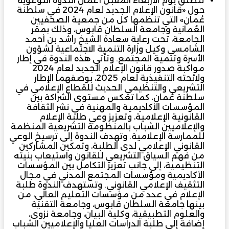
تنطلق يوم الأربعاء المقبل أعمال الندوة التوعوية
حول «قانون الإعلام الجديد لعام 2024 في سلطنة
عُمان» التي تنظمها كل من جمعية الصحفيين
العُمانية وجامعة السلطان قابوس، وذلك بمقر
الجامعة، تحت رعاية سعادة الشيخ راشد بن أحمد
الشامسي وكيل وزارة التنمية الاجتماعية لشؤون
الأسرة وتنمية المجتمع. وتأتي هذه الندوة في إطار
مواكبة صدور قانون الإعلام الجديد لعام 2024
ولائحته التنفيذية لعام 2025، بوصفهما الإطار
التشريعي والتنظيمي الحديث للقطاع الإعلامي في
سلطنة عُمان، كما تعكس مستوى الشراكة بين
المؤسسات الأكاديمية والمهنية في نشر الثقافة
القانونية الإعلامية، وتعزيز وعي طلبة الإعلام
والإعلاميين الشباب بالمنظومة التشريعية المنظمة
للممارسة الإعلامية. وتهدف الندوة إلى ترسيخ الوعي
القانوني الإعلامي لدى الطلبة، وتمكين المشاركين
من فهم السياق التشريعي للقانون واستيعاب بنيته
التنظيمية، إلى جانب تعزيز التكامل بين المؤسسات
الأكاديمية ومؤسسات المجتمع المدني في مجال
التثقيف الإعلامي القانوني. وتستهدف الندوة طلبة
الإعلام في عدد من مؤسسات التعليم العالي، من
بينها جامعة السلطان قابوس، وجامعة التقنية
والعلوم التطبيقية، وكلية البيان، وجامعة نزوى،
إضافة إلى طلبة الدراسات العليا والإعلاميين الشباب