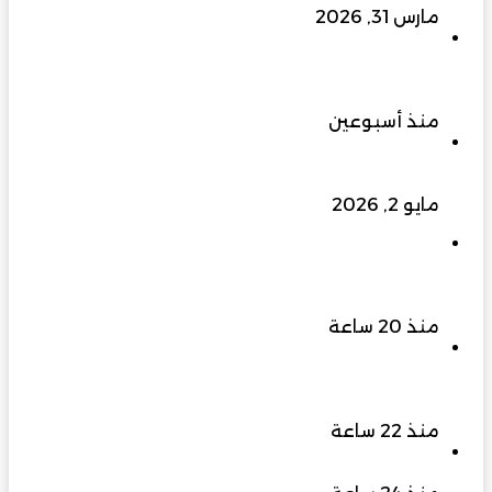
مارس 31, 2026
النخبة للتطوير العقاري من شركة إنشاءات إلى علامة
رائدة في التطوير العقاري والتصنيع والتجهيزات
المنزلية
منذ أسبوعين
منطقة الذكاء الاصطناعي في مسقط.. هل تغيّر
قواعد اللعبة الاقتصادية في عُمان؟
مايو 2, 2026
اليونسكو تعتمد مبادرة “الممتلك الثقافي” الخاصة
بفريق بهلاء التطوعي ضمن مبادرات متطوعي التراث
العالمي 2026
منذ 20 ساعة
محافظة شمال الشرقية تستعد لمهرجان التشجير
2026 مبادرة ترسخ ثقافة الاستدامة وتجمع المجتمع
لغرس المستقبل
منذ 22 ساعة
حين يصبح الاختيار عبئًا