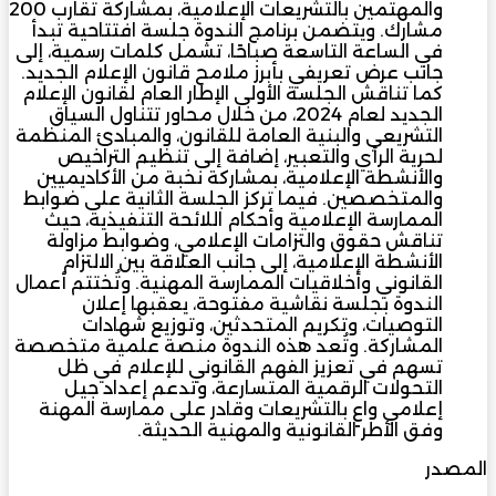
والمهتمين بالتشريعات الإعلامية، بمشاركة تقارب 200
مشارك. ويتضمن برنامج الندوة جلسة افتتاحية تبدأ
في الساعة التاسعة صباحًا، تشمل كلمات رسمية، إلى
جانب عرض تعريفي بأبرز ملامح قانون الإعلام الجديد.
كما تناقش الجلسة الأولى الإطار العام لقانون الإعلام
الجديد لعام 2024، من خلال محاور تتناول السياق
التشريعي والبنية العامة للقانون، والمبادئ المنظمة
لحرية الرأي والتعبير، إضافة إلى تنظيم التراخيص
والأنشطة الإعلامية، بمشاركة نخبة من الأكاديميين
والمتخصصين. فيما تركز الجلسة الثانية على ضوابط
الممارسة الإعلامية وأحكام اللائحة التنفيذية، حيث
تناقش حقوق والتزامات الإعلامي، وضوابط مزاولة
الأنشطة الإعلامية، إلى جانب العلاقة بين الالتزام
القانوني وأخلاقيات الممارسة المهنية. وتُختتم أعمال
الندوة بجلسة نقاشية مفتوحة، يعقبها إعلان
التوصيات، وتكريم المتحدثين، وتوزيع شهادات
المشاركة. وتُعد هذه الندوة منصة علمية متخصصة
تسهم في تعزيز الفهم القانوني للإعلام في ظل
التحولات الرقمية المتسارعة، وتدعم إعداد جيل
إعلامي واعٍ بالتشريعات وقادر على ممارسة المهنة
وفق الأطر القانونية والمهنية الحديثة.
المصدر
مجلة المشرق العربي