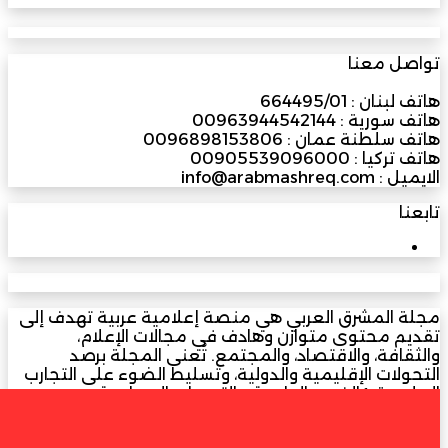
تواصل معنا
هاتف لبنان : 664495/01
هاتف سورية : 00963944542144
هاتف سلطنة عمان : 0096898153806
هاتف تركيا : 00905539096000
الايميل : info@arabmashreq.com
تابعنا
3M
مشترك
مجلة المشرق العربي هي منصة إعلامية عربية تهدف إلى
تقديم محتوى متوازن وهادف في مجالات الإعلام،
والثقافة، والاقتصاد، والمجتمع. تُعنى المجلة برصد
التحولات الإقليمية والدولية، وتسليط الضوء على التجارب
الملهمة، والفرص الواعدة، والتحديات المعاصرة، عبر
الخميس, أغسطس 6 2026
تغطيات صحفية وتحقيقات وتحليلات معمّقة. تلتزم
أخبار عاجلة
المشرق العربي بالموضوعية والمهنية، وتُسهم في بناء