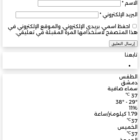
الاسم
*
البريد الإلكتروني
*
احفظ اسمي، بريدي الإلكتروني، والموقع الإلكتروني في
هذا المتصفح لاستخدامها المرة المقبلة في تعليقي.
تابعنا
3M
مشترك
الطقس
دمشق
سماء صافية
℃
37
38º - 29º
11%
1.79 كيلومتر/ساعة
℃
37
الخميس
℃
37