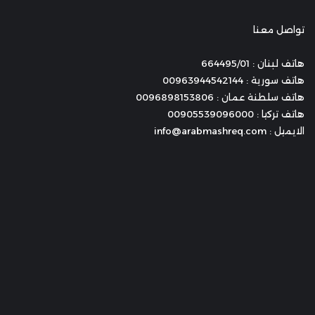
تواصل معنا
هاتف لبنان : 664495/01
هاتف سورية : 00963944542144
هاتف سلطنة عمان : 0096898153806
هاتف تركيا : 00905539096000
الايميل : info@arabmashreq.com