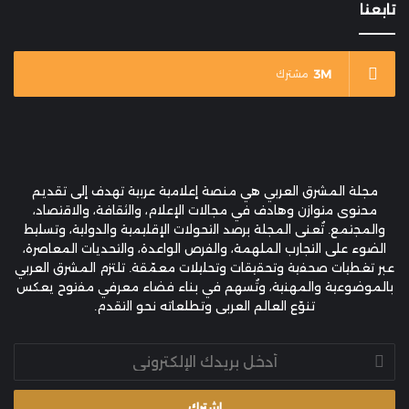
تابعنا
3M
مشترك
مجلة المشرق العربي هي منصة إعلامية عربية تهدف إلى تقديم
محتوى متوازن وهادف في مجالات الإعلام، والثقافة، والاقتصاد،
والمجتمع. تُعنى المجلة برصد التحولات الإقليمية والدولية، وتسليط
الضوء على التجارب الملهمة، والفرص الواعدة، والتحديات المعاصرة،
عبر تغطيات صحفية وتحقيقات وتحليلات معمّقة. تلتزم المشرق العربي
بالموضوعية والمهنية، وتُسهم في بناء فضاء معرفي مفتوح يعكس
تنوّع العالم العربي وتطلعاته نحو التقدم.
أدخل
بريدك
الإلكتروني