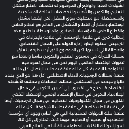
الشهادات العليا. والواقع أن الموضوع له تشعبات، باعتبار مشكل
التعليم، والتكوين والشُّعب والتخصصات المتاحة المستجيبة
والمتمفصلة مع متطلبات سوق الشغل، لكن ايغضا مشكل
الإستثمار، باعتبار أن القطاع المُشغّٓل في العالم هو قطاع الخاص،
والقطاع الخاص بالمؤسسات الصغرى والمتوسطة. بالطبع هذه
إشكالية كبرى في علاقة بالإستثمار، في علاقة بالإجراءات في
التراخيص، سطوة الإدارة، إدارة الدولة على المجال الاقتصادي
والعطالة التي تسببها. لكن الموضوع الذي أردت طرحه يتعلق
بمسالة الخبرات في مستوى التعليم والتكوين تناسبا واتفاقا مع
تطورات الإقتصاد العالمي. اليوم نحن في مجال تسود فيه
التكنولوجيا الرقمية. كل ما له علاقة بمجالات الإتصال، كل ما له
علاقة بمجالات البرمجيات، الذكاء الاصطناعي، كل هذا هو الذي يحدد
حاليا وسيحدد في المستقبل، مختلف الصناعات ومختلف الأنشطة
الإقتصادية. نحتاج في تقديري، إلى أمرين: التكوين في مجال
الإعلامية. التكوين في مجال الإقتصاد الرقمي، الإقتصاد الأخضر،
التكوين في مجال التكنولوجيات الاتصالية، في مجال البرمجيات، أيضا
في تقنية الطب خاصة في علاقة بطب الشيخوخة... كل ما له
علاقة بتلك المهارات العملياتية التي هي أساس وجود أي مؤسسة
اقتصادية أو صحية أو اتصالية، مهما كانت، تحتاج إلى كل تلك
المهارات وتلك التقنيات. لاحظوا مسالة أننا في العالم العربي،