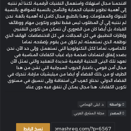
اقتحمنا مجال استهلاك واستعمال التقنيات الرقمية، لكننا لم ننتبه
إلى أهمية تطوير تقنيات الحماية والتأمين بالنسبة للمواقع، بالنسبة
للبنوك والمعلومات، وهذا بالطبع مجال كامل له أهمية بالغة. نحن
لم ننتبه إلى أن المطلوب ليس فقط تطوير وتكوين مهام ووظائف
القيادة، بل أيضا كان من الضروري أن نتمكن من تكوين التقنيين
وإطارات التطبيق في كل المجالات، في كل الاختصاصات. الهاتف الذي
نوظفه، الذي نستعمله، لم نكوّن من يقوم بإصلاحه، تماما
كالحاسوب، تماما ككل التكنولوجيا التي تستعمل. وإلى حد الآن، نحن
بصدد إنفاق اعتمادات ضخمة جراء غياب الكفاءات المناسبة في
تعهد تلك البنى التحتية الرقمية شديدة التعقيد والتي تمثل الآن
مجال أمن قومي، باعتبار الحروب السيبرانية التي تشن من هذا
الطرف او من ذلك الفضاء أو ايضا من ميليشيات مارقة، تتحرك في
الفضاء الدولي. نحتاج كعرب الى استفاقة وإلى تنسيق في مستوى
تكوين الكفاءات. هذا مجال يمكن أن نتفق فيه دون عناء.
بواسطة
د. ليلى الهمامي
المصدر
مجلة المشرق العربي
نسخ الرابط