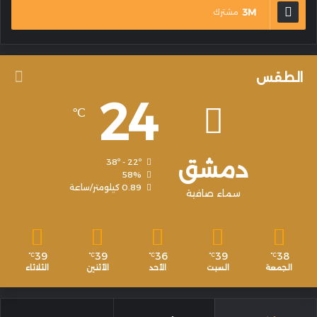
3M
مشترك
الطقس
24
℃
دمشق
38º - 22º
58%
0.89 كيلومتر/ساعة
سماء صافية
39
39
36
39
38
℃
℃
℃
℃
℃
الجمعة
السبت
الأحد
الأثنين
الثلاثاء