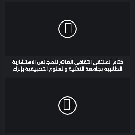
ختام
الملتقى
الثقافي
العاشر
للمجالس
الاستشارية
الطلابية
بجامعة
التقنية
والعلوم
ختام الملتقى الثقافي العاشر للمجالس الاستشارية
التطبيقية
الطلابية بجامعة التقنية والعلوم التطبيقية بإبراء
بإبراء
أضخم
حفل
في
عيد
الأضحى
مع
النجم
أحمد
سعد