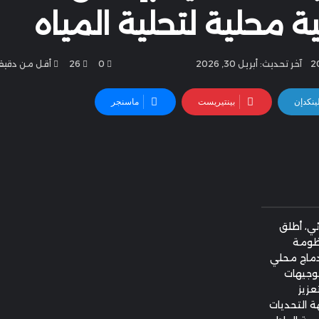
محلية لتحلية المياه
آخر تحديث: أبريل 30, 2026
0
26
أقل من دقيق
ينكدإن
بينتيريست
ماسنجر
ئي، أطلق
نظومة
إدماج محلي
 للتوجيهات
عزيز
ة التحديات