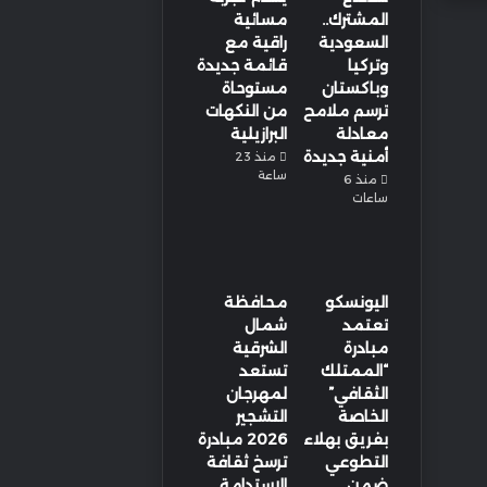
المشترك..
مسائية
السعودية
راقية مع
وتركيا
قائمة جديدة
وباكستان
مستوحاة
ترسم ملامح
من النكهات
معادلة
البرازيلية
أمنية جديدة
منذ 23
ساعة
منذ 6
ساعات
اليونسكو
محافظة
تعتمد
شمال
مبادرة
الشرقية
“الممتلك
تستعد
الثقافي”
لمهرجان
الخاصة
التشجير
بفريق بهلاء
2026 مبادرة
التطوعي
ترسخ ثقافة
ضمن
الاستدامة