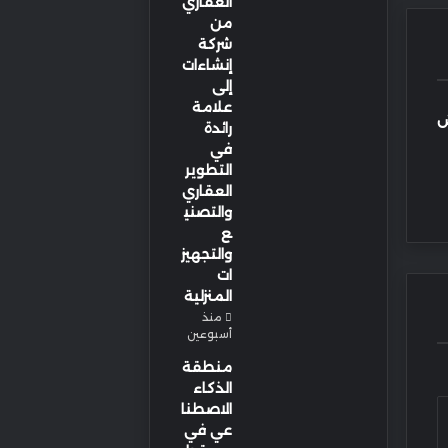
العقاري
من
شركة
إنشاءات
إلى
علامة
ش
رائدة
في
التطوير
العقاري
والتصني
ع
والتجهيز
ات
المنزلية
منذ
أسبوعين
منطقة
الذكاء
الاصطنا
عي في