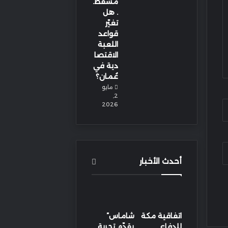
مسقط.
. هل
تغيّر
قواعد
اللعبة
الاقتصا
دية في
عُمان؟
مايو
2,
2026
أحدث الأخبار
اتفاقية مكة
شاماس”
للدفاع
يقدّم تجربة