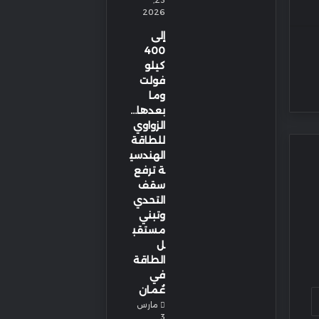
23,
2026
إلى
400
كيلو
فولت
وما
بعدها…
الزواوي
للطاقة
الهندسي
ة ترفع
سقف
التحدي
وتبني
مستقب
ل
الطاقة
في
عُمان
مارس
3,