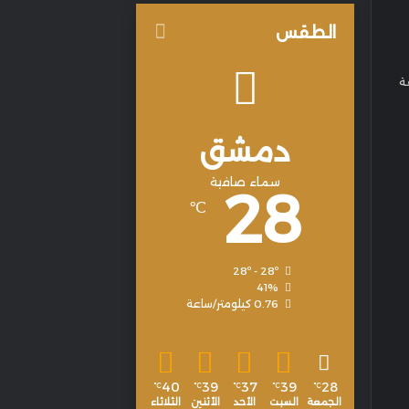
الطقس
ة
دمشق
سماء صافية
28
℃
28º - 28º
41%
0.76 كيلومتر/ساعة
40
39
37
39
28
℃
℃
℃
℃
℃
الجمعة
السبت
الأحد
الأثنين
الثلاثاء