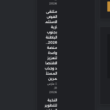
2026
ملتقى
الفرص
الاستثم
ارية
بجنوب
الباطنة
2026…
منصة
واعدة
لتعزيز
الاقتصا
د وجذب
المستث
مرين
مارس
31,
2026
النخبة
للتطوير