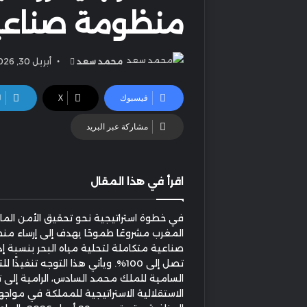
منظومة صناعية 
أرسل
محمد سعد
أبريل 30, 2026
بريدا
إلكترونيا
فيسبوك
‫X
ل
مشاركة عبر البريد
اقرأ في هذا المقال
في خطوة استراتيجية نحو تحقيق الأمن الما
المغرب مشروعًا طموحًا يهدف إلى إرساء م
صناعية متكاملة لتحلية مياه البحر بنسبة 
تصل إلى 100%. ويأتي هذا التوجه تنفيذًا
السامية للملك محمد السادس، الرامية إلى ت
الاستقلالية الاستراتيجية للمملكة في مواجه