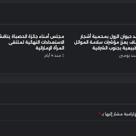
 حيوان الرول بمحمية أشجار
مجلس أمناء جائزة الحصباة يناق
اف يعزز مؤشرات سلامة الموائل
الاستعدادات النهائية لملتقى
بيعية بجنوب الشرقية
المرأة الإماراتية
نذ يومين
منذ 4 أيام
لزامية مشار إليها بـ
*