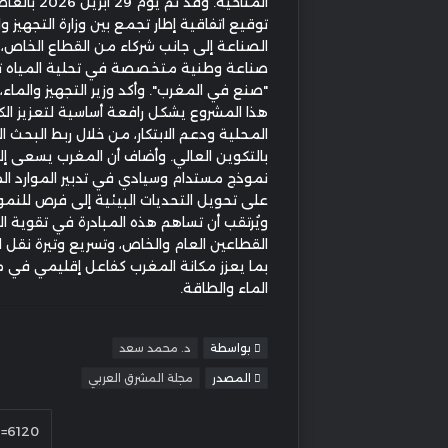
المناخية. وقد تم يوم
توقيع اتفاقية إطار تجمع بين وزارة التجهيز وا
الصناعة إلى جانب شركاء من القطاع الخاص،
صناعة وطنية متخصصة في تحلية المياه 
"صنع في المغرب". وأكد وزير التجهيز والماء، نز
هذا المشروع يشكل رافعة أساسية لتعزيز الك
المحلية ودعم الابتكار، من خلال ربط البحث 
بالتكوين العالي. وأضاف أن المغرب يسعى إلى
نموذج مستدام وسيادي في تدبير الموارد الما
على تحويل التحديات البيئية إلى فرص للنمو
ويُرتقب أن تساهم هذه المبادرة في تقوية ال
القطاعين العام والخاص، وتسريع وتيرة نقل ال
بما يعزز مكانة المغرب كفاعل إقليمي في 
الماء والطاقة.
بواسطة
د. محمد سعد
المصدر
مجلة المشرق العربي