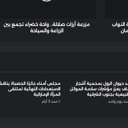
بين
الزراعة
والسياحة
النواب
مزرعة أرزات صلالة.. واحة خضراء تجمع بين
ان
الزراعة والسياحة
 حيوان الرول بمحمية أشجار
مجلس أمناء جائزة الحصباة يناق
اف يعزز مؤشرات سلامة الموائل
الاستعدادات النهائية لملتقى
بيعية بجنوب الشرقية
المرأة الإماراتية
نذ يوم واحد
منذ 3 أيام