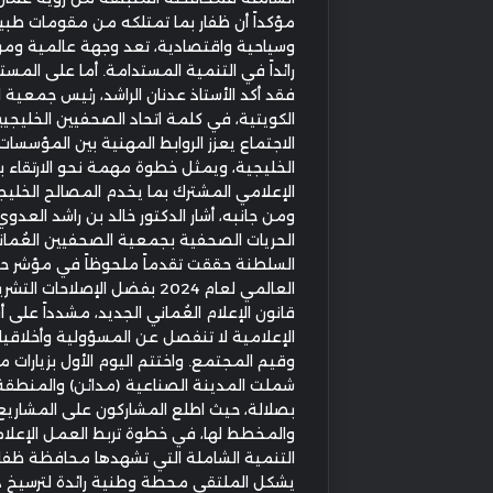
مؤكداً أن ظفار بما تمتلكه من مقومات طب
وسياحية واقتصادية، تعد وجهة عالمية ومركزا
رائداً في التنمية المستدامة. أما على المس
فقد أكد الأستاذ عدنان الراشد، رئيس جمعية
الكويتية، في كلمة اتحاد الصحفيين الخليجيي
الاجتماع يعزز الروابط المهنية بين المؤسسا
الخليجية، ويمثل خطوة مهمة نحو الارتقاء 
الإعلامي المشترك بما يخدم المصالح الخليجي
ومن جانبه، أشار الدكتور خالد بن راشد العدو
الحريات الصحفية بجمعية الصحفيين العُماني
السلطنة حققت تقدماً ملحوظاً في مؤشر ح
العالمي لعام 2024 بفضل الإصلاحات 
قانون الإعلام العُماني الجديد، مشدداً على أ
الإعلامية لا تنفصل عن المسؤولية وأخلاقيا
وقيم المجتمع. واختتم اليوم الأول بزيارات م
شملت المدينة الصناعية (مدائن) والمنطقة 
بصلالة، حيث اطلع المشاركون على المشاريع 
والمخطط لها، في خطوة تربط العمل الإعلا
التنمية الشاملة التي تشهدها محافظة ظفار
يشكل الملتقى محطة وطنية رائدة لترسيخ دو