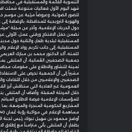
التنموية القائمة والمستقبلية في محافظة
شهد اليوم الأول فعاليات متنوعة شملت ا
للصور الضوئية، وعروضاً مرئية عن موسم خ
والهوية الترويجية للمحافظة، بالإضافة إلى
حول الحريات الإعلامية، وآخر عن مجلة "مرشد
تضمن حفل الافتتاح ورقتي عمل، الأولى عن
المستقبلية لبلدية ظفار، والثانية حول مدين
المستقبلية، إلى جانب تكريم رواد الإعلام وال
كلمته، أكد الدكتور محمد بن مبارك العريمي
جمعية الصحفيين العُمانية، أن الملتقى يم
ثمينة للتشاور والاطلاع على مقومات محافظ
مشيراً إلى أن الجمعية تحرص على الاستفاد
الصحفيين والإعلاميين من خلال اللقاءات وا
العمومية غير العادية التي ستناقش أبرز الق
خلال المرحلة المقبلة. وأضاف أن الملتقى يت
للمؤسسات الإعلامية فرصة الاطلاع المباشر 
المشاريع الحكومية المنجزة والمزمعة، بما ي
أوضح محمود بن سهيل تبوك، رئيس لجنة ا
بظفار، أن الملتقى يأتي متزامناً مع إطلاق الا