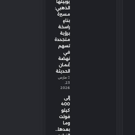
يوبيلها
الذهبي:
مسيرة
بناءٍ
راسخة
برؤية
متجددة
تسهم
في
نهضة
عُمان
الحديثة
مارس
23,
2026
إلى
400
كيلو
فولت
وما
بعدها…