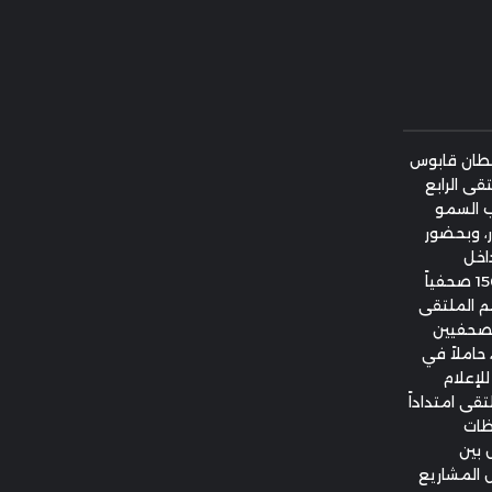
طان قابوس
قى الرابع
ب السمو
، وبحضور
اخل
السلطنة وخارجها، وبمشاركة واسعة بلغت 150 صحفياً
م الملتقى
لصحفيين
 حاملاً في
لإعلام
قى امتداداً
ظات
 بين
 المشاريع