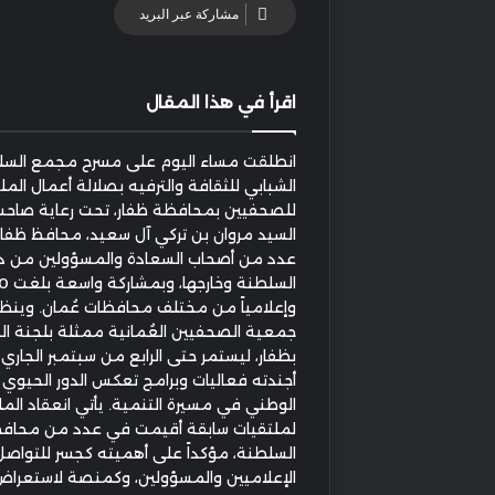
مشاركة عبر البريد
اقرأ في هذا المقال
انطلقت مساء اليوم على مسرح مجمع السل
الشبابي للثقافة والترفيه بصلالة أعمال الملت
للصحفيين بمحافظة ظفار، تحت رعاية صاح
السيد مروان بن تركي آل سعيد، محافظ ظفار
عدد من أصحاب السعادة والمسؤولين من د
وإعلامياً من مختلف محافظات عُمان. وينظ
جمعية الصحفيين العُمانية ممثلة بلجنة ا
بظفار، ليستمر حتى الرابع من سبتمبر الجاري،
أجندته فعاليات وبرامج تعكس الدور الحيوي ل
الوطني في مسيرة التنمية. يأتي انعقاد الملت
لملتقيات سابقة أقيمت في عدد من محاف
السلطنة، مؤكداً على أهميته كجسر للتواصل
الإعلاميين والمسؤولين، وكمنصة لاستعراض