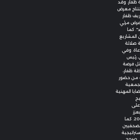
 ظفار. وقد
فتتاح معرض
ريف ظفار
 عرض مرئي
". كما
 المشاريع
ة صلالة
رعاة. وفي
، رئيس
ثل فرصة
ة ظفار،
ة من حضور
لجمعية
ضايا المهنية
يح
على
عزز
مساهمة الإعلام في مواكبة رؤية عُمان 2040. كما
لصحفيين
ستراتيجية
الشاملة للمحافظة المنبثقة من رؤية عُمان 2040،