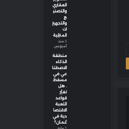
العقاري
والتصني
ع
والتجهيز
ات
المنزلية
منذ
أسبوعين
منطقة
الذكاء
الاصطنا
عي في
مسقط.
. هل
تغيّر
قواعد
اللعبة
الاقتصا
دية في
عُمان؟
مايو