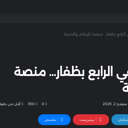
لرابع بظفار… منصة للإعلام والتنمية
 الرابع بظفار… منصة
ة
بر 2, 2025
0
350
أقل من دقيق
ينكدإن
بينتيريست
ماسنجر