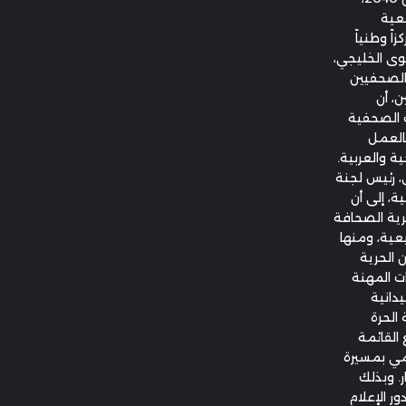
يعية
ً وطنياً
توى الخليجي،
 الصحفيين
ن، أن
ت الصحفية
بالعمل
ة والعربية.
ي، رئيس لجنة
ة، إلى أن
رية الصحافة
التشريعية، ومنها
ن الحرية
ت المهنة
يدانية
الحرة
القائمة
مي بمسيرة
. وبذلك
ر الإعلام