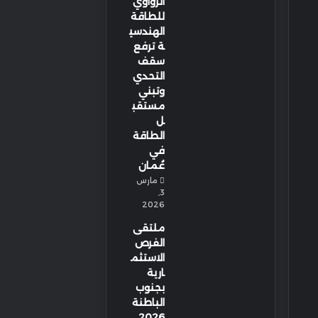
الزواوي
للطاقة
الهندسي
ة ترفع
سقف
التحدي
وتبني
مستقب
ل
الطاقة
في
عُمان
مارس
3,
2026
ملتقى
الفرص
الاستثم
ارية
بجنوب
الباطنة
2026…