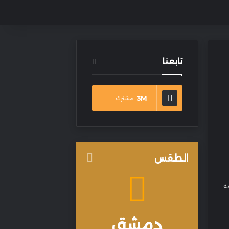
تابعنا
3M
مشترك
الطقس
ة
دمشق