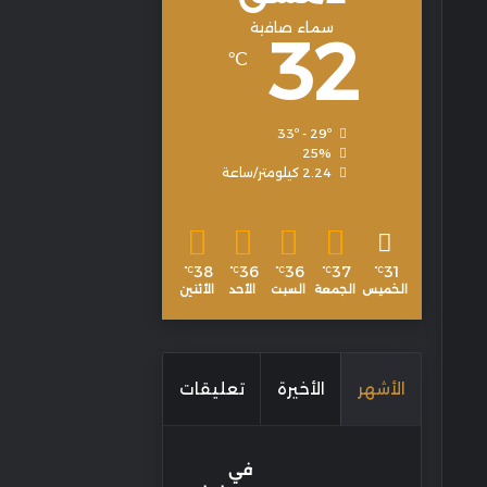
سماء صافية
32
℃
33º - 29º
25%
2.24 كيلومتر/ساعة
38
36
36
37
31
℃
℃
℃
℃
℃
الخميس
الجمعة
السبت
الأحد
الأثنين
الأشهر
الأخيرة
تعليقات
في