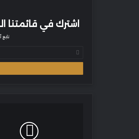
اشترك في قائمتنا البر
تابع 
أدخل
بريدك
الإلكتروني
الاجتماع
السنوي
الخامس
لجمعية
النواب
العموم