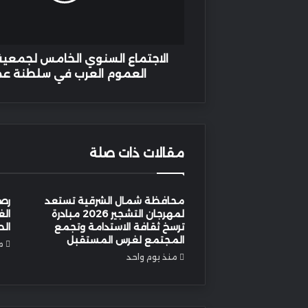
العرب
في
سلطنة
عمان
الاجتماع السنوي الخامس لجمعية 
العموم العرب في سلطنة عم
مقالات ذات صلة
محافظة شمال الشرقية تستعد
رصد
لمهرجان التشجير 2026 مبادرة
الغ
ترسخ ثقافة الاستدامة وتجمع
الط
المجتمع لغرس المستقبل
م
منذ يوم واحد