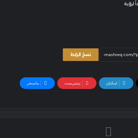
 لرؤية
نسخ الرابط
لينكدإن
بينتيريست
ماسنجر