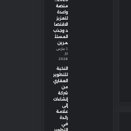
منصة
واعدة
لتعزيز
الاقتصا
د وجذب
المستث
مرين
مارس
31,
2026
النخبة
للتطوير
العقاري
من
شركة
إنشاءات
إلى
علامة
رائدة
في
التطوير