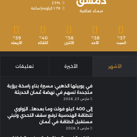
دمشق
23%
1.79 كيلومتر/ساعة
سماء صافية
39
40
38
38
37
℃
℃
℃
℃
℃
السبت
الأحد
الأثنين
الثلاثاء
الأربعاء
الأشهر
الأخيرة
تعليقات
في يوبيلها الذهبي: مسيرة بناءٍ راسخة برؤية
متجددة تسهم في نهضة عُمان الحديثة
مارس 23, 2026
إلى 400 كيلو فولت وما بعدها… الزواوي
للطاقة الهندسية ترفع سقف التحدي وتبني
مستقبل الطاقة في عُمان
مارس 3, 2026