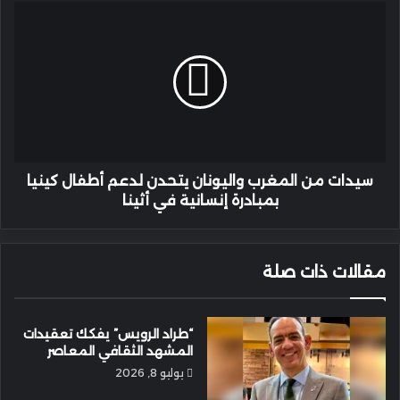
المجتمع
سيدات
تحيي
من
عادة
المغرب
التهلولة
واليونان
.
يتحدن
لدعم
أطفال
كينيا
بمبادرة
إنسانية
سيدات من المغرب واليونان يتحدن لدعم أطفال كينيا
في
بمبادرة إنسانية في أثينا
أثينا
مقالات ذات صلة
“طراد الرويس” يفكك تعقيدات
المشهد الثقافي المعاصر
يوليو 8, 2026