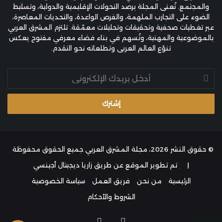
والمجتمع. تُعنى المجلة برصد التحولات الإقليمية والدولية، وتسليط
الضوء على التجارب الملهمة، والفرص الواعدة، والتحديات المعاصرة،
عبر تغطيات صحفية وتحقيقات وتحليلات معمّقة. تلتزم المشرق العربي
بالموضوعية والمهنية، وتُسهم في بناء فضاء معرفي مفتوح يعكس
تنوّع العالم العربي وتطلعاته نحو التقدم.
أدخل
بريدك
الإلكتروني
© حقوق النشر 2026، مجلة المشرق العربي جميع الحقوق محفوظة
|
تم تطوير الموقع عن طريق
زاريا ديجيتال أجينسي
الرئيسية
من نحن
فريق العمل
سياسة الخصوصية
الشروط والأحكام
فيسبوك
انستقرام