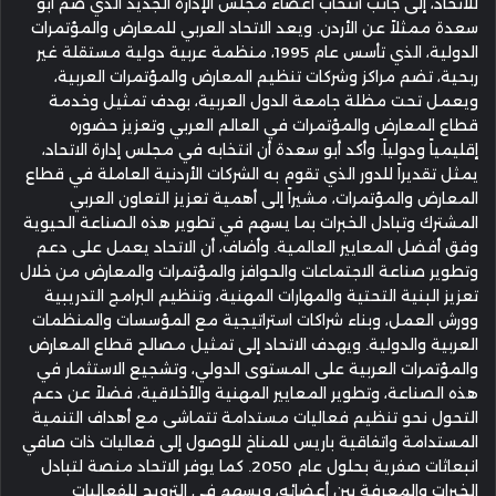
للاتحاد، إلى جانب انتخاب أعضاء مجلس الإدارة الجديد الذي ضم أبو
سعدة ممثلاً عن الأردن. ويعد الاتحاد العربي للمعارض والمؤتمرات
الدولية، الذي تأسس عام 1995، منظمة عربية دولية مستقلة غير
ربحية، تضم مراكز وشركات تنظيم المعارض والمؤتمرات العربية،
ويعمل تحت مظلة جامعة الدول العربية، بهدف تمثيل وخدمة
قطاع المعارض والمؤتمرات في العالم العربي وتعزيز حضوره
إقليمياً ودولياً. وأكد أبو سعدة أن انتخابه في مجلس إدارة الاتحاد،
يمثل تقديراً للدور الذي تقوم به الشركات الأردنية العاملة في قطاع
المعارض والمؤتمرات، مشيراً إلى أهمية تعزيز التعاون العربي
المشترك وتبادل الخبرات بما يسهم في تطوير هذه الصناعة الحيوية
وفق أفضل المعايير العالمية. وأضاف، أن الاتحاد يعمل على دعم
وتطوير صناعة الاجتماعات والحوافز والمؤتمرات والمعارض من خلال
تعزيز البنية التحتية والمهارات المهنية، وتنظيم البرامج التدريبية
وورش العمل، وبناء شراكات استراتيجية مع المؤسسات والمنظمات
العربية والدولية. ويهدف الاتحاد إلى تمثيل مصالح قطاع المعارض
والمؤتمرات العربية على المستوى الدولي، وتشجيع الاستثمار في
هذه الصناعة، وتطوير المعايير المهنية والأخلاقية، فضلاً عن دعم
التحول نحو تنظيم فعاليات مستدامة تتماشى مع أهداف التنمية
المستدامة واتفاقية باريس للمناخ للوصول إلى فعاليات ذات صافي
انبعاثات صفرية بحلول عام 2050. كما يوفر الاتحاد منصة لتبادل
الخبرات والمعرفة بين أعضائه، ويسهم في الترويج للفعاليات