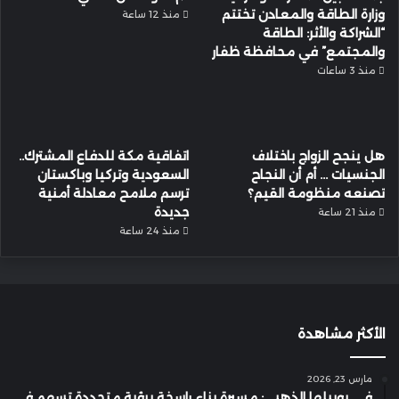
وزارة الطاقة والمعادن تختتم
منذ 12 ساعة
“الشراكة والأثر: الطاقة
والمجتمع” في محافظة ظفار
منذ 3 ساعات
هل ينجح الزواج باختلاف
اتفاقية مكة للدفاع المشترك..
الجنسيات … أم أن النجاح
السعودية وتركيا وباكستان
تصنعه منظومة القيم؟
ترسم ملامح معادلة أمنية
جديدة
منذ 21 ساعة
منذ 24 ساعة
الأكثر مشاهدة
مارس 23, 2026
في يوبيلها الذهبي: مسيرة بناءٍ راسخة برؤية متجددة تسهم في