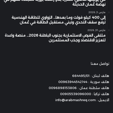
نهضة عُمان الحديثة
مارس 3, 2026
إلى 400 كيلو فولت وما بعدها… الزواوي للطاقة الهندسية
ترفع سقف التحدي وتبني مستقبل الطاقة في عُمان
مارس 31, 2026
ملتقى الفرص الاستثمارية بجنوب الباطنة 2026… منصة واعدة
لتعزيز الاقتصاد وجذب المستثمرين
تواصل معنا
هاتف لبنان : 664495/01
هاتف سورية : 00963944542144
هاتف سلطنة عمان : 0096898153806
هاتف تركيا : 00905539096000
الايميل : info@arabmashreq.com