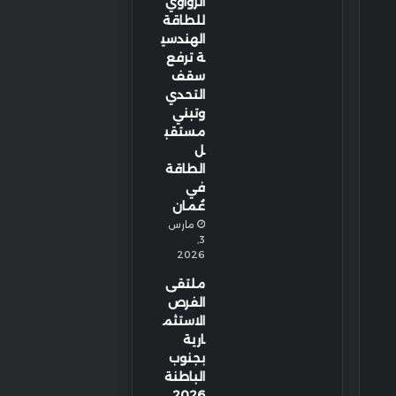
الزواوي
للطاقة
الهندسي
ة ترفع
سقف
التحدي
وتبني
مستقب
ل
الطاقة
في
عُمان
مارس
3,
2026
ملتقى
الفرص
الاستثم
ارية
بجنوب
الباطنة
2026…