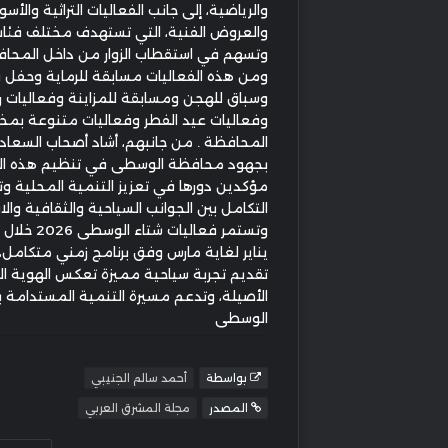
والرياضية، إلى جانب الفعاليات التراثية والأس
والعروض الفنية، التي تستهدف مختلف فئا
وتسهم في استقطاب الزوار من داخل المحاف
ومن هذه الفعاليات مسابقة للرماية وحفل 
وسباق للهجن ومسابقة للمزاينة وفعاليات 
وفعاليات عيد الفطر وفعاليات متنوعة بمخت
المحافظة . من جانبهم، أشاد أصحاب السعادة 
بجهود محافظة الوسطى في تنظيم هذه الف
مؤكدين دورها في تعزيز التنمية المحلية و
التكامل بين الجوانب السياحية والثقافية وال
وتستمر فعاليات شتا
يناير لغاية مارس وفق برنامج زمني متكامل،
تقديم تجربة سياحية مميزة تعكس الهوية الع
الأصيلة، وتدعم مسيرة التنمية المستدامة
الوسطى
بواسطة
أحمد سالم الجنيبي
المصدر
مجلة المشرق العربي