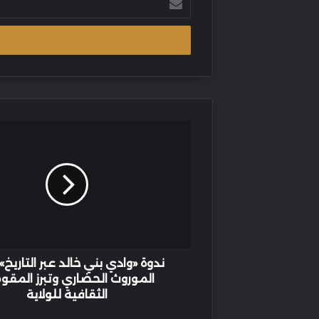
بريدك
الإلكتروني
ندوة
«وادي
بني
خالد
عبر
التاريخ»
توثّق
الموروث
الحضاري
وتبرز
ندوة «وادي بني خالد عبر التاريخ»
المقومات
الموروث الحضاري وتبرز المقو
الثقافية
الثقافية للولاية
للولاية