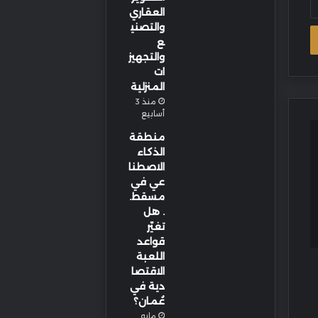
العقاري
والتصني
ع
والتجهيز
ات
المنزلية
منذ 3
أسابيع
منطقة
الذكاء
الاصطنا
عي في
مسقط.
. هل
تغيّر
قواعد
اللعبة
الاقتصا
دية في
عُمان؟
مايو