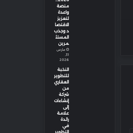
منصة
واعدة
لتعزيز
الاقتصا
د وجذب
المستث
مرين
مارس
31,
2026
النخبة
للتطوير
العقاري
من
شركة
إنشاءات
إلى
علامة
رائدة
في
التطوير