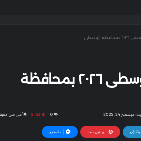
فظة الوسطى
تدشين شتاء الوسطى ٢٠٢٦ بمحافظة
 ديسمبر 24, 2025
0
5٬133
أقل من دقيق
ينكدإن
بينتيريست
ماسنجر