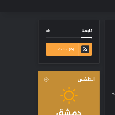
تابعنا
3M
مشترك
الطقس
ة
دمشق