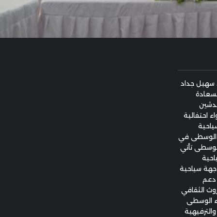
 سهيل جداد
لسعادة
تدشين
ذلك في أجواء احتفالية
ياحية
ظ الوسطى في
الوسطى تأتي
احية
جهة سياحية
 دعم
وث الثقافي
اء الوسطى
 والترفيهية