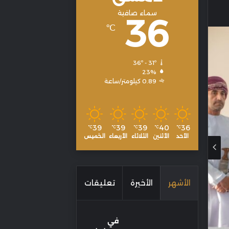
سماء صافية
36
℃
36º - 31º
23%
0.89 كيلومتر/ساعة
39
39
39
40
36
℃
℃
℃
℃
℃
الأحد
الأثنين
الثلاثاء
الأربعاء
الخميس
الأشهر
الأخيرة
تعليقات
في