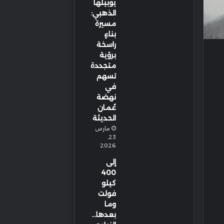
يوبيلها
الذهبي:
مسيرة
بناءٍ
راسخة
برؤية
متجددة
تسهم
في
نهضة
عُمان
الحديثة
مارس
23,
2026
إلى
400
كيلو
فولت
وما
بعدها…