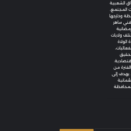
واق الشعبية
ت المجتمع،
ظة وخارجها
فني ساهر
رمضانية
لف ولايات
الولاة
عاليات،
تحقيق
اقتصادية.
ء الوسطى 2026 خلال الفترة من
 يهدف إلى
ُمانية
 بمحافظة