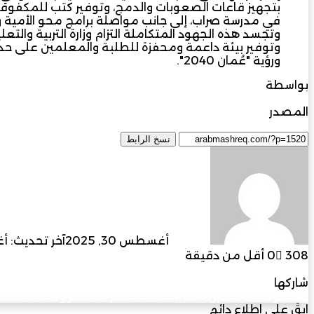
بتجهيز قاعات الصعوبات والدمج، وتوفير كتب للمكفو
في مدرسة صراب، إلى جانب مواصلة برامج محو الأمية وتع
وتجسد هذه الجهود المتكاملة التزام وزارة التربية وال
وتوفير بيئة داعمة ومحفزة للطلبة والمعلمين على حد 
ورؤية "عُمان 2040".
بواسطة
أحمد سالم الجنيبي
المصدر
مجلة المشرق العربي
نسخ الرابط
أرسل
بريدا
إلكترونيا
admin
أغسطس 30, 2025
آخر تحديث: أغسط
308
0
أقل من دقيقة
فيسبوك
‫X
لينكدإن
بينتيريست
ماسنجر
ماسنجر
واتساب
تيلقر
شاركها
فيسبوك
‫X
لينكدإن
بينتيريست
ماسنجر
ماسنجر
واتساب
تيلقر
ابقَ على اطلاع دائم