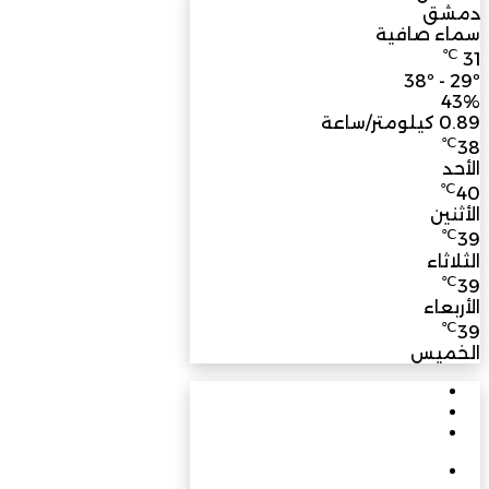
دمشق
سماء صافية
℃
31
38º - 29º
43%
0.89 كيلومتر/ساعة
℃
38
الأحد
℃
40
الأثنين
℃
39
الثلاثاء
℃
39
الأربعاء
℃
39
الخميس
الأشهر
الأخيرة
تعليقات