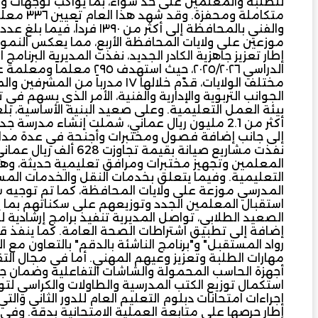
للطلبة والمعلمين على حد سواء، بما يواكب توجهات وزارة
متكاملة و
موزعين على ولايات المحافظة الأربع، مما يعكس النم
إطار تعزيز جاهزية الكادر الجديد، نفذت المديرية البرنا
الدراسي ٢٠٢٥/٢٠٢٦، حيث است
الجوانب التربوية والإدارية والفنية، الأمر الذي يسهم ف
بيئة العمل التعليمية. وعلى صعيد البنية الأساسية، بل
إلى جانب إضافة فصول ومختبرات وأجنحة في عدة مدار
نفذت مشاريع صيانة بقيم
المعلمين وتجهيز مختبرات ومرافق تعليمية حديثة، وهو
المدرسي موزعة على ولايات المحافظة، كما تم توجيه شر
استقبال المعلمين الجدد وتوزيعهم على سكناتهم بما 
الصعيد الطلابي، تواصل المديرية تنفيذ برامج إرشادية 
إضافة إلى تطبيق اشتراطات الصحة العامة. كما ينفذ 
رواد المستقبل" و"برنامج الناشئة بالدقم" بالتعاون مع
مهارات الطلبة وتعزيز وعيهم المهني. أما في مجال التق
أجهزة الحاسب المحمولة والشاشات التفاعلية وضمان جاه
استكمال توزيع الكتب المدرسية والطاولات والكراسي لتوف
إطار حرصها على متابعة العملية الامتحانية بدقة. وفي 