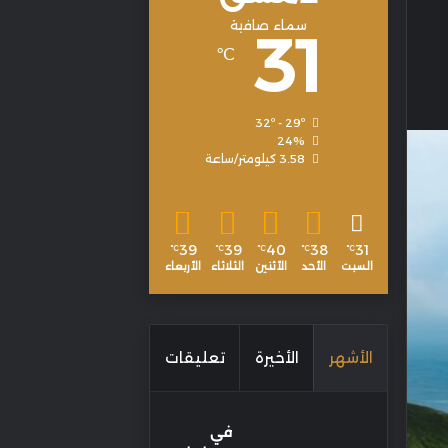
سماء صافية
31
℃
32º - 29º
24%
3.58 كيلومتر/ساعة
39
39
40
38
31
℃
℃
℃
℃
℃
السبت
الأحد
الأثنين
الثلاثاء
الأربعاء
الأشهر
الأخيرة
تعليقات
في