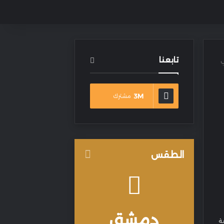
تابعنا
ي
3M
مشترك
الطقس
دمشق
ة