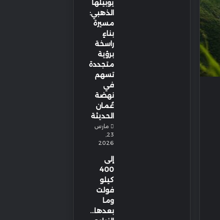
يوبيلها
الذهبي:
مسيرة
بناءٍ
راسخة
برؤية
متجددة
تسهم
في
نهضة
عُمان
الحديثة
مارس
23,
2026
إلى
400
كيلو
فولت
وما
بعدها…