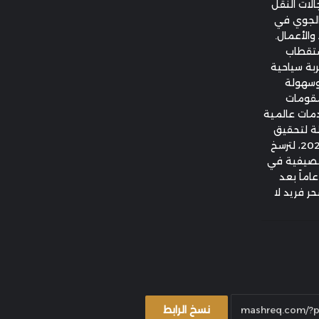
لات النقل
 الجوي في
والأعمال.
ستقطاب
بة سياحية
 وسهولة
مقومات
دمات عالمية
ظة لتحقيق
موسم سياحي ناجح واستثنائي خلال صيف 2026، لترسخ
الصيفية في
اماً بعد
 فريد لا
نسخ الرابط