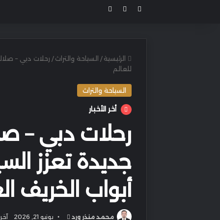
مقال عشوائي
بحث عن
الوضع المظلم
الرئيسية
/
السياحة والتراث
/
رحلات دبي – صلالة
للعالم
السياحة والتراث
أخر الأخبار
رحلات دبي – صل
جديدة تعزز السي
أبواب الخريف ال
أرسل
محمد منذر ورد
يونيو 21, 2026
آخر ت