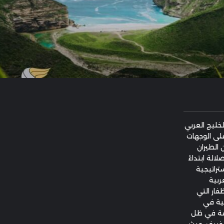
خليج العربي
على الوجهات
 الطيران
الة ابتداءً
 خطوة استراتيجية
ربية
فار التي
عية في
صة في ظل
لخريف، حيث