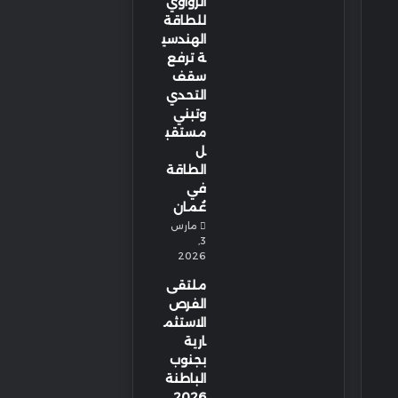
الزواوي
للطاقة
الهندسي
ة ترفع
سقف
التحدي
وتبني
مستقب
ل
الطاقة
في
عُمان
مارس
3,
2026
ملتقى
الفرص
الاستثم
ارية
بجنوب
الباطنة
2026…