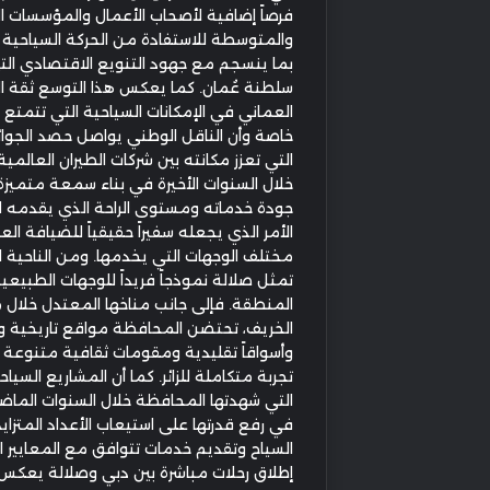
فرصاً إضافية لأصحاب الأعمال والمؤسسات ا
والمتوسطة للاستفادة من الحركة السياحية ا
بما ينسجم مع جهود التنويع الاقتصادي الت
سلطنة عُمان. كما يعكس هذا التوسع ثقة ال
العماني في الإمكانات السياحية التي تتمتع 
خاصة وأن الناقل الوطني يواصل حصد الجوائز
التي تعزز مكانته بين شركات الطيران العالمي
خلال السنوات الأخيرة في بناء سمعة متميز
جودة خدماته ومستوى الراحة الذي يقدمه ل
الأمر الذي يجعله سفيراً حقيقياً للضيافة ال
مختلف الوجهات التي يخدمها. ومن الناحية ا
تمثل صلالة نموذجاً فريداً للوجهات الطبيع
المنطقة. فإلى جانب مناخها المعتدل خلال
الخريف، تحتضن المحافظة مواقع تاريخية و
وأسواقاً تقليدية ومقومات ثقافية متنوعة
تجربة متكاملة للزائر. كما أن المشاريع السياح
التي شهدتها المحافظة خلال السنوات الما
في رفع قدرتها على استيعاب الأعداد المتزا
السياح وتقديم خدمات تتوافق مع المعايير ال
إطلاق رحلات مباشرة بين دبي وصلالة يعك