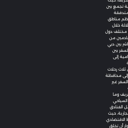
ة تجمع بين
لمتدفقة
عظم مناطق
الة خلال
 مختلف دول
قادمين من
اشر بين دبي
لسفر بين
امية إلى
ثلاث رحلات
إلى محافظة
السفر غير
ريف وما
 السياحي
 الفنادق
جارية، حيث
ط الاقتصادي
ر أن تخلق