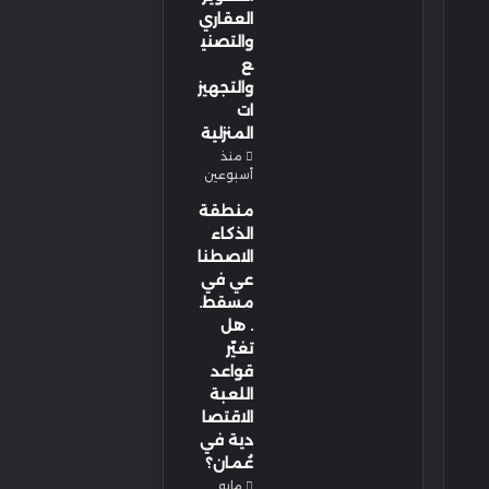
العقاري
والتصني
ع
والتجهيز
ات
المنزلية
منذ
أسبوعين
منطقة
الذكاء
الاصطنا
عي في
مسقط.
. هل
تغيّر
قواعد
اللعبة
الاقتصا
دية في
عُمان؟
مايو