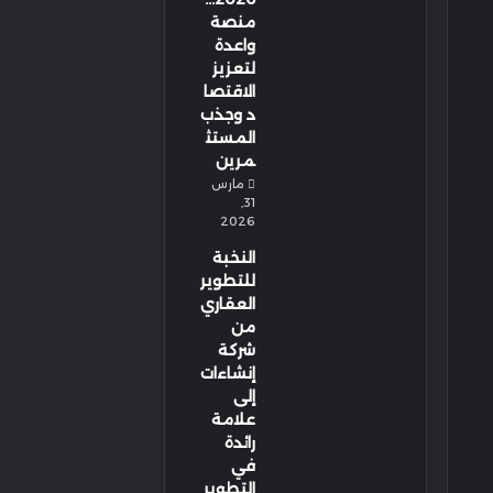
منصة
واعدة
لتعزيز
الاقتصا
د وجذب
المستث
مرين
مارس
31,
2026
النخبة
للتطوير
العقاري
من
شركة
إنشاءات
إلى
علامة
رائدة
في
التطوير