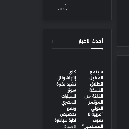
2,
2026
أحدث الأخبار
سبتمبر
كاي
المقبل
إنترناشونال
انطلاق
تشيد بقوة
النسخة
سوق
الثالثة من
السيارات
المؤتمر
المصري
الدولي
وتقرر
“عربية لا
تخصيص
تعرف
ادارة مباشرة
المستحيل”
منذ 5