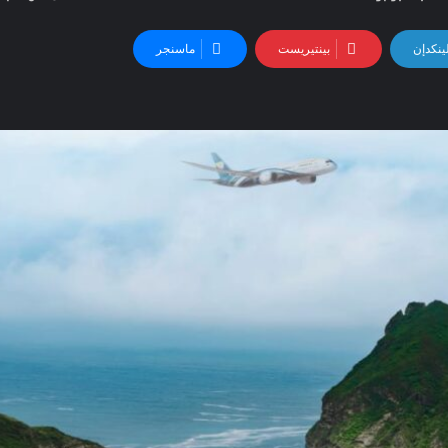
ينكدإن
بينتيريست
ماسنجر