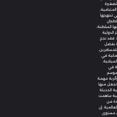
لصغيرة
لمتنامية،
ي تنتهجها
طيران
بها السلطنة،
 الدولية
ة. فقد نجح
ة بفضل
لمسافرين،
عمانية في
لسياحية،
ية في
 موسم
أثرية مهمة
 تجعل منها
ية الحديثة
ضية ساهمت
يدة من
عالمية. إن
س مستوى