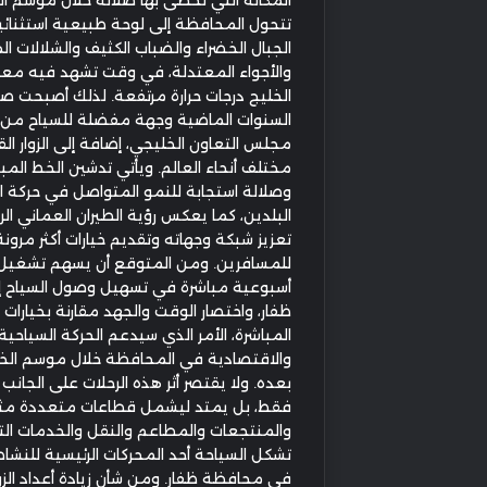
تتحول المحافظة إلى لوحة طبيعية استثنائي
الجبال الخضراء والضباب الكثيف والشلالات ا
والأجواء المعتدلة، في وقت تشهد فيه م
الخليج درجات حرارة مرتفعة. لذلك أصبحت صل
السنوات الماضية وجهة مفضلة للسياح من
مجلس التعاون الخليجي، إضافة إلى الزوار ال
مختلف أنحاء العالم. ويأتي تدشين الخط المب
وصلالة استجابة للنمو المتواصل في حركة ا
البلدين، كما يعكس رؤية الطيران العماني الر
تعزيز شبكة وجهاته وتقديم خيارات أكثر مرونة
للمسافرين. ومن المتوقع أن يسهم تشغيل 
أسبوعية مباشرة في تسهيل وصول السياح 
ظفار، واختصار الوقت والجهد مقارنة بخيارات 
المباشرة، الأمر الذي سيدعم الحركة السياحية
والاقتصادية في المحافظة خلال موسم الخ
بعده. ولا يقتصر أثر هذه الرحلات على الجانب
فقط، بل يمتد ليشمل قطاعات متعددة مثل
والمنتجعات والمطاعم والنقل والخدمات الت
تشكل السياحة أحد المحركات الرئيسية للنشا
في محافظة ظفار. ومن شأن زيادة أعداد الزوا