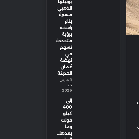
يوبيلها
الذهبي:
مسيرة
بناءٍ
راسخة
برؤية
متجددة
تسهم
في
نهضة
عُمان
الحديثة
مارس
23,
2026
إلى
400
كيلو
فولت
وما
بعدها…