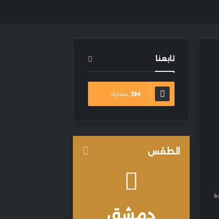
تابعنا
3M
مشترك
الطقس
ة
دمشق