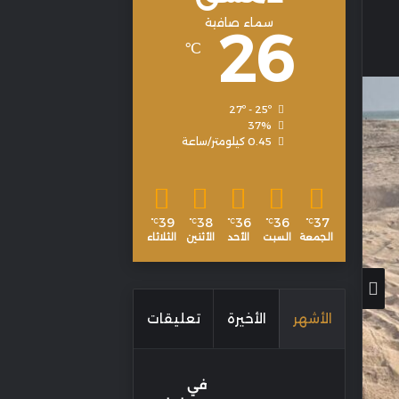
سماء صافية
26
℃
27º - 25º
37%
0.45 كيلومتر/ساعة
39
38
36
36
37
℃
℃
℃
℃
℃
الجمعة
السبت
الأحد
الأثنين
الثلاثاء
الأشهر
الأخيرة
تعليقات
في