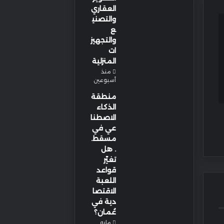
العقاري
والتصني
ع
والتجهيز
ات
المنزلية
منذ
أسبوعين
منطقة
الذكاء
الاصطنا
عي في
مسقط.
. هل
تغيّر
قواعد
اللعبة
الاقتصا
دية في
عُمان؟
مايو