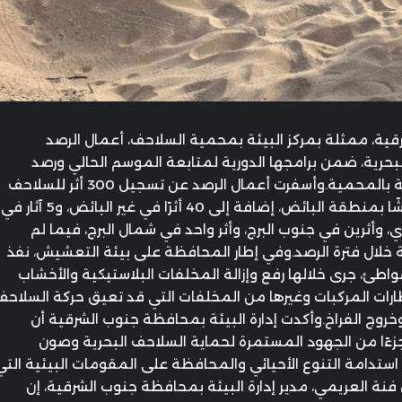
قية، ممثلة بمركز البيئة بمحمية السلاحف، أعمال الرصد
رية، ضمن برامجها الدورية لمتابعة الموسم الحالي ورصد
مؤشرات التعشيش في المواقع الرئيسة بالمحمية.وأسفرت أعمال الرصد عن تسجيل 300 أثر للسلاحف
البحرية في منطقة رأس الحد، و280 عشًا بمنطقة البائض، إضافة إلى 40 أثرًا في غير البائض، و5 آثار في
 وأثرين في جنوب البرج، وأثر واحد في شمال البرج، فيما لم
 خلال فترة الرصد.وفي إطار المحافظة على بيئة التعشيش، نفذ
ئ، جرى خلالها رفع وإزالة المخلفات البلاستيكية والأخشاب
رات المركبات وغيرها من المخلفات التي قد تعيق حركة السلاحف
خروج الفراخ.وأكدت إدارة البيئة بمحافظة جنوب الشرقية أن
جزءًا من الجهود المستمرة لحماية السلاحف البحرية وصون
استدامة التنوع الأحيائي والمحافظة على المقومات البيئية التي
ل فنة العريمي، مدير إدارة البيئة بمحافظة جنوب الشرقية، إن