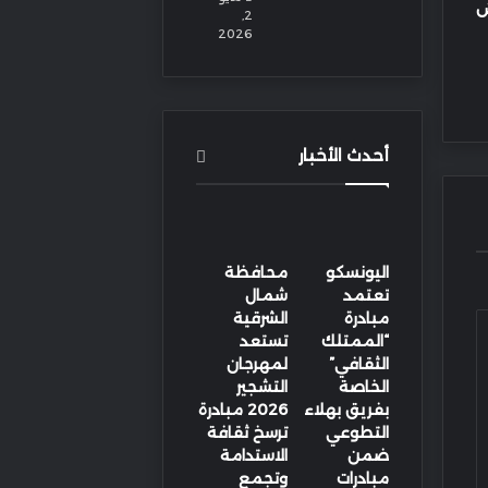
ش
2,
2026
أحدث الأخبار
اليونسكو
محافظة
تعتمد
شمال
مبادرة
الشرقية
“الممتلك
تستعد
الثقافي”
لمهرجان
الخاصة
التشجير
بفريق بهلاء
2026 مبادرة
التطوعي
ترسخ ثقافة
ضمن
الاستدامة
مبادرات
وتجمع