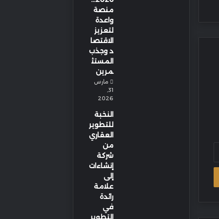
منصة
واعدة
لتعزيز
الاقتصا
د وجذب
المستث
مرين
مارس
31,
2026
النخبة
للتطوير
العقاري
من
شركة
إنشاءات
إلى
علامة
رائدة
في
التطوير