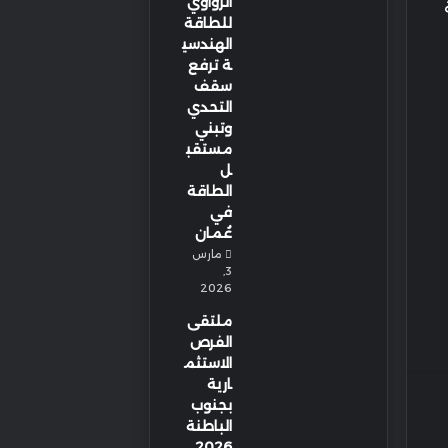
الزواوي
للطاقة
الهندسي
ة ترفع
سقف
التحدي
وتبني
مستقب
ل
الطاقة
في
عُمان
مارس
3,
2026
ملتقى
الفرص
الاستثم
ارية
بجنوب
الباطنة
2026…