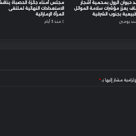
 حيوان الرول بمحمية أشجار
مجلس أمناء جائزة الحصباة يناق
اف يعزز مؤشرات سلامة الموائل
الاستعدادات النهائية لملتقى
بيعية بجنوب الشرقية
المرأة الإماراتية
نذ يومين
منذ 3 أيام
لزامية مشار إليها بـ
*