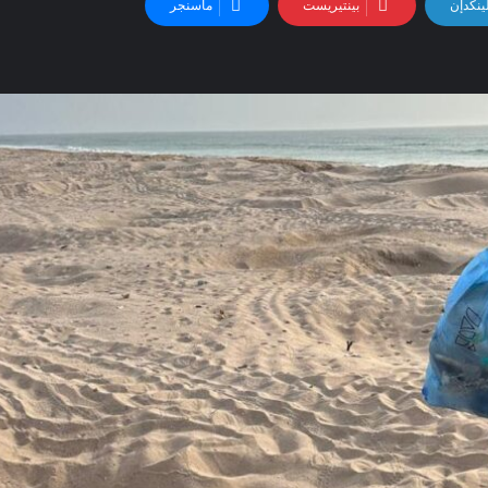
ينكدإن
بينتيريست
ماسنجر