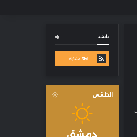
تابعنا
3M
مشترك
الطقس
ة
دمشق