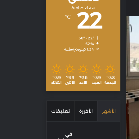
سماء صافية
22
℃
38º - 22º
62%
1.34 كيلومتر/ساعة
39
39
36
39
38
℃
℃
℃
℃
℃
الجمعة
السبت
الأحد
الأثنين
الثلاثاء
الأشهر
الأخيرة
تعليقات
في