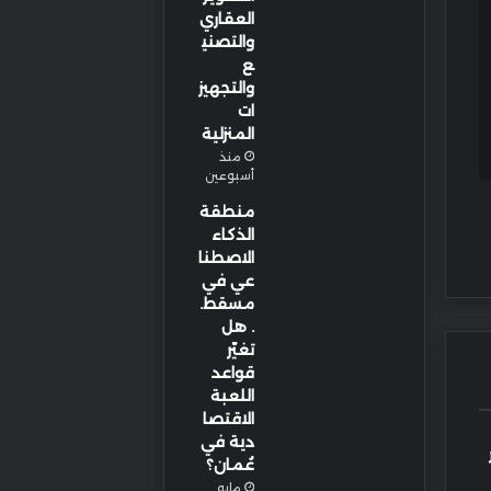
العقاري
والتصني
ع
والتجهيز
ات
المنزلية
منذ
أسبوعين
منطقة
الذكاء
الاصطنا
عي في
مسقط.
. هل
تغيّر
قواعد
اللعبة
الاقتصا
دية في
عُمان؟
مايو