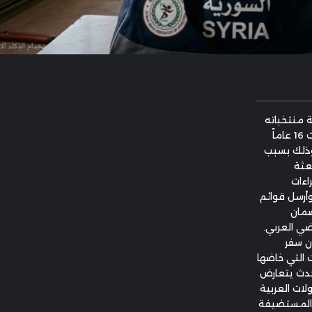
 منتخباته
في البطولتين العربيتين للفئات العمرية تحت 16 عاماً
، وذلك بسبب
عثة
اءات
أرسل قوائم
ضمان
ضي العربي.
ن سفر
 التي خاضها
 حدث يتعارض
لات العربية
ة المستضيفة