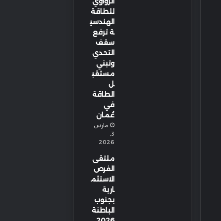
الزواوي
للطاقة
الهندسي
ة ترفع
سقف
التحدي
وتبني
مستقب
ل
الطاقة
في
عُمان
مارس
3,
2026
ملتقى
الفرص
الاستثم
ارية
بجنوب
الباطنة
2026…