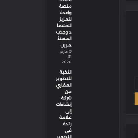
منصة
واعدة
لتعزيز
الاقتصا
د وجذب
المستث
مرين
مارس
31,
2026
النخبة
للتطوير
العقاري
من
شركة
إنشاءات
إلى
علامة
رائدة
في
التطوير