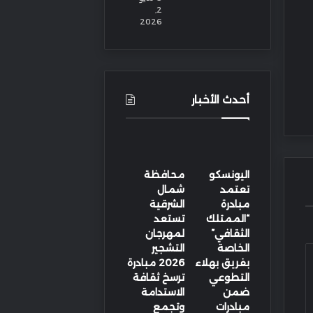
2,
2026
أحدث الأخبار
اليونسكو
محافظة
تعتمد
شمال
مبادرة
الشرقية
“الممتلك
تستعد
الثقافي”
لمهرجان
الخاصة
التشجير
بفريق بهلاء
2026 مبادرة
التطوعي
ترسخ ثقافة
ضمن
الاستدامة
مبادرات
وتجمع