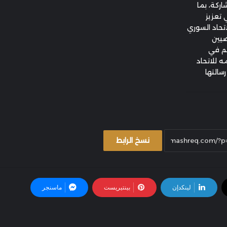
اركة، بما
تعزيز
اتحاد السوري
ضيين
هم في
ه للاتحاد
سالتها
نسخ الرابط
لينكدإن
بينتيريست
ماسنجر