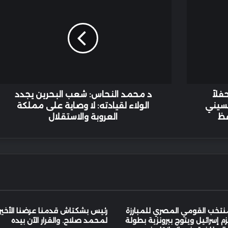
محمد
النحاس:
شعب
البحرين
يجدد
الولاء
لقيادته:
لا
وصاية
لاً
د محمد النحاس: شعب البحرين يجدد
على
حسيني
الولاء لقيادته: لا وصاية على مملكة
مملكة
فظ
العروبة والاستقلال
العروبة
والاستقلال
نتخب القومي المصري للمبارزة
رئيس بشكتاش قدمنا عرضنا الأخير
م إسرائيل ويتوج ببرونزية بطولة
لمحمد صلاح. والقرار الآن بيده