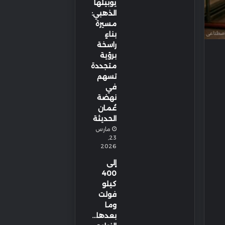
يوبيلها
الذهبي:
مسيرة
بناءٍ
راسخة
برؤية
متجددة
تسهم
في
نهضة
عُمان
الحديثة
مارس
23,
2026
إلى
400
كيلو
فولت
وما
بعدها…