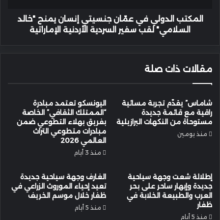
السلامي"
لقب
المكتب الدولي في عمّان جنسيتي إنسان يمنح "خالد
سفير
السلامي" لقب سفير السردية الأردنية الإماراتية
السردية
الأردنية
الإماراتية
مقالات ذات صلة
شاماس” يقدّم تجربة مسائية
اليونسكو تعتمد مبادرة
راقية مع قائمة جديدة
“الممتلك الثقافي” الخاصة
مستوحاة من النكهات البرازيلية
بفريق بهلاء التطوعي ضمن
مبادرات متطوعي التراث
منذ يومين
العالمي 2026
منذ 3 أيام
إطلالة شعت وجهة سياحية
الغارف وجهة سياحية جديدة
جديدة وإبهار ساحر على بحر
تعيد إحياء الموروث الزراعي في
العرب والطبيعة الخلابة في
ظفار خلال موسم الخريف
ظفار
منذ 5 أيام
منذ 5 أيام