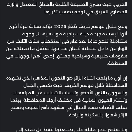
العربي، حيث تمتزج الطبيعة الخلابة بالمناخ المعتدل والإرث
الحضاري العريق في لوحة يصعب تكرارها.
ومع حلول موسم خريف ظفار 2026، تؤكد صلالة مرة أخرى
أنها ليست مجرد مدينة سياحية موسمية، بل وجهة
متكاملة تنجح عامًا بعد عام في استقطاب مئات الآلاف من
الزوار من داخل سلطنة عُمان وخارجها، بفضل ما تمتلكه من
مقومات طبيعية وسياحية جعلتها إحدى أهم الوجهات في
المنطقة.
إن أول ما يلفت انتباه الزائر هو التحول المذهل الذي تشهده
المحافظة خلال موسم الخريف، حيث تكتسي الجبال
والسهول باللون الأخضر، وتنساب الشلالات من المرتفعات،
وتنتشر العيون المائية في مختلف أرجاء المحافظة، بينما
يغلف الضباب قمم الجبال في مشهد يأسر القلوب ويمنح
الزائر شعورًا بالسكينة والراحة.
ولا يقتصر سحر صلالة على طبيعتها فقط، بل يمتد إلى