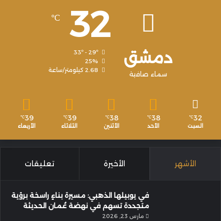
32
℃
دمشق
33º - 29º
25%
2.68 كيلومتر/ساعة
سماء صافية
39
39
38
38
32
℃
℃
℃
℃
℃
السبت
الأحد
الأثنين
الثلاثاء
الأربعاء
الأشهر
الأخيرة
تعليقات
في يوبيلها الذهبي: مسيرة بناءٍ راسخة برؤية
متجددة تسهم في نهضة عُمان الحديثة
مارس 23, 2026