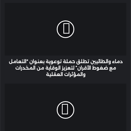
دماء
والطائيين
تطلق
حملة
توعوية
بعنوان
“التعامل
مع
ضغوط
الأقران”
دماء والطائيين تطلق حملة توعوية بعنوان “التعامل
لتعزيز
مع ضغوط الأقران” لتعزيز الوقاية من المخدرات
الوقاية
والمؤثرات العقلية
من
المخدرات
المكتب
والمؤثرات
الدولي
العقلية
في
عمّان
جنسيتي
إنسان
يمنح
"خالد