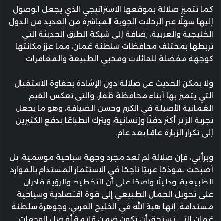
كما تتميز صلالة بموقعها الاستراتيجي الذي يجعل الوصول
إليها سهلًا عبر الرحلات الجوية المباشرة من العديد من الدول
الخليجية والعربية، إضافة إلى شبكة الطرق الحديثة التي
تربطها بمختلف محافظات سلطنة عُمان، مما عزز مكانتها
كوجهة مفضلة للعائلات ومحبي الطبيعة والمغامرات.
ولا يمكن الحديث عن صلالة دون الإشادة بحفاوة الاستقبال
التي يتميز بها أبناء محافظة ظفار، والتي تعكس القيم
العُمانية الأصيلة في الكرم وحسن الضيافة، وهو ما يجعل
تجربة الزائر أكثر دفئًا وإنسانية، ويترك انطباعًا يدفع الكثيرين
إلى تكرار الزيارة عامًا بعد عام.
وبرأيي، فإن صلالة لم تعد مجرد وجهة سياحية موسمية، بل
أصبحت نموذجًا عربيًا ناجحًا في الاستثمار المستدام بالموارد
الطبيعية، ودليلًا واضحًا على أن التخطيط والرؤية قادران
على تحويل الجمال الطبيعي إلى قوة اقتصادية وسياحية
مستدامة. إنها هبة الله في الخليج العربي، وجوهرة سلطنة
عُمان التي تستحق أن تكون ضمن قائمة أفضل الوجهات