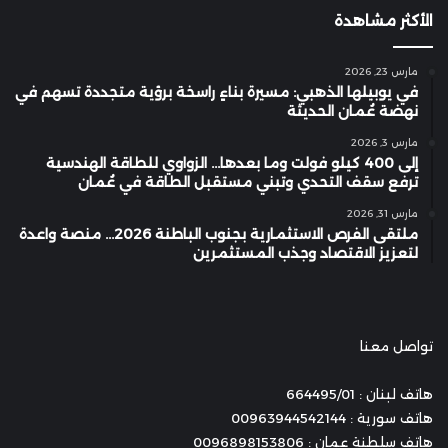
الأكثر مشاهدة
مارس 23, 2026
في يوبيلها الذهبي: مسيرة بناءٍ راسخة برؤية متجددة تسهم في
نهضة عُمان الحديثة
مارس 3, 2026
إلى 400 كيلو فولت وما بعدها… الزواوي للطاقة الهندسية
ترفع سقف التحدي وتبني مستقبل الطاقة في عُمان
مارس 31, 2026
ملتقى الفرص الاستثمارية بجنوب الباطنة 2026… منصة واعدة
لتعزيز الاقتصاد وجذب المستثمرين
تواصل معنا
هاتف لبنان : 664495/01
هاتف سورية : 00963944542144
هاتف سلطنة عمان : 0096898153806