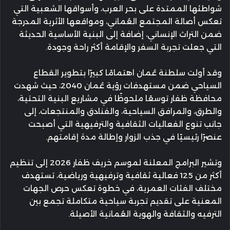
شواطئها الممتدة على بحر العرب، وأسواقها الشعبية التي
تعكس أصالة المجتمع العُماني، ومواقعها الأثرية المدرجة
ضمن التراث الإنساني، إضافة إلى البنية الأساسية الحديثة
التي جعلت تجربة السفر والإقامة أكثر راحة وجودة.
وقد أولت سلطنة عُمان اهتمامًا كبيرًا بتطوير القطاع
السياحي ضمن مستهدفات رؤية عُمان 2040، حيث شهدت
محافظة ظفار توسعًا ملحوظًا في مشاريع البنية التحتية،
والطرق، والمرافق السياحية، والفنادق والمنتجعات، إلى
جانب تنوع الفعاليات الثقافية والترفيهية التي أصبحت
عنصرًا رئيسيًا في جذب الزوار وإطالة مدة إقامتهم.
وتشير البرامج المعلنة لموسم خريف ظفار 2026 إلى تنظيم
أكثر من 125 فعالية ثقافية وترفيهية ورياضية، تستهدف
مختلف الفئات العمرية، في خطوة تعكس حرص الجهات
المعنية على تقديم تجربة سياحية متكاملة تجمع بين
الترفيه والثقافة والهوية العُمانية الأصيلة.