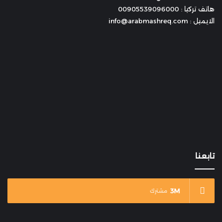
هاتف تركيا : 00905539096000
الايميل : info@arabmashreq.com
تابعنا
3M
مشترك