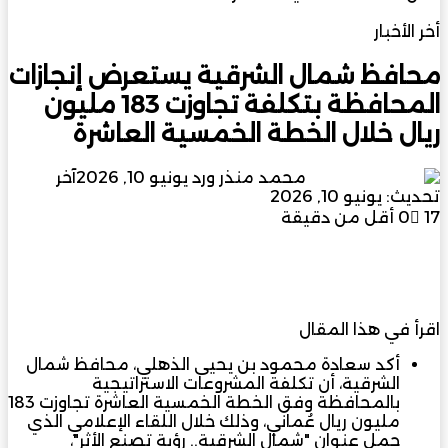
الاقتصاد والاستثمار
أخر الأخبار
محافظ شمال الشرقية يستعرض إنجازات
المحافظة بتكلفة تجاوزت 183 مليون
ريال خلال الخطة الخمسية العاشرة
أرسل
محمد منذر ورد
يونيو 10, 2026
آخر
بريدا
تحديث: يونيو 10, 2026
إلكترونيا
17
0
أقل من دقيقة
اقرأ في هذا المقال
أكد سعادة محمود بن يحيى الذهلي، محافظ شمال
الشرقية، أن تكلفة المشروعات الاستراتيجية
بالمحافظة وفق الخطة الخمسية العاشرة تجاوزت 183
مليون ريال عُماني، وذلك خلال اللقاء الإعلامي الذي
حمل عنوان "شمال الشرقية.. رؤية تصنع الأثر"،