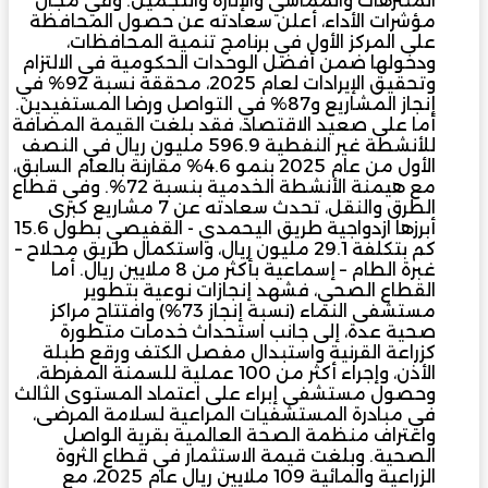
المنتزهات والمماشي والإنارة والتجميل. وفي مجال
مؤشرات الأداء، أعلن سعادته عن حصول المحافظة
على المركز الأول في برنامج تنمية المحافظات،
ودخولها ضمن أفضل الوحدات الحكومية في الالتزام
وتحقيق الإيرادات لعام 2025، محققة نسبة 92% في
إنجاز المشاريع و87% في التواصل ورضا المستفيدين.
أما على صعيد الاقتصاد، فقد بلغت القيمة المضافة
للأنشطة غير النفطية 596.9 مليون ريال في النصف
الأول من عام 2025 بنمو 4.6% مقارنة بالعام السابق،
مع هيمنة الأنشطة الخدمية بنسبة 72%. وفي قطاع
الطرق والنقل، تحدث سعادته عن 7 مشاريع كبرى
أبرزها ازدواجية طريق اليحمدي - القفيصي بطول 15.6
كم بتكلفة 29.1 مليون ريال، واستكمال طريق محلاح –
غبرة الطام – إسماعية بأكثر من 8 ملايين ريال. أما
القطاع الصحي، فشهد إنجازات نوعية بتطوير
مستشفى النماء (نسبة إنجاز 73%) وافتتاح مراكز
صحية عدة، إلى جانب استحداث خدمات متطورة
كزراعة القرنية واستبدال مفصل الكتف ورقع طبلة
الأذن، وإجراء أكثر من 100 عملية للسمنة المفرطة،
وحصول مستشفى إبراء على اعتماد المستوى الثالث
في مبادرة المستشفيات المراعية لسلامة المرضى،
واعتراف منظمة الصحة العالمية بقرية الواصل
الصحية. وبلغت قيمة الاستثمار في قطاع الثروة
الزراعية والمائية 109 ملايين ريال عام 2025، مع