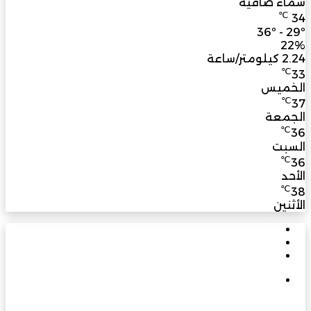
سماء صافية
℃
34
36º - 29º
22%
2.24 كيلومتر/ساعة
℃
33
الخميس
℃
37
الجمعة
℃
36
السبت
℃
36
الأحد
℃
38
الأثنين
الأشهر
الأخيرة
تعليقات
في يوبيلها الذهبي: مسيرة بناءٍ راسخة برؤية متجددة
تسهم في نهضة عُمان الحديثة