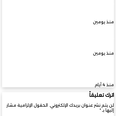
تحت رعاية صاحب السمو محافظ ظفار وبشراكة
استراتيجية مع وزارة الطاقة والمعادن
منذ يومين
علامة CHERY تقدم دليلاً للقيادة خلال فصل
الصيف
منذ يومين
اطلاق “vivo” رسميًا سلسلة X300 في مصر وتُوسع
منظومتها الذكية مع Watch GT 2 وBuds Pro
منذ 4 أيام
اترك تعليقاً
لن يتم نشر عنوان بريدك الإلكتروني.
الحقول الإلزامية مشار
إليها بـ
*