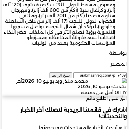
ومعرض مسقط الدولي للكتاب كضيف شرف (120 ألف
زائر)، وكرنفال بدية (أكثر من 600 ألف زائر)، ومهرجان
سناو مقصدنا (أكثر من 700 ألف زائر)، وملتقى
الخضراء الدولي للنحت (17 ألف زائر من داخل السلطنة
وخارجها)، ليؤكد أن شمال الشرقية تواصل مسيرتها
التنموية برؤية تصنع الأثر في كل الملفات. حضر اللقاء
أصحاب السعادة ولاة المحافظة ومسؤولو
المؤسسات الحكومية بعدد من الولايات.
بواسطة
محمد منذر ورد
المصدر
مجلة المشرق العربي
نسخ الرابط
أرسل
محمد منذر ورد
يونيو 10, 2026
آخر
بريدا
تحديث: يونيو 10, 2026
إلكترونيا
17
0
أقل من دقيقة
ابقَ على اطلاع دائم
اشترك في قائمتنا البريدية لتصلك آخر الأخبار
والتحديثات!
تابع أحدث الأخبار والمستجدات فور حدوثها.