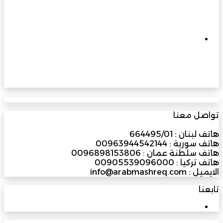
للطاقة الهندسية ترفع سقف التحدي وتبني
مستقبل الطاقة في عُمان
مارس 31, 2026
ملتقى الفرص الاستثمارية بجنوب الباطنة
2026… منصة واعدة لتعزيز الاقتصاد وجذب
المستثمرين
تواصل معنا
هاتف لبنان : 664495/01
هاتف سورية : 00963944542144
هاتف سلطنة عمان : 0096898153806
هاتف تركيا : 00905539096000
الايميل : info@arabmashreq.com
تابعنا
3M
مشترك