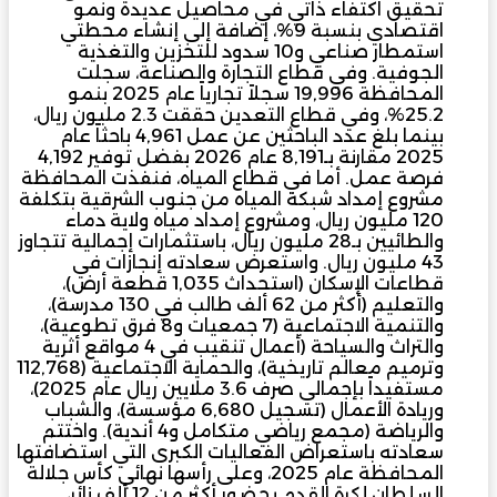
تحقيق اكتفاء ذاتي في محاصيل عديدة ونمو
اقتصادي بنسبة 9%، إضافة إلى إنشاء محطتي
استمطار صناعي و10 سدود للتخزين والتغذية
الجوفية. وفي قطاع التجارة والصناعة، سجلت
المحافظة 19,996 سجلاً تجارياً عام 2025 بنمو
25.2%، وفي قطاع التعدين حققت 2.3 مليون ريال،
بينما بلغ عدد الباحثين عن عمل 4,961 باحثاً عام
2025 مقارنة بـ8,191 عام 2026 بفضل توفير 4,192
فرصة عمل. أما في قطاع المياه، فنفذت المحافظة
مشروع إمداد شبكة المياه من جنوب الشرقية بتكلفة
120 مليون ريال، ومشروع إمداد مياه ولاية دماء
والطائيين بـ28 مليون ريال، باستثمارات إجمالية تتجاوز
43 مليون ريال. واستعرض سعادته إنجازات في
قطاعات الإسكان (استحداث 1,035 قطعة أرض)،
والتعليم (أكثر من 62 ألف طالب في 130 مدرسة)،
والتنمية الاجتماعية (7 جمعيات و8 فرق تطوعية)،
والتراث والسياحة (أعمال تنقيب في 4 مواقع أثرية
وترميم معالم تاريخية)، والحماية الاجتماعية (112,768
مستفيداً بإجمالي صرف 3.6 ملايين ريال عام 2025)،
وريادة الأعمال (تسجيل 6,680 مؤسسة)، والشباب
والرياضة (مجمع رياضي متكامل و4 أندية). واختتم
سعادته باستعراض الفعاليات الكبرى التي استضافتها
المحافظة عام 2025، وعلى رأسها نهائي كأس جلالة
السلطان لكرة القدم بحضور أكثر من 12 ألف زائر،