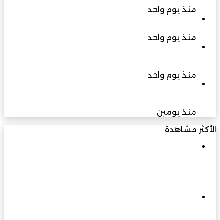
لغرس المستقبل
منذ يوم واحد
حين يصبح الاختيار عبئًا
منذ يوم واحد
رصد حيوان الرول بمحمية أشجار الغاف يعزز مؤشرات
سلامة الموائل الطبيعية بجنوب الشرقية
منذ يوم واحد
فريق حلم المصري يتوج ببطولة العالم لكرة القدم
الدامجة في الولايات المتحدة الأمريكية
منذ يومين
الأكثر مشاهدة
مارس 23, 2026
في يوبيلها الذهبي: مسيرة بناءٍ راسخة برؤية
متجددة تسهم في نهضة عُمان الحديثة
مارس 3, 2026
إلى 400 كيلو فولت وما بعدها… الزواوي