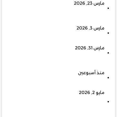
مارس 23, 2026
إلى 400 كيلو فولت وما بعدها… الزواوي للطاقة
الهندسية ترفع سقف التحدي وتبني مستقبل الطاقة
في عُمان
مارس 3, 2026
ملتقى الفرص الاستثمارية بجنوب الباطنة 2026…
منصة واعدة لتعزيز الاقتصاد وجذب المستثمرين
مارس 31, 2026
النخبة للتطوير العقاري من شركة إنشاءات إلى علامة
رائدة في التطوير العقاري والتصنيع والتجهيزات
المنزلية
منذ أسبوعين
منطقة الذكاء الاصطناعي في مسقط.. هل تغيّر
قواعد اللعبة الاقتصادية في عُمان؟
مايو 2, 2026
اليونسكو تعتمد مبادرة “الممتلك الثقافي” الخاصة
بفريق بهلاء التطوعي ضمن مبادرات متطوعي التراث
العالمي 2026