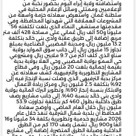
واستضافته ولاية إبراء اليوم بحضور نخبة من
الإعلاميين وممثلي وسائل الإعلام المحلية في
سلطنة عُمان. واستعرض سعادته حزمة واسعة من
المشروعات العملاقة التي شهدتها المحافظة، وفي
مقدمتها مستشفى النماء الذي بلغت تكلفته 56
مليونًا و50 ألف ريال عُماني على مساحة 428 ألف متر
مربع، إضافة إلى طريق عقبة وادي بني خالد بتكلفة
13.2 مليون ريال، ومدينة المضيبي الصناعية بمبلغ
تجاوز 15 مليون ريال، إلى جانب سوق الموارد بولاية
سناو الذي كلف أكثر من 9.7 ملايين ريال، ومشروعي
حي السمو بولاية المضيبي وحي العلا بولاية بدية
بقيمة إجمالية بلغت 20 مليون ريال. وفي قطاع
المشاريع التطويرية والترفيهية، كشف سعادته عن
مركز بدية الترفيهي الذي وصلت نسبة الإنجاز فيه إلى
92% بتكلفة 2.5 مليون ريال، ومركز ريادة الأعمال
والابتكار بنسبة إنجاز 90%، وتطوير البرك المائية بولاية
وادي بني خالد بنسبة 40%، إلى جانب مشاريع رصف
طرق داخلية بطول 460 كم بتكلفة تجاوزت 53.9
مليون ريال خلال العام الماضي. وأوضح سعادة
المحافظ أن بلدية شمال الشرقية تنفذ خلال عام
2026 مشاريع خدمية وتطويرية بكلفة 34 مليونًا و16
ألفًا و900 ريال، تشمل رصف 170 كم من الطرق
الداخلية وصيانة الطرق المتضررة، إضافة إلى مشاريع