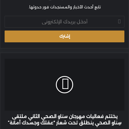
تابع أحدث الأخبار والمستجدات فور حدوثها.
أدخل
بريدك
الإلكتروني
يختتم
فعاليات
مهرجان
سناو
الصحي
الثاني
ملتقى
سِناو
الصحي
ينطلق
يختتم فعاليات مهرجان سناو الصحي الثاني ملتقى
تحت
سِناو الصحي ينطلق تحت شعار “عقلك وجسدك أمانة”
شعار