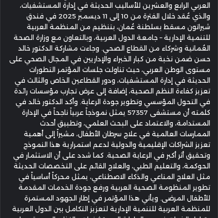
العربي الرابع والعشرين للأساليب الحديثة في إدارة المستشفيات،
والذي عُقد خلال الفترة من 10 إلى 11 ديسمبر 2025 في فندق
شيراتون مسقط بسلطنة عُمان، بتنظيم من المنظمة العربية
للتنمية الإدارية – جامعة الدول العربية، وبالتعاون مع وزارة الصحة
العُمانية وشركاء من القطاع الصحي. وجاءت مشاركة الدكتور خالد
حسن ضمن نخبة من كبار الخبراء والإداريين في المجال الصحي على
مستوى الوطن العربي، حيث تناولت جلسات المؤتمر التطورات
الحديثة في إدارة المستشفيات، ودور القطاعين الخاص والثالث في
تعزيز كفاءة النظم الصحية، إضافة إلى عرض تجارب مؤسسات رائدة
في التحول المؤسسي وتطوير جودة الرعاية. وأكد الدكتور خالد في
كلمته أن مستشفى 57357 يمثل نموذجاً عربياً ناجحاً في الإدارة
المستدامة، والاعتماد على البحث العلمي، وتطبيق أحدث
الممارسات العالمية في علاج سرطان الأطفال، مشيراً إلى أهمية
تعزيز الشراكات الإقليمية والدولية لدعم استمرارية هذا النموذج
وتحقيق أثر أكبر في الرعاية الصحية. كما شدد على أن الاستثمار في
الحوكمة، والتعليم الطبي، والعلاج القائم على التخصصات الحديثة
مثل العلاج المناعي والذكاء الاصطناعي، يمثل محركاً أساسياً في
تطوير المنظومة الصحية العربية ورفع جودة الخدمات المقدمة
للأطفال المرضى. ويأتي هذا المؤتمر في إطار الجهود المستمرة
للمنظمة العربية للتنمية الإدارية لتعزيز التكامل بين الدول العربية