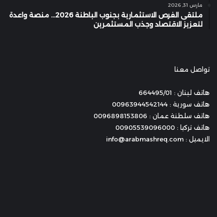
مارس 31, 2026
ملتقى الفرص الاستثمارية بجنوب الباطنة 2026… منصة واعدة
لتعزيز الاقتصاد وجذب المستثمرين
تواصل معنا
هاتف لبنان : 664495/01
هاتف سورية : 00963944542144
هاتف سلطنة عمان : 0096898153806
هاتف تركيا : 00905539096000
الايميل : info@arabmashreq.com