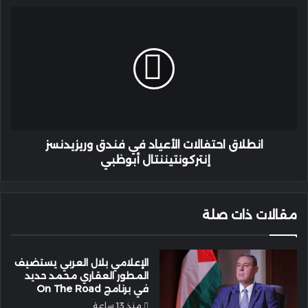
“عقلك
انطلاق
وجسدك
احتفالات
أمانة”
الأعياد
في
فندق
وريزيدنسز
إنتركونتيننتال
أبوظبي
انطلاق احتفالات الأعياد في فندق وريزيدنسز
إنتركونتيننتال أبوظبي
مقالات ذات صلة
الإعلامي بلال العربي يستضيف
المطور العقاري محمد حديد
في برنامج On The Road
منذ 13 ساعة