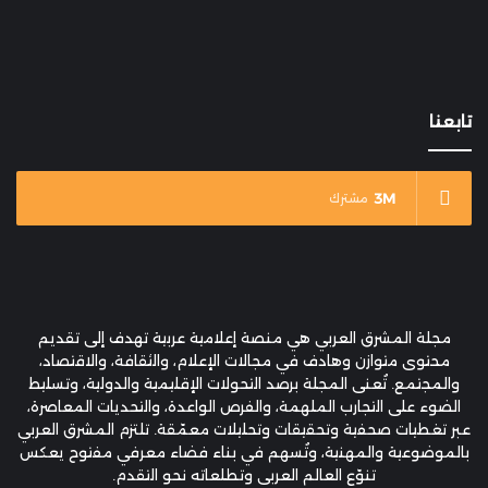
تابعنا
3M
مشترك
مجلة المشرق العربي هي منصة إعلامية عربية تهدف إلى تقديم
محتوى متوازن وهادف في مجالات الإعلام، والثقافة، والاقتصاد،
والمجتمع. تُعنى المجلة برصد التحولات الإقليمية والدولية، وتسليط
الضوء على التجارب الملهمة، والفرص الواعدة، والتحديات المعاصرة،
عبر تغطيات صحفية وتحقيقات وتحليلات معمّقة. تلتزم المشرق العربي
بالموضوعية والمهنية، وتُسهم في بناء فضاء معرفي مفتوح يعكس
تنوّع العالم العربي وتطلعاته نحو التقدم.