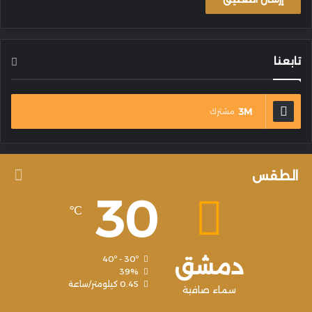
تابعنا
3M
مشترك
الطقس
30
℃
دمشق
40º - 30º
39%
0.45 كيلومتر/ساعة
سماء صافية