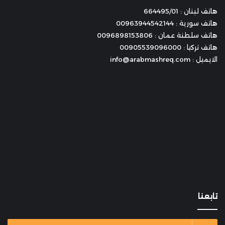
هاتف لبنان : 664495/01
هاتف سورية : 00963944542144
هاتف سلطنة عمان : 0096898153806
هاتف تركيا : 00905539096000
الايميل : info@arabmashreq.com
تابعنا