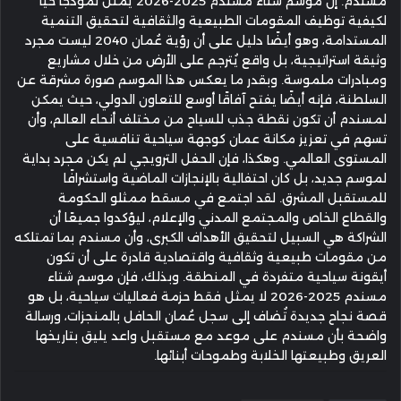
مسندم. إن موسم شتاء مسندم 2025-2026 يمثل نموذجًا حيًا
لكيفية توظيف المقومات الطبيعية والثقافية لتحقيق التنمية
المستدامة، وهو أيضًا دليل على أن رؤية عُمان 2040 ليست مجرد
وثيقة استراتيجية، بل واقع يُترجم على الأرض من خلال مشاريع
ومبادرات ملموسة. وبقدر ما يعكس هذا الموسم صورة مشرقة عن
السلطنة، فإنه أيضًا يفتح آفاقًا أوسع للتعاون الدولي، حيث يمكن
لمسندم أن تكون نقطة جذب للسياح من مختلف أنحاء العالم، وأن
تسهم في تعزيز مكانة عمان كوجهة سياحية تنافسية على
المستوى العالمي. وهكذا، فإن الحفل الترويجي لم يكن مجرد بداية
لموسم جديد، بل كان احتفالية بالإنجازات الماضية واستشرافًا
للمستقبل المشرق. لقد اجتمع في مسقط ممثلو الحكومة
والقطاع الخاص والمجتمع المدني والإعلام، ليؤكدوا جميعًا أن
الشراكة هي السبيل لتحقيق الأهداف الكبرى، وأن مسندم بما تمتلكه
من مقومات طبيعية وثقافية واقتصادية قادرة على أن تكون
أيقونة سياحية متفردة في المنطقة. وبذلك، فإن موسم شتاء
مسندم 2025-2026 لا يمثل فقط حزمة فعاليات سياحية، بل هو
قصة نجاح جديدة تُضاف إلى سجل عُمان الحافل بالمنجزات، ورسالة
واضحة بأن مسندم على موعد مع مستقبل واعد يليق بتاريخها
العريق وطبيعتها الخلابة وطموحات أبنائها.