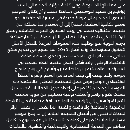
على فعالياتها المتنوعة. وفي كلمة مؤثرة، أكد معالي السيد
إبراهيم بن سعيد البوسعيدي محافظ مسندم أن إطلاق الموسم
الشتوي الجديد يمثل مرحلة جديدة في مسيرة المحافظة نحو
ترسيخ مكانتها السياحية، مشيرًا إلى أن مسندم بما تمتلكه من
طبيعة استثنائية تجمع بين روعة المضايق البحرية الشاهقة وعمق
الإرث التاريخي، تقدم تجربة لا تضاهى للزائر. وأضاف أن شعار "شراكة"
يترجم التوجه نحو توظيف هذه المقومات الفريدة بالشكل الأمثل
لتحقيق مستهدفات رؤية عُمان 2040، بما يسهم في تقديم منتج
سياحي مستدام يليق بتفرد مسندم ويحقق قيمة مضافة
للاقتصاد الوطني. وقد شكل الحفل منصة التقاء جمعت بين
المسؤولين والمستثمرين والإعلاميين، وأسهم في رسم ملامح
موسم واعد يهدف إلى جذب المزيد من السياح وتعزيز النشاط
الاقتصادي وتوفير فرص عمل للمجتمع المحلي. فالاستعدادات
للموسم الجديد لم تقتصر على إعداد جدول الفعاليات فحسب، بل
شملت تطوير برامج وأنشطة نوعية تستلهم من هوية مسندم
الأصيلة، وتسعى إلى إثراء تجربة الزوار عبر باقة متكاملة من الأنشطة
الترفيهية والثقافية والرياضية والفنية، بما يضمن أن يعيش الزائر
لحظات لا تُنسى في أحضان الطبيعة الخلابة. إن ما يميز موسم
مسندم أنه لا يقتصر على كونه حدثًا سياحيًا، بل هو مشروع متكامل
يساهم في التنمية الاقتصادية والاجتماعية والثقافية. فالعائدات