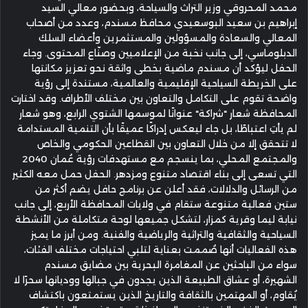
محمد المحروقي وزير التراث والسياحة، وبحضور معالي السيد
إبراهيم بن سعيد البوسعيدي محافظ مسندم، وعدد من أصحاب
المعالي والسعادة والمسؤولين والمستثمرين وأعضاء السلك
الدبلوماسي، إلى جانب نخبة من الإعلاميين وصنّاع المحتوى. وجاء
الحفل ليؤكد أن مسندم ماضية بخطى واثقة نحو تعزيز مكانتها
على الخريطة السياحية الإقليمية والعالمية، مستندة إلى رؤية
واضحة تقوم على التكامل والتعاون بين مختلف الأطراف. وقد اختارت
المحافظة شعار "شراكة" عنوانًا لموسمها الشتوي الرابع، وهو شعار
لم يأتِ اعتباطًا، بل جاء ليعكس إدراكًا عميقًا بأن التنمية المستدامة
لا تتحقق إلا من خلال التعاون بين القطاعين الحكومي والخاص
والمجتمع المحلي، بما ينسجم مع مستهدفات رؤية عُمان 2040
التي تسعى إلى بناء اقتصاد متنوع ومزدهر. الحفل حمل معه الكثير
من الرسائل والدلالات، فقد أعلن عن برنامج حافل يضم أكثر من
ستين فعالية متنوعة ستقام في ولايات المحافظة الأربع، إلى جانب
نيابة ليما وقرية كمزار، لتشكل جميعها لوحة متكاملة من الأنشطة
السياحية والثقافية والتراثية والرياضية والفنية. ومن أبرز ما يميز
هذه الفعاليات أنها صُممت بعناية لتلبي احتياجات مختلف الفئات،
سواء من الباحثين عن المغامرة البحرية بين مضايق مسندم
الشهيرة، أو عشاق الطبيعة الذين يجدون في جبالها ووديانها سحرًا لا
يُقاوم، أو المهتمين بالثقافة والتاريخ الذين يستمتعون باكتشاف