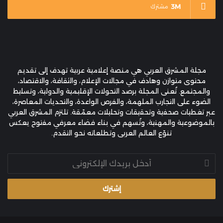
3M
مشترك
مجلة المشرق العربي هي منصة إعلامية عربية تهدف إلى تقديم
محتوى متوازن وهادف في مجالات الإعلام، والثقافة، والاقتصاد،
والمجتمع. تُعنى المجلة برصد التحولات الإقليمية والدولية، وتسليط
الضوء على التجارب الملهمة، والفرص الواعدة، والتحديات المعاصرة،
عبر تغطيات صحفية وتحقيقات وتحليلات معمّقة. تلتزم المشرق العربي
بالموضوعية والمهنية، وتُسهم في بناء فضاء معرفي مفتوح يعكس
تنوّع العالم العربي وتطلعاته نحو التقدم.
أدخل
بريدك
الإلكتروني