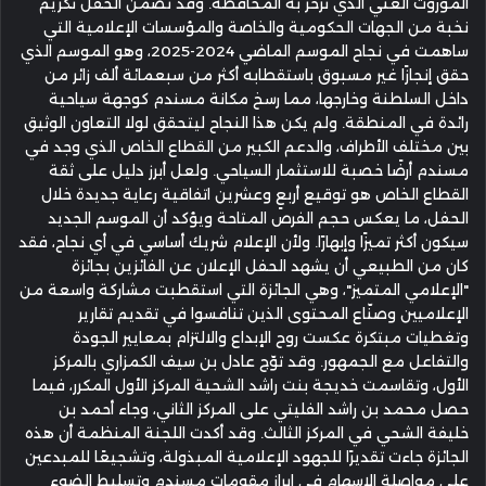
الموروث الغني الذي تزخر به المحافظة. وقد تضمن الحفل تكريم
نخبة من الجهات الحكومية والخاصة والمؤسسات الإعلامية التي
ساهمت في نجاح الموسم الماضي 2024-2025، وهو الموسم الذي
حقق إنجازًا غير مسبوق باستقطابه أكثر من سبعمائة ألف زائر من
داخل السلطنة وخارجها، مما رسخ مكانة مسندم كوجهة سياحية
رائدة في المنطقة. ولم يكن هذا النجاح ليتحقق لولا التعاون الوثيق
بين مختلف الأطراف، والدعم الكبير من القطاع الخاص الذي وجد في
مسندم أرضًا خصبة للاستثمار السياحي. ولعل أبرز دليل على ثقة
القطاع الخاص هو توقيع أربعٍ وعشرين اتفاقية رعاية جديدة خلال
الحفل، ما يعكس حجم الفرص المتاحة ويؤكد أن الموسم الجديد
سيكون أكثر تميزًا وإبهارًا. ولأن الإعلام شريك أساسي في أي نجاح، فقد
كان من الطبيعي أن يشهد الحفل الإعلان عن الفائزين بجائزة
"الإعلامي المتميز"، وهي الجائزة التي استقطبت مشاركة واسعة من
الإعلاميين وصنّاع المحتوى الذين تنافسوا في تقديم تقارير
وتغطيات مبتكرة عكست روح الإبداع والالتزام بمعايير الجودة
والتفاعل مع الجمهور. وقد توّج عادل بن سيف الكمزاري بالمركز
الأول، وتقاسمت خديجة بنت راشد الشحية المركز الأول المكرر، فيما
حصل محمد بن راشد الفليتي على المركز الثاني، وجاء أحمد بن
خليفة الشحي في المركز الثالث. وقد أكدت اللجنة المنظمة أن هذه
الجائزة جاءت تقديرًا للجهود الإعلامية المبذولة، وتشجيعًا للمبدعين
على مواصلة الإسهام في إبراز مقومات مسندم وتسليط الضوء