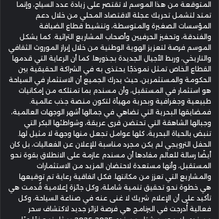
المتوقعة من هذا الموسم لا تقتصر على زيادة عدد السياح، وإنما
تمتد لتشمل تحريك عجلة الاقتصاد المحلي من خلال دعم
المؤسسات الصغيرة والمتوسطة، وتنشيط قطاع الضيافة
والفندقة، وتحفيز الحرفيين وأصحاب المشاريع التراثية. كما يشكل
الموسم فرصة لتعزيز الهوية الوطنية من خلال إبراز الموروث الثقافي
والتاريخي، وربط الأجيال الجديدة بجذورها. كما أن الرعاية التي قدمها
القطاع الخاص تمثل نموذجًا يحتذى به في الشراكة الحقيقية بين
الحكومة والمستثمرين، حيث يدرك الجميع أن الاستثمار في السياحة
هو استثمار في المستقبل، وأن مسندم بما تمتلكه من إمكانيات
طبيعية وجغرافية وبحرية مهيأة لتكون منصة جذب عالمية.
فمضايقها البحرية التي تضاهي في جمالها أشهر الوجهات العالمية،
وجبالها الشاهقة التي تحتضن قرى عريقة، وشواطئها البكر التي
تنبض بالحياة البحرية، كلها عوامل تجعل منها وجهة لا مثيل لها.
الحفل الترويجي لم يكن مجرد مناسبة للإعلان عن الفعاليات، بل كان
أيضًا رسالة للعالم مفادها أن مسندم عازمة على الانطلاق بقوة نحو
المستقبل، وأنها مستعدة لاحتضان المزيد من الاستثمارات
والمشاريع التي تعزز من مكانتها. فكل اتفاقية رعاية تم توقيعها
هي خطوة نحو تحقيق تنمية شاملة، وكل جائزة إعلامية قُدمت هي
تأكيد على أن الإعلام شريك لا غنى عنه في صناعة السياحة، وكل
فعالية أُدرجت في البرنامج هي فرصة لزائر جديد لاكتشاف سحر