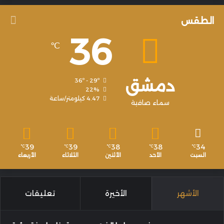
الطقس
36
℃
دمشق
36º - 29º
22%
4.47 كيلومتر/ساعة
سماء صافية
39
39
38
38
34
℃
℃
℃
℃
℃
السبت
الأحد
الأثنين
الثلاثاء
الأربعاء
الأشهر
الأخيرة
تعليقات