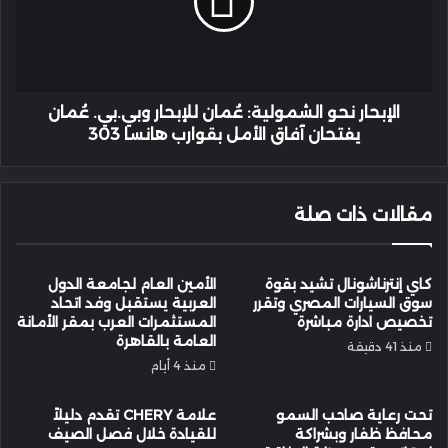
للإبحار
وبي.بي.
عُمان
يفتحان
آفاق
الأمل
الإبحار نحو الشمولية: عُمان للإبحار وبي.بي. عُمان
بقوارب
يفتحان آفاق الأمل بقوارب هانسا 303
هانسا
303
مقالات ذات صلة
كاي إنترناشونال تشيد بقوة
الأمين العام لجامعة الدول
سوق السيارات المصري وتقرر
العربية يستقبل وفد اتحاد
تخصيص ادارة مباشرة
المستثمرات العرب بمقر الأمانة
العامة بالقاهرة
منذ 41 دقيقة
منذ 4 أيام
تحت رعاية صاحب السمو
علامة CHERY تقدم دليلاً
محافظ ظفار وبشراكة
للقيادة خلال فصل الصيف