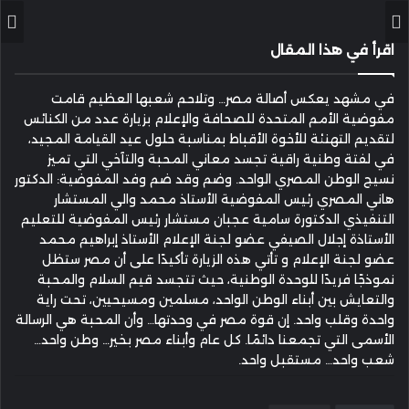
إلكترونيا
اقرأ في هذا المقال
في مشهد يعكس أصالة مصر… وتلاحم شعبها العظيم قامت
مفوضية الأمم المتحدة للصحافة والإعلام بزيارة عدد من الكنائس
لتقديم التهنئة للأخوة الأقباط بمناسبة حلول عيد القيامة المجيد،
في لفتة وطنية راقية تجسد معاني المحبة والتآخي التي تميز
نسيج الوطن المصري الواحد. وضم وقد ضم وفد المفوضية: الدكتور
هاني المصري رئيس المفوضية الأستاذ محمد والي المستشار
التنفيذي الدكتورة سامية عجبان مستشار رئيس المفوضية للتعليم
الأستاذة إجلال الصيفي عضو لجنة الإعلام الأستاذ إبراهيم محمد
عضو لجنة الإعلام و تأتي هذه الزيارة تأكيدًا على أن مصر ستظل
نموذجًا فريدًا للوحدة الوطنية، حيث تتجسد قيم السلام والمحبة
والتعايش بين أبناء الوطن الواحد، مسلمين ومسيحيين، تحت راية
واحدة وقلب واحد. إن قوة مصر في وحدتها… وأن المحبة هي الرسالة
الأسمى التي تجمعنا دائمًا. كل عام وأبناء مصر بخير… وطن واحد…
شعب واحد… مستقبل واحد.