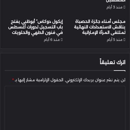
منذ 3 أيام
مجلس أمناء جائزة الحصباة
إيكول دوكاس” أبوظبي يفتح
يناقش الاستعدادات النهائية
باب التسجيل لدورات أغسطس
لملتقى المرأة الإماراتية
في فنون الطهي والحلويات
منذ 5 أيام
منذ 6 أيام
اترك تعليقاً
لن يتم نشر عنوان بريدك الإلكتروني.
الحقول الإلزامية مشار إليها بـ
*
ا
ل
ت
ع
ل