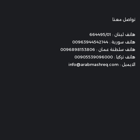
تواصل معنا
هاتف لبنان : 664495/01
هاتف سورية : 00963944542144
هاتف سلطنة عمان : 0096898153806
هاتف تركيا : 00905539096000
الايميل : info@arabmashreq.com