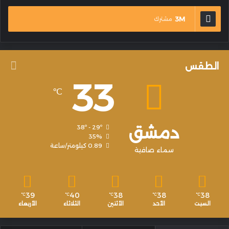
3M
مشترك
الطقس
33
℃
دمشق
38º - 29º
35%
0.89 كيلومتر/ساعة
سماء صافية
39
40
38
38
38
℃
℃
℃
℃
℃
السبت
الأحد
الأثنين
الثلاثاء
الأربعاء