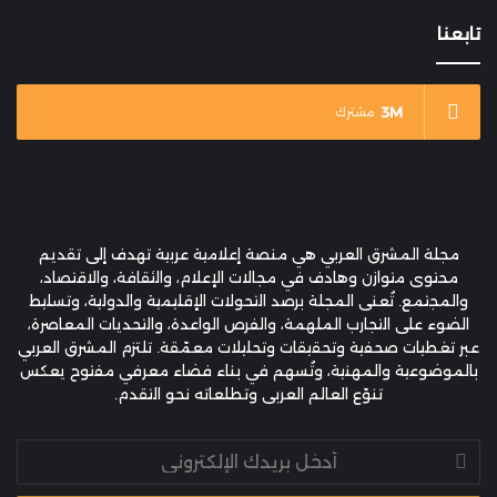
تابعنا
3M
مشترك
مجلة المشرق العربي هي منصة إعلامية عربية تهدف إلى تقديم
محتوى متوازن وهادف في مجالات الإعلام، والثقافة، والاقتصاد،
والمجتمع. تُعنى المجلة برصد التحولات الإقليمية والدولية، وتسليط
الضوء على التجارب الملهمة، والفرص الواعدة، والتحديات المعاصرة،
عبر تغطيات صحفية وتحقيقات وتحليلات معمّقة. تلتزم المشرق العربي
بالموضوعية والمهنية، وتُسهم في بناء فضاء معرفي مفتوح يعكس
تنوّع العالم العربي وتطلعاته نحو التقدم.
أدخل
بريدك
الإلكتروني