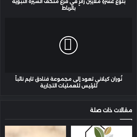
زائرٍ
بلوغ عشرةِ ملايين زائرٍ في فرع متحف السيرة النبوية
في
بالرباط
فرع
متحف
نُوران
السيرة
كيلاني
النبوية
تعود
بالرباط
إلى
مجموعة
فنادق
تايم
نائباً
للرئيس
للعمليات
نُوران كيلاني تعود إلى مجموعة فنادق تايم نائباً
التجارية
للرئيس للعمليات التجارية
مقالات ذات صلة