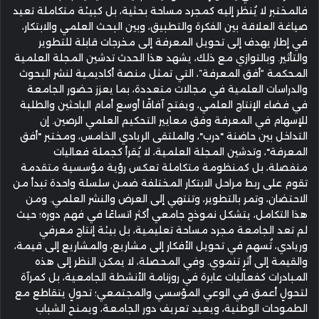
فالمختبر لا يُنظر إليه كمجرد مساحة بحثية، بل كبيئة متكاملة تعيد
صياغة العلاقة بين الفكرة والتطبيق، وبين البحث العلمي والابتكار،
في إطار يهدف إلى تحويل المعرفة إلى مخرجات قابلة للتطوير
والتأثير. وبالتوازي مع ذلك، يشهد هذا الحدث تدشين المجلة العلمية
المحكمة “أفق المعرفة”، التي تمثل منصة أكاديمية لنشر البحوث
والدراسات العلمية في مجالات متعددة، بما يعزز حضور الجامعة
في فضاء الإنتاج العلمي، ويفتح آفاقًا أوسع أمام الباحثين والطلبة
للإسهام في المعرفة وفق معايير التحكيم العلمي الرصين. إن
التداخل بين حاضنة "درب"، والملتقى الريادي الخامس، ومختبر "أفق
المعرفة"، وتدشين المجلة العلمية، لا يُقرأ كجملة فعاليات
منفصلة، بل كمنظومة متكاملة تعكس رؤية مؤسسية متقدمة
تقوم على ربط مراحل الابتكار المختلفة ضمن سلسلة واحدة تبدأ من
الاحتضان، وتمر بالتطوير، وتنتهي إلى العرض والنشر العلمي. ومن
هذا التكامل، يتشكل نموذج جامعي أكثر اتساعًا في فهم دوره؛ حيث
لم تعد الجامعة مجرد مساحة تعليمية، بل بيئة إنتاج معرفي
وريادي، تُسهم في تحويل الأفكار إلى مشاريع، والمشاريع إلى قيمة،
والقيمة إلى أثرٍ تنموي. وفي المحصلة، لا يمكن النظر إلى هذه
المبادرات كفعاليات عابرة في روزنامة الأنشطة الجامعية، بل كمرآة
لتحولٍ أعمق في الوعي المؤسسي والمجتمعي؛ تحولٍ يتقاطع مع
الطموحات الوطنية، ويعيد تعريف دور الجامعة، ويمنح الشباب