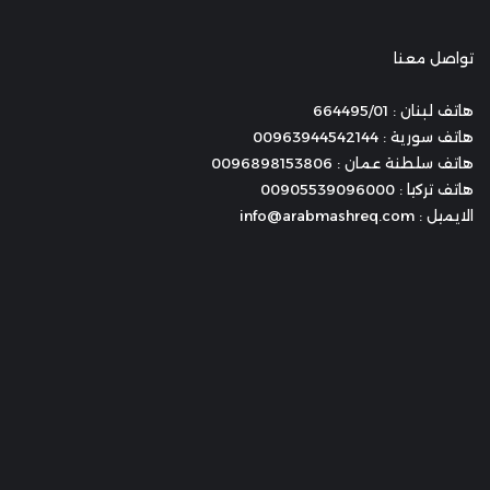
تواصل معنا
هاتف لبنان : 664495/01
هاتف سورية : 00963944542144
هاتف سلطنة عمان : 0096898153806
هاتف تركيا : 00905539096000
الايميل : info@arabmashreq.com