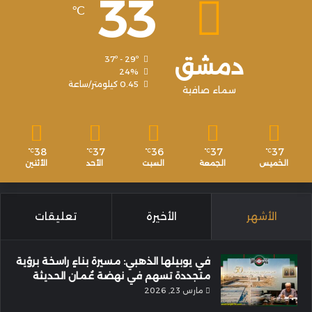
33
℃
دمشق
37º - 29º
24%
0.45 كيلومتر/ساعة
سماء صافية
38
37
36
37
37
℃
℃
℃
℃
℃
الخميس
الجمعة
السبت
الأحد
الأثنين
الأشهر
الأخيرة
تعليقات
في يوبيلها الذهبي: مسيرة بناءٍ راسخة برؤية
متجددة تسهم في نهضة عُمان الحديثة
مارس 23, 2026