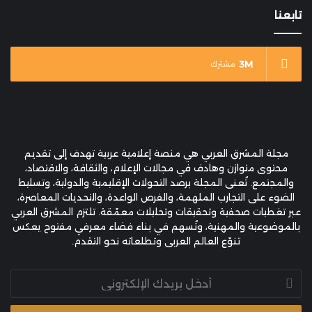
تابعنا
3M
مشترك
مجلة المشرق العربي هي منصة إعلامية عربية تهدف إلى تقديم
محتوى متوازن وهادف في مجالات الإعلام، والثقافة، والاقتصاد،
والمجتمع. تُعنى المجلة برصد التحولات الإقليمية والدولية، وتسليط
الضوء على التجارب الملهمة، والفرص الواعدة، والتحديات المعاصرة،
عبر تغطيات صحفية وتحقيقات وتحليلات معمّقة. تلتزم المشرق العربي
بالموضوعية والمهنية، وتُسهم في بناء فضاء معرفي مفتوح يعكس
تنوّع العالم العربي وتطلعاته نحو التقدم.
أدخل
بريدك
الإلكتروني