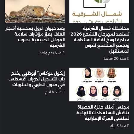
محافظة شمال الشرقية
رصد حيوان الرول بمحمية أشجار
تستعد لمهرجان التشجير 2026
الغاف يعزز مؤشرات سلامة
مبادرة ترسخ ثقافة الاستدامة
الموائل الطبيعية بجنوب
وتجمع المجتمع لغرس
الشرقية
المستقبل
منذ يوم واحد
منذ 20 ساعة
إيكول دوكاس” أبوظبي يفتح
باب التسجيل لدورات أغسطس
في فنون الطهي والحلويات
منذ 4 أيام
مجلس أمناء جائزة الحصباة
يناقش الاستعدادات النهائية
لملتقى المرأة الإماراتية
منذ 3 أيام