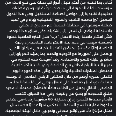
تُقاس بما تنتجه من أفكار، تتبدّل أدوار الجامعات على نحوٍ لافت؛ من
مؤسساتٍ ناقلةٍ للمعرفة إلى منصاتٍ مولِّدةٍ لها، ومن فضاءاتٍ
تعليمية تقليدية إلى حواضن لصناعة المستقبل. وفي هذا التحول
العميق، تبرز جامعة التقنية والعلوم التطبيقية بإبراء وهي تعيد
صياغة موقعها في معادلة التنمية، عبر مبادراتٍ لا تكتفي
بالاستجابة للواقع، بل تسعى إلى تشكيله. وفي سياق هذا التوجه،
شكّل افتتاح حاضنة ريادة الأعمال "درب" خلال الفترة الماضية خطوة
تأسيسية مهمة في دعم بيئة الابتكار داخل الجامعة، إذ وفّرت
الحاضنة إطارًا مؤسسيًا يحتضن الأفكار الريادية في مراحلها الأولى،
ويعمل على تطويرها عبر التوجيه والدعم، بما يمهّد لتحويلها إلى
مشاريع قابلة للنمو والاستدامة. وقد أسهمت هذه الخطوة في
تعزيز البنية الريادية داخل فرع الجامعة، وتهيئة بيئة أكثر جاهزية
لاحتضان المبادرات الطلابية والخريجين. وتأتي هذه الجهود اليوم
لتتجلى بصورة أوضح من خلال الملتقى الريادي الخامس ، لا بوصفه
فعالية دورية، بل كعلامة على انتقال نوعي في فلسفة التعليم
الجامعي؛ انتقالٍ يجعل من الطالب فاعلًا اقتصاديًا محتملًا، لا مجرد
متلقٍ للمعرفة أو باحثٍ عن وظيفة. وفي هذا السياق، تكتسب
الأرقام معناها الأعمق؛ إذ إن مشاركة 60 مشروعًا رياديًا—في تصاعدٍ
ملحوظ مقارنة بالنسخ السابقة—لا تعكس نموًا عدديًا فحسب، بل
تمثل مؤشرًا دالًا على تراكمٍ معرفي وتجريبي داخل البيئة الجامعية،