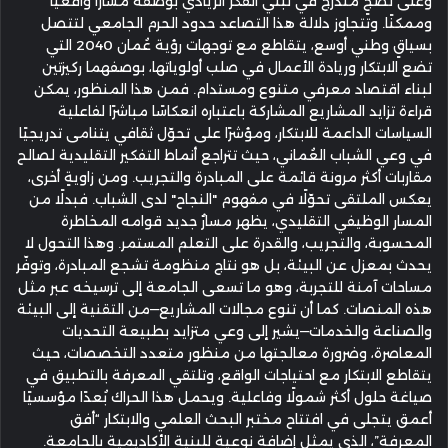
وعلى نضجٍ متدرج في تبنّي الفكر الريادي بوصفه مسارًا واقعيًا
وممكنًا. وتتجاوز دلالة هذا التصاعد حدود الحرم الجامعي لتتصل
بسياقٍ وطني أوسع، يتقاطع مع توجهات رؤية عُمان 2040 التي
تضع الابتكار وريادة الأعمال في صلب أولوياتها، بوصفهما ركيزتين
لبناء اقتصاد معرفي متنوع ومستدام. فمن هذا المنظور، يمكن
قراءة تزايد المشاريع المشاركة باعتباره انعكاسًا مباشرًا لفاعلية
السياسات الداعمة للابتكار، ومؤشرًا على تحوّل ثقافي يتنامى تدريجيًا
في وعي الشباب العُماني، حيث تتراجع أنماط التفكير التقليدية لصالح
مقاربات أكثر مرونة قائمة على المبادرة والتجريب. ومن زاويةٍ أخرى،
يعكس الملتقى تحوّلًا في مفهوم "النجاح" لدى الشباب. فبدلًا من
المسار الوظيفي التقليدي، يظهر مسارٌ جديد قوامه المخاطرة
المحسوبة، والتجريب، والقدرة على التعلم المستمر. وهذا التحول لا
يحدث بمعزل عن البيئة، بل هو نتاج منظومة تشجع المبادرة، وتوفّر
مساحات آمنة للتجربة، وهو ما تسعى الجامعة إلى ترسيخه عبر مثل
هذه المنصات. كما أن تنوع مجالات المشاريع—من التقنية إلى البيئة
والصناعة والخدمات—يشير إلى وعي متزايد بطبيعة التحديات
المعاصرة، وضرورة معالجتها من منظور متعدد التخصصات، حيث
يتقاطع الابتكار مع احتياجات الواقع، وتلتقي المعرفة بالتطبيق في
صياغة حلول أكثر شمولًا وفاعلية. ويحمل هذا الحراك بُعدًا مؤسسيًا
أعمق يتجلى في افتتاح مختبر البحث العلمي والابتكار “أفق
المعرفة”، الذي يمثل إضافة نوعية للبنية الأكاديمية بالجامعة.