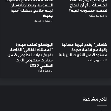
هل ينجح الزواج باختلاف
اتفاقية مكة للدفاع المشترك..
الجنسيات … أم أن النجاح
السعودية وتركيا وباكستان
تصنعه منظومة القيم؟
ترسم ملامح معادلة أمنية
جديدة
منذ 12 ساعة
منذ 15 ساعة
شاماس” يقدّم تجربة مسائية
اليونسكو تعتمد مبادرة
راقية مع قائمة جديدة
“الممتلك الثقافي” الخاصة
مستوحاة من النكهات البرازيلية
بفريق بهلاء التطوعي ضمن
مبادرات متطوعي التراث
منذ يوم واحد
العالمي 2026
منذ 3 أيام
الأكثر مشاهدة