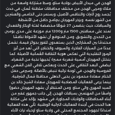
الهجن في ميدان الأبيض بولاية سناو، وسط مشاركة واسعة من
ملاك ومربي الهجن من مختلف محافظات سلطنة عُمان، في حدث
يُجسد روح التراث والتنافس الأصيل، ويستمر حتى الخامس والعشرين
من الشهر نفسه. ويزخر المهرجان ببرنامج حافل من الأنشطة
والسباقات، حيث يتضمن 27 شوطًا مخصصة لفئة الإبكار والقعدان،
تمتد على مسافتين 1500 متر و1200 متر، موزعة على مدى يومين
من التحدي والتشويق. ومن المتوقع أن تشهد الأشواط تنافسًا
محتدمًا بين المشاركين الذين يستعدون للفوز بجوائز قيمة، تشمل
عددًا من السيارات الفاخرة، والسيوف، والخناجر، التي تُعد من أبرز
الرموز التقليدية التي تعكس هوية الثقافة العُمانية الأصيلة. كما
يتخلل المهرجان أمسية شعرية مميزة يُحييها نخبة من الشعراء،
ليضفي البعد الثقافي على الحدث ويعكس تلاقي الفن الشعبي مع
الفروسية والهجن، في لوحة تراثية تنبض بالأصالة. وسيرعى حفل
الختام سعادة محمود بن يحيى الذهلي محافظ شمال الشرقية،
بينما يرعى الفعاليات المصاحبة للمهرجان سعادة الشيخ خالد بن
السيد المهري والي سناو. ومن المنتظر أن يشهد المهرجان حضورًا
واسعًا من المهتمين بسباقات الهجن، إلى جانب جمهور غفير من
أبناء المحافظات والولايات المجاورة، في مشهد يؤكد على مكانة
هذا الحدث في أجندة الفعاليات التراثية الوطنية. تأتي هذه الفعالية
امتدادًا لجهود المجتمع المحلي في ولاية سناو لإحياء تراث الآباء