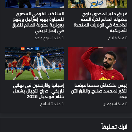
فريق حلم المصري يتوج
المنتخب القومي المصري
ببطولة العالم لكرة القدم
للمبارزة يهزم إسرائيل ويتوج
الدامجة في الولايات المتحدة
ببرونزية بطولة العالم للفرق
الأمريكية
في إنجاز تاريخي
منذ 4 أيام
منذ أسبوع واحد
رئيس بشكتاش قدمنا عرضنا
إسبانيا والأرجنتين في نهائي
الأخير لمحمد صلاح. والقرار الآن
تاريخي.. صراع الأجيال يشعل
بيده
ختام مونديال 2026
منذ أسبوعين
منذ 3 أسابيع
اترك تعليقاً