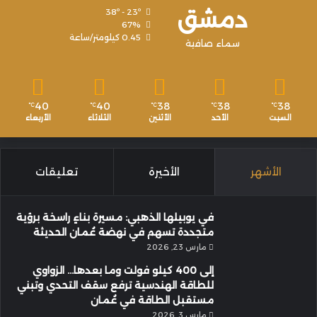
دمشق
38º - 23º
67%
0.45 كيلومتر/ساعة
سماء صافية
40
40
38
38
38
℃
℃
℃
℃
℃
السبت
الأحد
الأثنين
الثلاثاء
الأربعاء
الأشهر
الأخيرة
تعليقات
في يوبيلها الذهبي: مسيرة بناءٍ راسخة برؤية
متجددة تسهم في نهضة عُمان الحديثة
مارس 23, 2026
إلى 400 كيلو فولت وما بعدها… الزواوي
للطاقة الهندسية ترفع سقف التحدي وتبني
مستقبل الطاقة في عُمان
مارس 3, 2026