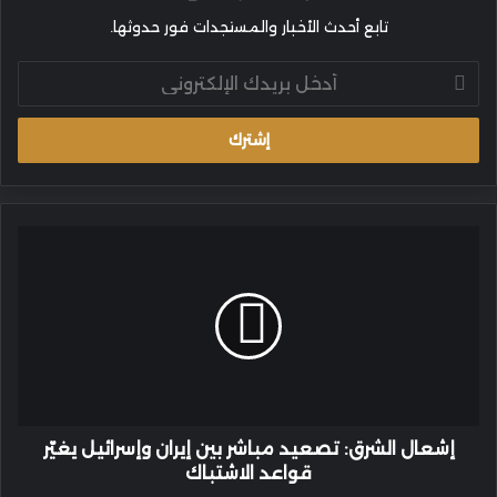
تابع أحدث الأخبار والمستجدات فور حدوثها.
أدخل
بريدك
الإلكتروني
إشعال
الشرق:
تصعيد
مباشر
بين
إيران
وإسرائيل
يغيّر
قواعد
الاشتباك
إشعال الشرق: تصعيد مباشر بين إيران وإسرائيل يغيّر
قواعد الاشتباك