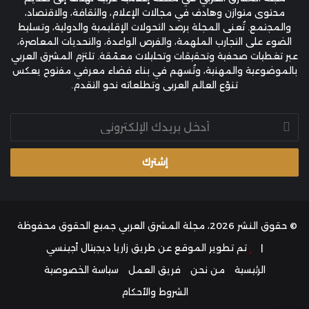
محتوى متوازن وهادف في مجالات الإعلام، والثقافة، والاقتصاد،
والمجتمع. تُعنى المجلة برصد التحولات الإقليمية والدولية، وتسليط
الضوء على التجارب الملهمة، والفرص الواعدة، والتحديات المعاصرة،
عبر تغطيات صحفية وتحقيقات وتحليلات معمّقة. تلتزم المشرق العربي
بالموضوعية والمهنية، وتُسهم في بناء فضاء معرفي مفتوح يعكس
تنوّع العالم العربي وتطلعاته نحو التقدم.
أدخل
بريدك
الإلكتروني
© حقوق النشر 2026، مجلة المشرق العربي جميع الحقوق محفوظة
|
تم تطوير الموقع عن طريق
زاريا ديجيتال أجينسي
الرئيسية
من نحن
فريق العمل
سياسة الخصوصية
الشروط والأحكام