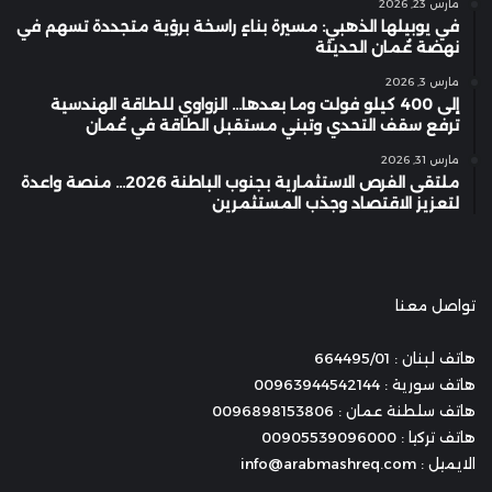
مارس 23, 2026
في يوبيلها الذهبي: مسيرة بناءٍ راسخة برؤية متجددة تسهم في
نهضة عُمان الحديثة
مارس 3, 2026
إلى 400 كيلو فولت وما بعدها… الزواوي للطاقة الهندسية
ترفع سقف التحدي وتبني مستقبل الطاقة في عُمان
مارس 31, 2026
ملتقى الفرص الاستثمارية بجنوب الباطنة 2026… منصة واعدة
لتعزيز الاقتصاد وجذب المستثمرين
تواصل معنا
هاتف لبنان : 664495/01
هاتف سورية : 00963944542144
هاتف سلطنة عمان : 0096898153806
هاتف تركيا : 00905539096000
الايميل : info@arabmashreq.com