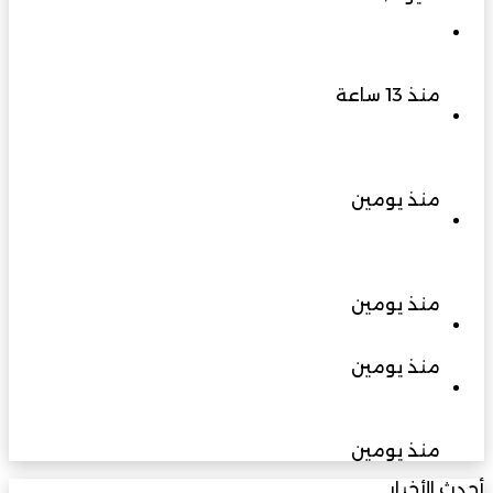
شاماس” يقدّم تجربة مسائية راقية مع قائمة جديدة
مستوحاة من النكهات البرازيلية
منذ 13 ساعة
اليونسكو تعتمد مبادرة “الممتلك الثقافي” الخاصة
بفريق بهلاء التطوعي ضمن مبادرات متطوعي التراث
العالمي 2026
منذ يومين
محافظة شمال الشرقية تستعد لمهرجان التشجير
2026 مبادرة ترسخ ثقافة الاستدامة وتجمع المجتمع
لغرس المستقبل
منذ يومين
حين يصبح الاختيار عبئًا
منذ يومين
رصد حيوان الرول بمحمية أشجار الغاف يعزز مؤشرات
سلامة الموائل الطبيعية بجنوب الشرقية
منذ يومين
أحدث الأخبار