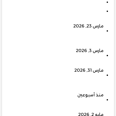
تعليقات
في يوبيلها الذهبي: مسيرة بناءٍ راسخة برؤية متجددة
تسهم في نهضة عُمان الحديثة
مارس 23, 2026
إلى 400 كيلو فولت وما بعدها… الزواوي للطاقة
الهندسية ترفع سقف التحدي وتبني مستقبل الطاقة
في عُمان
مارس 3, 2026
ملتقى الفرص الاستثمارية بجنوب الباطنة 2026…
منصة واعدة لتعزيز الاقتصاد وجذب المستثمرين
مارس 31, 2026
النخبة للتطوير العقاري من شركة إنشاءات إلى علامة
رائدة في التطوير العقاري والتصنيع والتجهيزات
المنزلية
منذ أسبوعين
منطقة الذكاء الاصطناعي في مسقط.. هل تغيّر
قواعد اللعبة الاقتصادية في عُمان؟
مايو 2, 2026