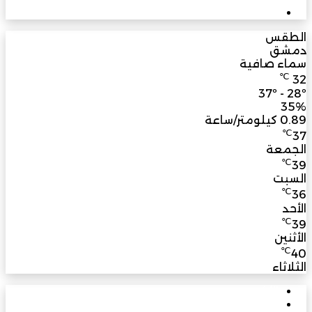
3M
مشترك
الطقس
دمشق
سماء صافية
℃
32
37º - 28º
35%
0.89 كيلومتر/ساعة
℃
37
الجمعة
℃
39
السبت
℃
36
الأحد
℃
39
الأثنين
℃
40
الثلاثاء
الأشهر
الأخيرة