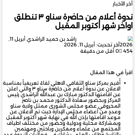
أخر الأخبار
ندوة أعلام من حاضرة سناو ٣ تنطلق
اواخر شهر اكتوبر المقبل
أرسل
راشد بن حميد الراشدي
أبريل 11,
بريدا
2026
آخر تحديث: أبريل 11, 2026
إلكترونيا
454
0
أقل من دقيقة
اقرأ في هذا المقال
أُقيم بمركز سناو الثقافي الاهلي لقاءً تعريفياً بمناسبة
الاعلان عن ندوة أعلام من حاضرة سناو ٣ والتي اعلن
عن اقامتها الدكتور مبارك بن عبدالله الراشدي رئيس
المركز وبحضور سعادة الدكتور محمد بن ناصر
المحروقي عضو مجلس الشورى ممثل ولاية سناو
وعددٍ من أعضاء مجلس الإدارة حيث تم الاعلان عن
موعد اقامتها بإذن الله في نهاية شهر أكتوبر المقبل
وبمشاركة محلية ودولية وحضور من مختلف اطياف
المجتمع من علماء ومفكرين وباحثين ومهتمين
بالتاريخ وطلاب العلم . يشارك في فعاليات الندوة عدد