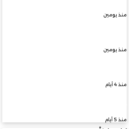
والشراكة
المجتمع لغرس المستقبل
المجتمعية
منذ يومين
رصد حيوان الرول بمحمية أشجار الغاف يعزز مؤشرات
سلامة الموائل الطبيعية بجنوب الشرقية
منذ يومين
مجلس أمناء جائزة الحصباة يناقش الاستعدادات
النهائية لملتقى المرأة الإماراتية
منذ 4 أيام
إيكول دوكاس” أبوظبي يفتح باب التسجيل لدورات
أغسطس في فنون الطهي والحلويات
منذ 5 أيام