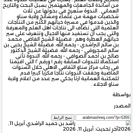
من اساتذة الجامعات والمهتمين بسبل البحث والتاريخ
العماني . الندوة ستُعرج في بحوثها عن ثلاث
شخصيات مهمة من علماء ومشائخ ولاية سناو
والذين قدموا في مسيرة حياتهم الكثير من النتاجات
العلمية التي تضاف الى نتاجات اهل العلم والمعرفة
والتي يجب ان تستفيد منها الاجيال وتتعرف على سير
حياتهم العطرة وهم : فضيلة الشيخ القاضي محمد
بن سالم البراشدي - رحمه الله. ‏فضيلة الشيخ يحيى بن
سالم المحروقي - رحمه الله. ‏فضيلة الشيخ الدكتور
صالح بن أحمد الصوافي - رحمه الله. الندوة تأتي
استكمالا للندوات السابقة رقم ١ ورقم ٢ التي اقيمتا
في رحاب مركز سناو الثقافي الاهلي خلال السنوات
الماضية وحققت الندوات نتاجا فكريا كبيرا قدم
للمكتبة العمانية ارثاً يحكي سير عدد من اعلام ولاية
سناو الاجلاء .
بواسطة
راشد بن حميد الراشدي
المصدر
مجلة المشرق العربي
نسخ الرابط
أرسل
راشد بن حميد الراشدي
أبريل 11,
بريدا
2026
آخر تحديث: أبريل 11, 2026