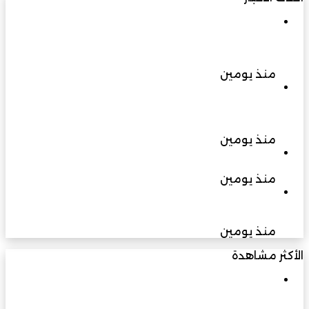
اليونسكو تعتمد مبادرة “الممتلك الثقافي” الخاصة
بفريق بهلاء التطوعي ضمن مبادرات متطوعي التراث
العالمي 2026
منذ يومين
محافظة شمال الشرقية تستعد لمهرجان التشجير
2026 مبادرة ترسخ ثقافة الاستدامة وتجمع المجتمع
لغرس المستقبل
منذ يومين
حين يصبح الاختيار عبئًا
منذ يومين
رصد حيوان الرول بمحمية أشجار الغاف يعزز مؤشرات
سلامة الموائل الطبيعية بجنوب الشرقية
منذ يومين
الأكثر مشاهدة
مارس 23, 2026
في يوبيلها الذهبي: مسيرة بناءٍ راسخة برؤية