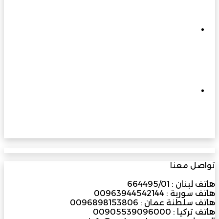
متجددة تسهم في نهضة عُمان الحديثة
مارس 3, 2026
إلى 400 كيلو فولت وما بعدها… الزواوي
للطاقة الهندسية ترفع سقف التحدي وتبني
مستقبل الطاقة في عُمان
مارس 31, 2026
ملتقى الفرص الاستثمارية بجنوب الباطنة
2026… منصة واعدة لتعزيز الاقتصاد وجذب
المستثمرين
تواصل معنا
هاتف لبنان : 664495/01
هاتف سورية : 00963944542144
هاتف سلطنة عمان : 0096898153806
هاتف تركيا : 00905539096000