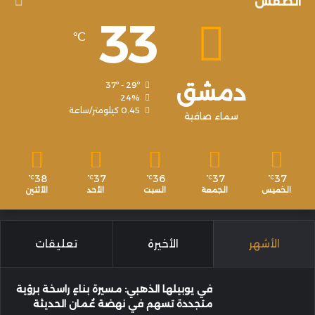
الطقس
33
℃
دمشق
37º - 29º
24%
0.45 كيلومتر/ساعة
سماء صافية
38
37
36
37
37
℃
℃
℃
℃
℃
الخميس
الجمعة
السبت
الأحد
الأثنين
الأشهر
الأخيرة
تعليقات
في يوبيلها الذهبي: مسيرة بناءٍ راسخة برؤية
متجددة تسهم في نهضة عُمان الحديثة