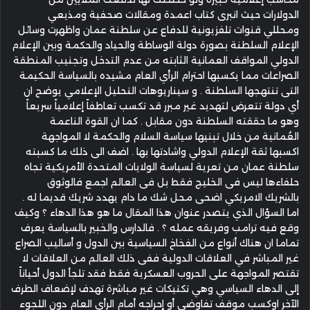
الدولارات حيث انبرى كتاب اعمدة ومقالات صحفية ومذيعي
ومحللي قنوات تلفزيونية للدفاع عن سلطنة عمان واظهرت وسائل
الإعلام السلطنة بصورة دولة الوساطة والحياد والحكمة وبين الإعلام
الدولي المواقف العمانية الثابته من عدم التدخل وتجنيب المنطقة
الصراعات مما يكسبها احترام الرأي العام مشيده بالسياسة الحكيمة
التى تنتهجها السلطنة . و سيناريوهات التحليل الإعلامي يوضح ان
أي دولة تتعرض لتهديد غير مبرر قد تكسب تعاطفاً إعلامياً سريعاً
وهو ما حققته السلطنة دون مقابل . كما ان القوة الناعمة
العُمانية من خلال تبنيها سياسة السلام والحكمة لا المواجهة
اكسبها ثقة الإعلام الدولي واشادتها بها . اضف الى ذلك ما كسبته
سلطنة عمان من تعرية لسياسة الولايات المتحدة الأمريكية تجاه
حلفاءها ليس فى الخليج فقط بل فى العالم اجمع فالوثوق
بالشريك الامريكي اضحى محل شك ما دام يهدد شريك قديما له .
اما السؤال الذي يتصدر عنوان هذا المقال ما هو هذا الدهاء ؟ وكيف
وقع فيه ترامب وفريقه عمله ؟ . فالدارس والخبير بالسياسة يعرف
تماما ان هناك أنواع من الفخاخ السياسية بين الدول و أساليب الصراع
غير المباشر في العلاقات الدولية ففى ذلك العالم من العلاقات لا
تقتصر المواجهة على الحروب العسكرية فقط فقد تلجأ الدول أحياناً
إلى الدهاء السياسي وهي تكتيكات غير مباشرة تهدف لإضعاف الطرف
الآخر اوكسب موقف تفاوضي أو إحراجه أمام الرأي العام دون اللجوء