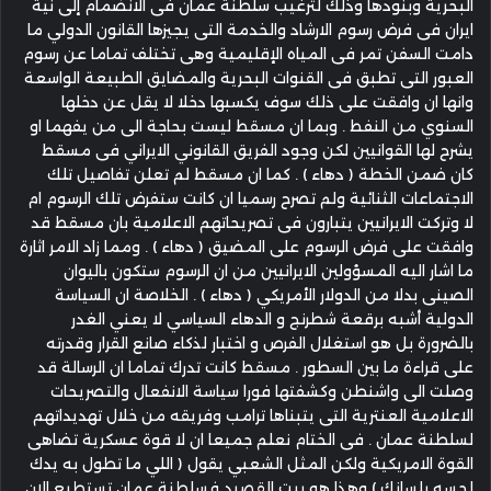
البحرية وبنودها وذلك لترغيب سلطنة عمان فى الانضمام إلى نية
ايران فى فرض رسوم الارشاد والخدمة التى يجيزها القانون الدولي ما
دامت السفن تمر فى المياه الإقليمية وهى تختلف تماما عن رسوم
العبور التى تطبق فى القنوات البحرية والمضايق الطبيعة الواسعة
وانها ان وافقت على ذلك سوف يكسبها دخلا لا يقل عن دخلها
السنوي من النفط . وبما ان مسقط ليست بحاجة الى من يفهما او
يشرح لها القوانيين لكن وجود الفريق القانوني الايراني فى مسقط
كان ضمن الخطة ( دهاء ) . كما ان مسقط لم تعلن تفاصيل تلك
الاجتماعات الثنائية ولم تصرح رسميا ان كانت ستفرض تلك الرسوم ام
لا وتركت الايرانيين يتبارون فى تصريحاتهم الاعلامية بان مسقط قد
وافقت على فرض الرسوم على المضيق ( دهاء ) . ومما زاد الامر اثارة
ما اشار اليه المسؤولين الايرانيين من ان الرسوم ستكون باليوان
الصينى بدلا من الدولار الأمريكي ( دهاء ) . الخلاصة ان السياسة
الدولية أشبه برقعة شطرنج و الدهاء السياسي لا يعني الغدر
بالضرورة بل هو استغلال الفرص و اختبار لذكاء صانع القرار وقدرته
على قراءة ما بين السطور . مسقط كانت تدرك تماما ان الرسالة قد
وصلت الى واشنطن وكشفتها فورا سياسة الانفعال والتصريحات
الاعلامية العنترية التى يتبناها ترامب وفريقه من خلال تهديداتهم
لسلطنة عمان . فى الختام نعلم جميعا ان لا قوة عسكرية تضاهى
القوة الامريكية ولكن المثل الشعبي يقول ( اللي ما تطول به يدك
لحسه بلسانك ) وهذا هو بيت القصيد فسلطنة عمان تستطيع الان