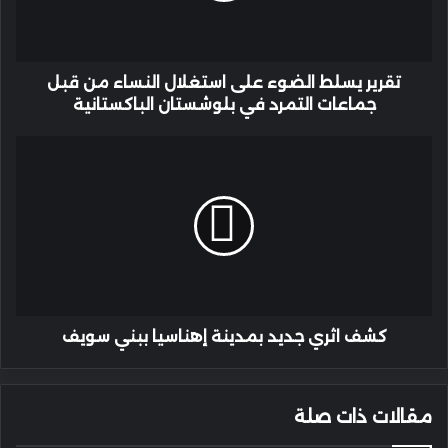
من
قبل
جماعات
التمرد
تقرير يسلط الضوء على استغلال النساء من قبل
في
جماعات التمرد في بلوشستان الباكستانية
بلوشستان
الباكستانية
كشف
اثري
جديد
بمدينة
إهناسيا
ببني
سويف
كشف اثري جديد بمدينة إهناسيا ببني سويف
مقالات ذات صلة