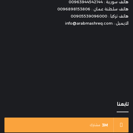
هاتف سورية : 00963944542144
هاتف سلطنة عمان : 0096898153806
هاتف تركيا : 00905539096000
الايميل : info@arabmashreq.com
تابعنا
3M
مشترك