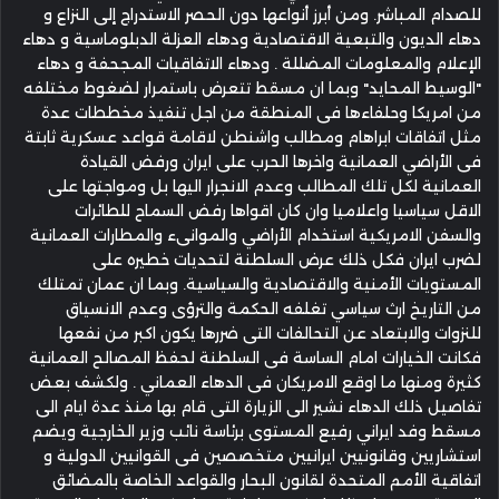
للصدام المباشر. ومن أبرز أنواعها دون الحصر الاستدراج إلى النزاع و
دهاء الديون والتبعية الاقتصادية ودهاء العزلة الدبلوماسية و دهاء
الإعلام والمعلومات المضللة . ودهاء الاتفاقيات المجحفة و دهاء
"الوسيط المحايد" وبما ان مسقط تتعرض باستمرار لضغوط مختلفه
من امريكا وحلفاءها فى المنطقة من اجل تنفيذ مخططات عدة
مثل اتفاقات ابراهام ومطالب واشنطن لاقامة قواعد عسكرية ثابتة
فى الأراضي العمانية واخرها الحرب على ايران ورفض القيادة
العمانية لكل تلك المطالب وعدم الانجرار اليها بل ومواجتها على
الاقل سياسيا واعلاميا وان كان اقواها رفض السماح للطائرات
والسفن الامريكية استخدام الأراضي والموانىء والمطارات العمانية
لضرب ايران فكل ذلك عرض السلطنة لتحديات خطيره على
المستويات الأمنية والاقتصادية والسياسية. وبما ان عمان تمتلك
من التاريخ ارث سياسي تغلفه الحكمة والترؤى وعدم الانسياق
للنزوات والابتعاد عن التحالفات التى ضررها يكون اكبر من نفعها
فكانت الخيارات امام الساسة فى السلطنة لحفظ المصالح العمانية
كثيرة ومنها ما اوقع الامريكان فى الدهاء العماني . ولكشف بعض
تفاصيل ذلك الدهاء نشير الى الزيارة التى قام بها منذ عدة ايام الى
مسقط وفد ايراني رفيع المستوى برئاسة نائب وزير الخارجية ويضم
استشاريين وقانونيين ايرانيين متخصصين فى القوانيين الدولية و
اتفاقية الأمم المتحدة لقانون البحار والقواعد الخاصة بالمضائق