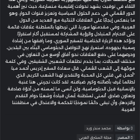
اللقاء في توقيت يشهد تحولات إقليمية متسارعة، حيث تبرز أهمية
الدور العُماني في دعم الحلول السياسية وتعزيز قنوات الحوار، وهو
ما ينعكس إيجابًا على العلاقات الثنائية مع العديد من الدول
العربية، وفي مقدمتها سوريا، التي تربطها بالسلطنة علاقات قائمة
على الاحترام المتبادل والرؤية المشتركة لمستقبل أكثر استقرارًا.
وتؤكد هذه الزيارة الختامية للسفير السوري، وما رافقها من إشادة
رسمية بجهوده، استمرار نهج التواصل الدبلوماسي البنّاء بين البلدين،
وحرصهما على دفع العلاقات نحو آفاق أوسع من التعاون في
مختلف المجالات، بما يخدم تطلعات الشعبين الشقيقين. وفي كلمة
موجّهة إلى الشعب العُماني، قال سعادة السفير إدريس أحمد ميا:
“أحمل في قلبي كل المحبة والتقدير لهذا الشعب الكريم، الذي
لطالما عُرف بأصالته وكرم ضيافته. لقد كانت تجربتي هنا غنية
بالإنسانية قبل الدبلوماسية، ولن أنسى ما لمسته من أخوّة صادقة
وتعاون صادق. أتمنى لسلطنة عُمان قيادةً وشعبًا دوام التقدم
والازدهار، وأن تبقى دائمًا نموذجًا للحكمة والاعتدال في منطقتنا
العربية.
بواسطة
محمد منذر ورد
المصدر
مجلة المشرق العربي