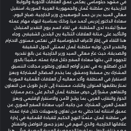
في مشهد دبلوماسي يعكس عمق العلاقات الأخوية والروابط
التاريخية بين سلطنة عُمان والجمهورية العربية السورية، استقبل
معالي السيد بدر بن حمد البوسعيدي وزير الخارجية، صباح اليوم،
سعادة الدكتور إدريس أحمد ميا، وذلك بمناسبة انتهاء مهام عمله
سفيرًا لبلاده لدى السلطنة، في لقاء اتسم بروح التقدير المتبادل
والتأكيد على متانة العلاقات الثنائية بين البلدين الشقيقين. وجاء
هذا اللقاء في إطار الأعراف الدبلوماسية التي تعكس مستوى الاحترام
والتقدير الذي توليه سلطنة عُمان لممثلي الدول الشقيقة
والصديقة، حيث عبّر معالي السيد وزير الخارجية عن بالغ تقديره
للجهود التي بذلها سعادة السفير خلال فترة عمله، مشيدًا بالدور
الذي اضطلع به في تعزيز أواصر التعاون وتطوير مجالات التنسيق
المشترك بين مسقط ودمشق، بما يخدم المصالح المشتركة ويعزز
الاستقرار في المنطقة. وأكد معاليه أن العلاقات العُمانية السورية
تمتاز بطابعها المتوازن والثابت، مستندة إلى تاريخ طويل من التعاون
والتفاهم، مشيرًا إلى حرص سلطنة عُمان الدائم على دعم مسارات
الحوار والتقارب العربي، بما يرسّخ الأمن والاستقرار الإقليمي ويعزز
العمل العربي المشترك. من جانبه، أعرب سعادة السفير السوري عن
عميق امتنانه لما حظي به من تعاون وتسهيلات خلال فترة عمله
في سلطنة عُمان، مثمنًا النهج الحكيم للقيادة العُمانية في إدارة
علاقاتها الخارجية، والذي أسهم في تعزيز جسور التواصل والانفتاح
مع مختلف الدول، بما فيها الجمهورية العربية السورية. ويأتي هذا