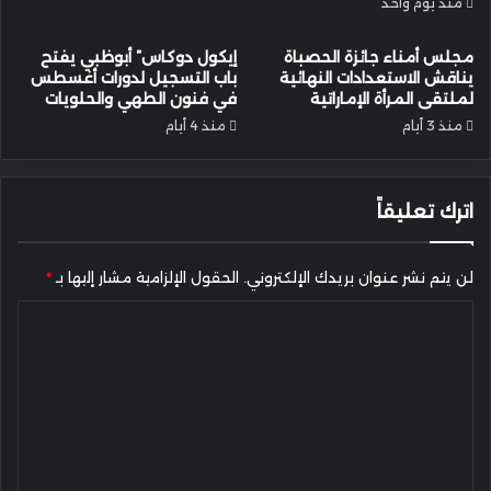
منذ يوم واحد
مجلس أمناء جائزة الحصباة
إيكول دوكاس” أبوظبي يفتح
يناقش الاستعدادات النهائية
باب التسجيل لدورات أغسطس
لملتقى المرأة الإماراتية
في فنون الطهي والحلويات
منذ 3 أيام
منذ 4 أيام
اترك تعليقاً
لن يتم نشر عنوان بريدك الإلكتروني.
الحقول الإلزامية مشار إليها بـ
*
ا
ل
ت
ع
ل
ي