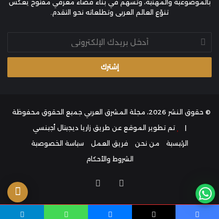
بالموضوعية والمهنية، وتُسهم في بناء فضاء معرفي مفتوح يعكس
تنوّع العالم العربي وتطلعاته نحو التقدم.
أدخل
بريدك
الإلكتروني
© حقوق النشر 2026، مجلة المشرق العربي جميع الحقوق محفوظة
|
تم تطوير الموقع عن طريق
زاريا ديجيتال أجينسي
الرئيسية
من نحن
فريق العمل
سياسة الخصوصية
الشروط والأحكام
فيسبوك
انستقرام
زر
الذ
حين يصبح الاختيار عبئًا