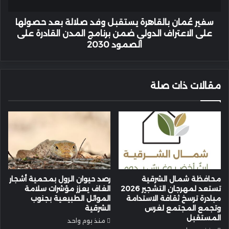
على
الاعتراف
سفير عُمان بالقاهرة يستقبل وفد صلالة بعد حصولها
الدولي
على الاعتراف الدولي ضمن برنامج المدن القادرة على
ضمن
الصمود 2030
برنامج
المدن
القادرة
مقالات ذات صلة
على
الصمود
2030
محافظة شمال الشرقية
رصد حيوان الرول بمحمية أشجار
تستعد لمهرجان التشجير 2026
الغاف يعزز مؤشرات سلامة
مبادرة ترسخ ثقافة الاستدامة
الموائل الطبيعية بجنوب
وتجمع المجتمع لغرس
الشرقية
المستقبل
منذ يوم واحد