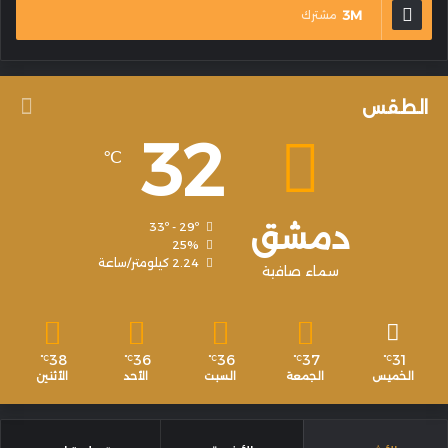
3M
مشترك
الطقس
32
℃
دمشق
33º - 29º
25%
2.24 كيلومتر/ساعة
سماء صافية
38
36
36
37
31
℃
℃
℃
℃
℃
الخميس
الجمعة
السبت
الأحد
الأثنين