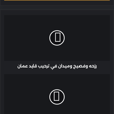
رزحه
وفصيح
وميدان
في
ترحيب
قايد
عمان
رزحه وفصيح وميدان في ترحيب قايد عمان
سفير
عُمان
بالقاهرة
يستقبل
وفد
صلالة
بعد
حصولها