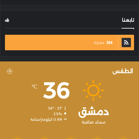
تابعنا
3M
مشترك
الطقس
36
℃
دمشق
36º - 31º
23%
0.89 كيلومتر/ساعة
سماء صافية