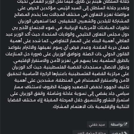
جلالة السلطان هيثم بن طارق، فيما نقل الوزير العماني تحيات
وتقدير جلالة السلطان إلى السيد الرئيس، مؤكدين الحرص على
مواصلة تعزيز التعاون في مختلف المجالات بما يخدم المصالح
المشتركة للبلدين والشعبين الشقيقين. كما استعرض الوزيران
تطورات المباحثات الأمريكية الإيرانية، في ضوء الاجتماع الأخير بين
دول مجلس التعاون الخليجي والولايات المتحدة، حيث أكد الوزير عبد
العاطي أهمية البناء على المسار التفاوضي، كما شدد على أهمية
ضمان حرية الملاحة، وعدم فرض أي رسوم تعيقها، والالتزام بقواعد
القانون الدولي ذات الصلة. وتوافق الوزيران على ضرورة حل المنازعات
بالطرق السلمية، بما يسهم في تعزيز الأمن والاستقرار الإقليمي.
وتناول الاتصال مستجدات القضية الفلسطينية، حيث أكد الوزيران
على مركزية القضية الفلسطينية باعتبارها الركيزة الأساسية لتحقيق
الأمن والاستقرار المستدام في المنطقة، مشددين على أهمية
تكثيف الجهود لخفض التصعيد وتهيئة الظروف لاستئناف مسار
سياسي جاد يفضي إلى تسوية عادلة وشاملة. واتفق الوزيران على
استمرار التشاور والتنسيق خلال المرحلة المقبلة إزاء مختلف القضايا
الثنائية والإقليمية ذات الاهتمام المشترك.
بواسطة
سيد حفني
المصدر
مجلة المشرق العربي