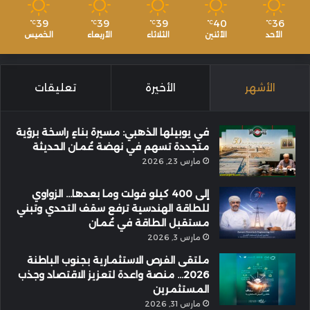
39
39
39
40
36
℃
℃
℃
℃
℃
الأحد
الأثنين
الثلاثاء
الأربعاء
الخميس
الأشهر
الأخيرة
تعليقات
في يوبيلها الذهبي: مسيرة بناءٍ راسخة برؤية
متجددة تسهم في نهضة عُمان الحديثة
مارس 23, 2026
إلى 400 كيلو فولت وما بعدها… الزواوي
للطاقة الهندسية ترفع سقف التحدي وتبني
مستقبل الطاقة في عُمان
مارس 3, 2026
ملتقى الفرص الاستثمارية بجنوب الباطنة
2026… منصة واعدة لتعزيز الاقتصاد وجذب
المستثمرين
مارس 31, 2026