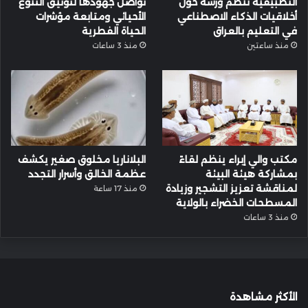
التطبيقية تنظّم ورشة حول
تواصل جهودها لتوثيق التنوع
أخلاقيات الذكاء الاصطناعي
الأحيائي ومتابعة مؤشرات
في التعليم بالعراق
الحياة الفطرية
منذ ساعتين
منذ 3 ساعات
مكتب والي إبراء ينظم لقاءً
البلاناريا مخلوق صغير يكشف
بمشاركة هيئة البيئة
عظمة الخالق وأسرار التجدد
لمناقشة تعزيز التشجير وزيادة
منذ 17 ساعة
المسطحات الخضراء بالولاية
منذ 3 ساعات
الأكثر مشاهدة