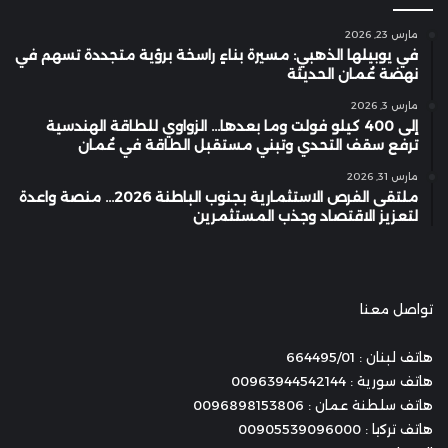
مارس 23, 2026
في يوبيلها الذهبي: مسيرة بناءٍ راسخة برؤية متجددة تسهم في
نهضة عُمان الحديثة
مارس 3, 2026
إلى 400 كيلو فولت وما بعدها… الزواوي للطاقة الهندسية
ترفع سقف التحدي وتبني مستقبل الطاقة في عُمان
مارس 31, 2026
ملتقى الفرص الاستثمارية بجنوب الباطنة 2026… منصة واعدة
لتعزيز الاقتصاد وجذب المستثمرين
تواصل معنا
هاتف لبنان : 664495/01
هاتف سورية : 00963944542144
هاتف سلطنة عمان : 0096898153806
هاتف تركيا : 00905539096000