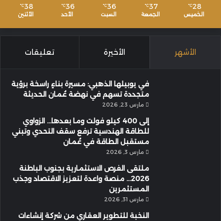
38
36
36
37
28
℃
℃
℃
℃
℃
الخميس
الجمعة
السبت
الأحد
الأثنين
الأشهر
الأخيرة
تعليقات
في يوبيلها الذهبي: مسيرة بناءٍ راسخة برؤية
متجددة تسهم في نهضة عُمان الحديثة
مارس 23, 2026
إلى 400 كيلو فولت وما بعدها… الزواوي
للطاقة الهندسية ترفع سقف التحدي وتبني
مستقبل الطاقة في عُمان
مارس 3, 2026
ملتقى الفرص الاستثمارية بجنوب الباطنة
2026… منصة واعدة لتعزيز الاقتصاد وجذب
المستثمرين
مارس 31, 2026
النخبة للتطوير العقاري من شركة إنشاءات