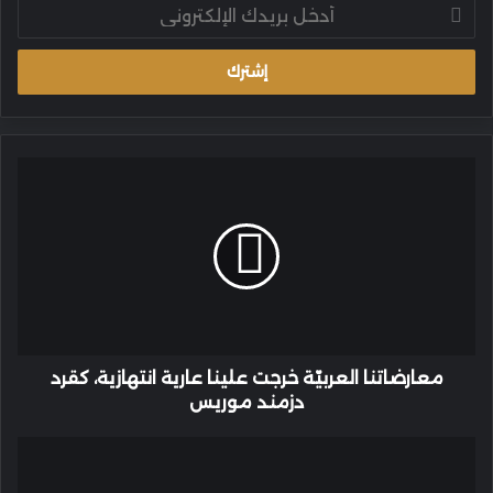
أدخل
بريدك
الإلكتروني
معارضاتنا
العربيّة
خرجت
علينا
عارية
انتهازية،
كقرد
دزمند
موريس
معارضاتنا العربيّة خرجت علينا عارية انتهازية، كقرد
دزمند موريس
أخلاقيات
الهولوغرام
بين