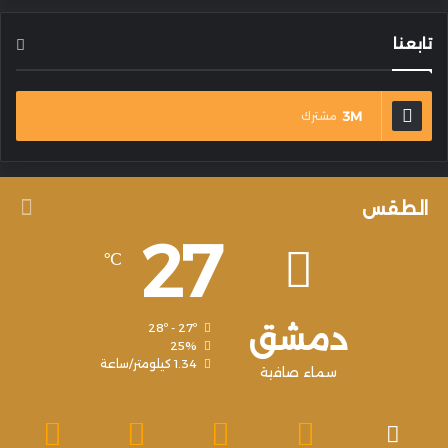
تابعنا
3M
مشترك
الطقس
27
℃
دمشق
28º - 27º
25%
1.34 كيلومتر/ساعة
سماء صافية