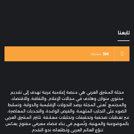
تابعنا
3M
مشترك
مجلة المشرق العربي هي منصة إعلامية عربية تهدف إلى تقديم
محتوى متوازن وهادف في مجالات الإعلام، والثقافة، والاقتصاد،
والمجتمع. تُعنى المجلة برصد التحولات الإقليمية والدولية، وتسليط
الضوء على التجارب الملهمة، والفرص الواعدة، والتحديات المعاصرة،
عبر تغطيات صحفية وتحقيقات وتحليلات معمّقة. تلتزم المشرق العربي
بالموضوعية والمهنية، وتُسهم في بناء فضاء معرفي مفتوح يعكس
تنوّع العالم العربي وتطلعاته نحو التقدم.