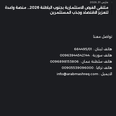
مارس 31, 2026
ملتقى الفرص الاستثمارية بجنوب الباطنة 2026… منصة واعدة
لتعزيز الاقتصاد وجذب المستثمرين
تواصل معنا
هاتف لبنان : 664495/01
هاتف سورية : 00963944542144
هاتف سلطنة عمان : 0096898153806
هاتف تركيا : 00905539096000
الايميل : info@arabmashreq.com