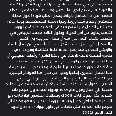
بتعبير تفاعلي في مساحة يتقاطع فيها الإيقاع والشكل، والكلمة
والصورة، في مديح أبدي لفلسطين. وفي 109 صفحة من القطع
الصغير، عن دار المناهل بالرباط، يشكل الكتاب شهادة حول محنة
فلسطين وطنا وشعبا وروحا، وحول محنة الفلسطينيات بوجه خاص،
باعتبارهن الفاعل غير المفكر فيه في القضية، والحضن الرؤوم
لشعب يقاوم من أجل الحرية. ويقول الناقد محمد الديهاجي في
تقديمه للكتاب “ليس من شك أن فعل المزاوجة بين الشعر
والتشكيل، في عمل واحد، يشكل زواجا فنيا يجمع بين جمال اللغة
والهيكل البصري، مما يخلق تجربة فنية متكاملة وفريدة. وهي
ظاهرة أصبحت لافتة للانتباه في وقتنا الراهن”. وأضاف الديهاجي أن
هذا الحوار بين الشعر والرسم منح العمل ككل، حدودا تعبيرية
مضاعفة تتجاوز حدود التعبير التقليدية. وهنا تحديدا تكمن قيمة
هذا العمل الشعري، إبداعيا وفنيا، من خلال هذا المونتاج الجميل،
بين الكلمات ودلالاتها، والرسم الذي لعب دورا حيويا في تأجيج
المعنى، وقول ما لم تقله الكلمات. يذكر أن محمد بلمو من مواليد
قصبة بني عمار زرهون عام 1964. وتتوزع أعماله بين مجموعات
شعرية مثل صوت التراب (2001) وحماقات السلمون (بالاشتراك مع
الشاعر عبد العاطي جميل) (2007) ورماد اليقين (2013)، وصولا إلى
مجموعاته الحديثة مثل طعنات في ظهر الهواء (2019)، زر أسود
لقتل الربيع (2022).