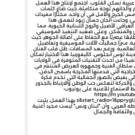
عربية تسكن القلوب. اجتمع لإنتاج هذا العمل
 وألحانهم لوحة متكاملة، حيث صاغ كلمات
مس الجرح والأمل في آن واحد، مختارًا مفردات
طفئ، وجاءت ألحان حسان زيود لتعمق هذا
عراقي الأصيل والروح اللبنانية الحيوية، مما
فئ والمتمكن. وعلى صعيد التنفيذ الموسيقي،
طابعًا عصريًا مع الحفاظ على أصالة الجوهر، حيث
، مبرزًا جماليات الآلات الموسيقية وتفاصيل
لعالمية. ورغم بعد المسافات، ظل قلب الفنان
 حيث تم تسجيل العمل في استوديو NuTone بمدينة لوس أنجلوس، كاليفورنيا، هذا الاختيار لمكان
دًا من أحدث التقنيات المتوفرة في الولايات
ين سلطان الفنية وجمهوره العريض المنتشر في
الإخراجية التي قدمتها المخرجة ياسمين الدقن،
ي يفيض بالصور الجمالية التي تخدم فكرة
والحركة لتعكس حب الوطن والارتباط بالجذور،
الاستماع للأغنية على يوتيوب:
https://m.yout
s&start_radio=1&pp=ygUT2KfZhdmK2YYg2LPZhNi32KfZhqAHAQ%3D%3D⁠ بهذا العمل، يثبت
ه العربي، وأن "لبنان وبس" ليست مجرد أغنية،
 والثقافة والجمال.