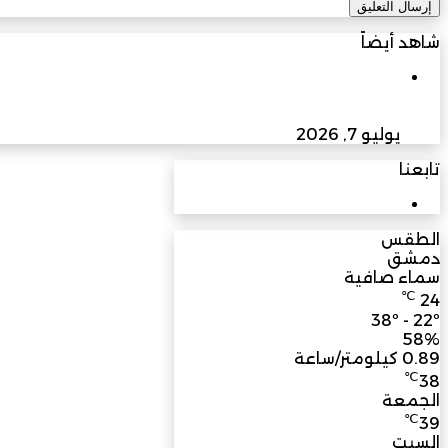
شاهد أيضاً
إغلاق
الثقافة والفنون
سلطنة عُمان تعزز حضورها العالمي في حوكمة الذكاء ا
يوليو 7, 2026
تابعنا
3M
مشترك
الطقس
دمشق
سماء صافية
℃
24
38º - 22º
58%
0.89 كيلومتر/ساعة
℃
38
الجمعة
℃
39
السبت