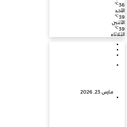
℃
36
الأحد
℃
39
الأثنين
℃
39
الثلاثاء
الأشهر
الأخيرة
تعليقات
في يوبيلها الذهبي: مسيرة
بناءٍ راسخة برؤية متجددة
تسهم في نهضة عُمان
الحديثة
مارس 23, 2026
إلى 400 كيلو فولت وما
بعدها… الزواوي للطاقة
الهندسية ترفع سقف التحدي
وتبني مستقبل الطاقة في
عُمان