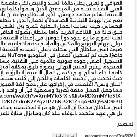
العراقي والعربي يظل دائمًا السند والنبض لكل عاصمة 
الفني الضخم نخبة من المبدعين الذين رسموا بكلماتهم
الأغنية الشاعر محمد درويش، الذي استطاع ببراعة أن يلا
تعبر عن الهوية اللبنانية الصامدة والجمال الذي لا ين
الإحساس، حيث انسابت الجمل اللحنية لتمزج بين الشجن ال
خلق حالة من التناغم الفريد أداها سلطان بصوته الدا
لعب الموزع ماريو لحود دورًا جوهريًا في إعطاء الأغنية 
تولى مهام التوزيع والمكس والماستر بدقة احترافية عالية
صوت أمين سلطان التي سجلت بأعلى المعايير التقنية ا
حاضرًا؛
التسجيل أضفى جودة صوتية عالمية على الأغنية، مستفي
المتحدة، ليخرج المنتج النهائي بصورة تليق بمكانة أم
كافة أنحاء العالم. ولم يكتمل جمال الأغنية إلا بالرؤية 
حيث نجحت في ترجمة الكلمات واللحن إلى كليب سينمائ
"لبنان وبس"، اعتمدت في إخراجها على دمج لغة العيون 
مما جعل العمل متعة بصرية وسمعية في آن واحد. رابط 
ube.com/watch?v=XmMY1o3fX-s&list=RDXmMY1o3fX-
أمين سلطان مجددًا أن الفنان هو مرآة لمجتمعه ومحيط
بل هي عهد متجدد بالوفاء لبلد كان وما يزال منارة للفن
المصدر
مجلة المشرق العربي
نسخ الرابط