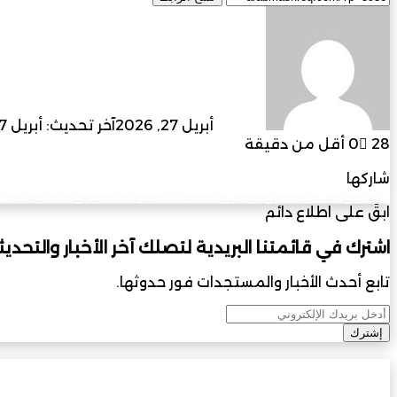
أرسل
بريدا
إلكترونيا
admin
أبريل 27, 2026
آخر تحديث: أبريل 27, 2026
28
0
أقل من دقيقة
فيسبوك
‫X
لينكدإن
بينتيريست
ماسنجر
ماسنجر
واتساب
تيلقر
شاركها
فيسبوك
‫X
لينكدإن
بينتيريست
ماسنجر
ماسنجر
واتساب
تيلقر
ابقَ على اطلاع دائم
اشترك في قائمتنا البريدية لتصلك آخر الأخبار والتحديث
تابع أحدث الأخبار والمستجدات فور حدوثها.
أدخل
بريدك
الإلكتروني
الخامس
الخامس بجامعة التقنية والعلوم التطبيقية بإبراء و
بجامعة