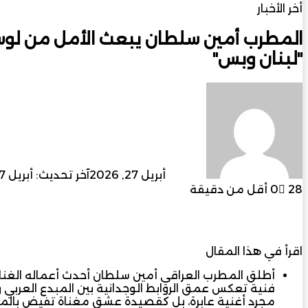
أخر الأخبار
المطرب أمين سلطان يبعث الأمل من لوس
"لبنان وبس"
أرسل
بريدا
إلكترونيا
admin
أبريل 27, 2026
آخر تحديث: أبريل 27, 2026
28
0
أقل من دقيقة
فيسبوك
‫X
لينكدإن
بينتيريست
ماسنجر
ماسنجر
واتساب
تيلقر
اقرأ في هذا المقال
أطلق المطرب العراقي أمين سلطان أحدث أعماله الغنائ
فنية تعكس عمق الروابط الوجدانية بين المبدع العربي و
مجرد أغنية عابرة، بل كقصيدة عشق مغناة تفيض بالمشاعر