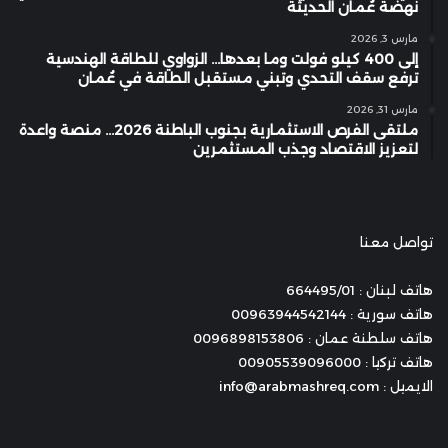
نهضة عُمان الحديثة
مارس 3, 2026
إلى 400 كيلو فولت وما بعدها… الزواوي للطاقة الهندسية
ترفع سقف التحدي وتبني مستقبل الطاقة في عُمان
مارس 31, 2026
ملتقى الفرص الاستثمارية بجنوب الباطنة 2026… منصة واعدة
لتعزيز الاقتصاد وجذب المستثمرين
تواصل معنا
هاتف لبنان : 664495/01
هاتف سورية : 00963944542144
هاتف سلطنة عمان : 0096898153806
هاتف تركيا : 00905539096000
الايميل : info@arabmashreq.com