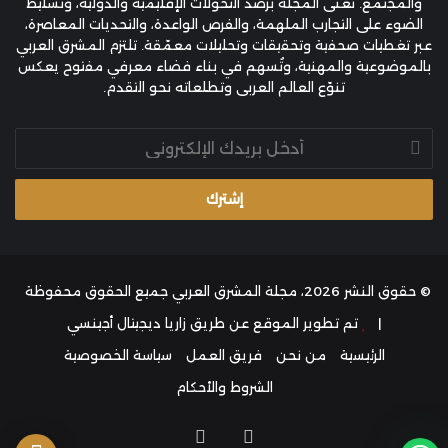
والمجتمع. تُعنى المجلة برصد التحولات الإقليمية والدولية، وتسليط
الضوء على التجارب الملهمة، والفرص الواعدة، والتحديات المعاصرة،
عبر تغطيات صحفية وتحقيقات وتحليلات معمّقة. تلتزم المشرق العربي
بالموضوعية والمهنية، وتُسهم في بناء فضاء معرفي مفتوح يعكس
تنوّع العالم العربي وتطلعاته نحو التقدم.
أدخل
بريدك
الإلكتروني
© حقوق النشر 2026، مجلة المشرق العربي جميع الحقوق محفوظة
|
تم تطوير الموقع عن طريق
زاريا ديجيتال أجينسي
الرئيسية
من نحن
فريق العمل
سياسة الخصوصية
الشروط والأحكام
فيسبوك
انستقرام