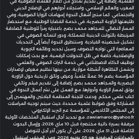
العلمية، إضافة إلى تقديم نماذج من أعلام العلماء الصوفية في
المغرب والعالم الإسلامي، واستجلاء أدوارهم في الإصلاح الديني
والاجتماعي. كما ستبرز أشغال الندوة إسهامات الزوايا الصوفية، وفي
طليعتها الزاوية البصيرية، في خدمة القضايا الوطنية، مع استحضار
المسار النضالي للمجاهد محمد بصير، باعتباره رمزاً للوطنية الصادقة
المرتبطة بالثوابت الدينية للمملكة، ودور انتمائه الصوفي في
تشكيل شخصيته القيادية. وستتطرق الندوة أيضاً إلى التحديات
المعاصرة التي تواجه التصوف، وسبل تجديد وظائفه التربوية
والإصلاحية، خاصة في ظل التحولات الرقمية، مع بحث إمكانات
توظيف الذكاء الاصطناعي في خدمة التراث الصوفي والعلمي.
وتشمل التظاهرة أنشطة موازية، من بينها تنظيم معرض لإصدارات
المؤسسة يضم 36 عملاً علمياً، وعرض وثائق تاريخية حول الزاوية
البصيرية والمجاهد محمد بصير، إضافة إلى تقديم فيلم وثائقي
يوثق لمسار الزاوية وأدوارها، مع العمل على نشر أعمال الندوة في
كتاب علمي محكم. ودعت اللجنة المنظمة الباحثين والمهتمين إلى
المشاركة وفق ضوابط علمية محددة، حيث سيتم توجيه المراسلات
إلى المجلس الأكاديمي للمؤسسة عبر البريد الإلكتروني:
zawiamaroc@yahoo.fr، مع تحديد آجال استقبال الملخصات الأولية
مرفقة بسيرة ذاتية مختصرة قبل 10 ماي 2026، وإرسال البحوث
الكاملة قبل 31 ماي 2026، على أن يكون آخر أجل للتوصل
بالمداخلات المرقونة هو 05 يونيو 2026. ومن المرتقب استقبال