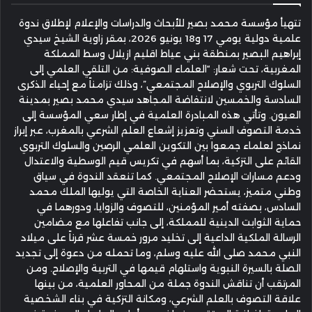
تتهيأ مؤسسة محمد بصير للأبحاث والدراسات والإعلام لإطلاق ندوة
علمية دولية يومي 17 و18 يونيو 2026، بمقر زاوية الشيخ سيدي
إبراهيم البصير بمنطقة بني عياط اقليم ازيلال وسط المملكة
المغربية، تحت شعار: “العلماء الصوفية: من التلقي العلمي إلى
السلوك التربوي والإصلاح المجتمعي”، وذلك تزامناً مع إحياء الذكرى
السادسة والخمسين لانتفاضة المجاهد سيدي محمد بصير بمدينة
العيون. وتأتي هذه المبادرة العلمية في إطار سعي المؤسسة إلى
خدمة التصوف السني وتعزيز إشعاع العلم الشرعي بالمغرب، عبر إبراز
نماذج لعلماء جمعوا بين التكوين العلمي الرصين والسلوك التربوي
القائم على التزكية، بما أسهم في تكريس قيم الوسطية والاعتدال
ودعم مسارات الإصلاح المجتمعي. كما تنعقد الندوة في سياق
وطني متميز، يستحضر العناية الخاصة التي يوليها الملك محمد
السادس، بصفته أمير المؤمنين، للتصوف والزوايا، ودورهما في
حماية الثوابت الدينية للمملكة، إلى جانب تفاعلها مع مضامين
الرسالة الملكية الداعية إلى تخليد مرور خمسة عشر قرناً على ميلاد
النبي محمد صلى الله عليه وسلم، وما تحمله من دعوة إلى تجديد
الصلة بالسيرة النبوية واستلهام قيمها في التربية والإصلاح. ومن
المرتقب أن تناقش الندوة جملة من المحاور العلمية، من بينها
علاقة التصوف بالعلم الشرعي، ومكانة التزكية في بناء الشخصية