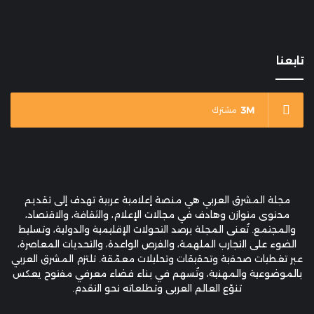
تابعنا
3M
مشترك
مجلة المشرق العربي هي منصة إعلامية عربية تهدف إلى تقديم
محتوى متوازن وهادف في مجالات الإعلام، والثقافة، والاقتصاد،
والمجتمع. تُعنى المجلة برصد التحولات الإقليمية والدولية، وتسليط
الضوء على التجارب الملهمة، والفرص الواعدة، والتحديات المعاصرة،
عبر تغطيات صحفية وتحقيقات وتحليلات معمّقة. تلتزم المشرق العربي
بالموضوعية والمهنية، وتُسهم في بناء فضاء معرفي مفتوح يعكس
تنوّع العالم العربي وتطلعاته نحو التقدم.