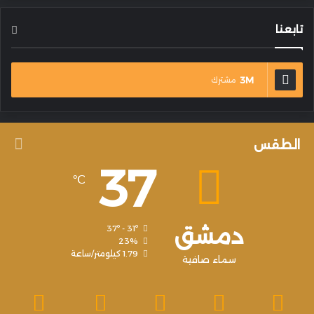
تابعنا
3M
مشترك
الطقس
37
℃
دمشق
37º - 31º
23%
1.79 كيلومتر/ساعة
سماء صافية