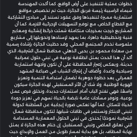
خطوات عملية للتنفيذ على أرض الواقع، كما أكدت المهندسة
شيماء الراسبية رئيسة فريق الجائزة، حيث تم تخصيص مواقع
استثمارية مميزة لتنفيذها وفق عقود تستند إلى مبادئ التشاركية
مع القطاع الخاص، مع توفير التسهيلات الإجرائية اللازمة. كما أن
المشاريع خرجت بمخرجات متكاملة شملت خرائط إنشائية ومعايير
فنية وتخطيطية جاهزة، بما يمهد لإسنادها وتحويلها إلى مشاريع
ملموسة تخدم المجتمع المحلي. وقد حظيت الجائزة بإشادة رسمية
من سعادة محمود بن يحيى الذهلي، محافظ شمال الشرقية، الذي
أكد أن هذا الحدث يمثل انطلاقة نوعية في تبني حلول عمرانية
حديثة، ويعكس إصرار المحافظة على أن تكون واجهة استثمارية
وسياحية واعدة. وأضاف أن إشراك الشباب في صياغة المشهد
العمراني يعد خطوة جوهرية لضمان استدامة التنمية وتعزيز
الهوية الوطنية. ولا شك أن الأثر المستقبلي لهذه الجائزة سيكون
واسعًا، فهي تفتح الباب أمام استثمارات جديدة، وتخلق فرص عمل
نوعية، وتوفر مساحات عامة نابضة بالحياة تسهم في تعزيز جودة
الحياة للسكان. كما أنها تعكس صورة إيجابية عن السلطنة كدولة
تتبنى الابتكار وتستثمر في طاقات شبابها، لتكون محافظة شمال
الشرقية نموذجًا يُحتذى في تبني الحلول المعمارية المستدامة
التي تعانق الماضي وتبني المستقبل. إن ختام هذه الجائزة لا يمثل
نهاية المطاف، بل هو بداية لمسار طويل من العمل والإبداع، حيث