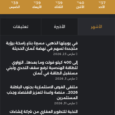
39
39
39
40
37
℃
℃
℃
℃
℃
الأحد
الأثنين
الثلاثاء
الأربعاء
الخميس
الأشهر
الأخيرة
تعليقات
في يوبيلها الذهبي: مسيرة بناءٍ راسخة برؤية
متجددة تسهم في نهضة عُمان الحديثة
مارس 23, 2026
إلى 400 كيلو فولت وما بعدها… الزواوي
للطاقة الهندسية ترفع سقف التحدي وتبني
مستقبل الطاقة في عُمان
مارس 3, 2026
ملتقى الفرص الاستثمارية بجنوب الباطنة
2026… منصة واعدة لتعزيز الاقتصاد وجذب
المستثمرين
مارس 31, 2026
النخبة للتطوير العقاري من شركة إنشاءات