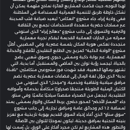
لهذا التوجه، حيث قدّمت المشاريع الفائزة نماذج ملهمة يمكن أن
تشكل خارطة طريق للتنمية العمرانية المستدامة في السلطنة.
ففي ولاية إبراء، جاء مشروع "انعكاس" ليعيد صياغة قلب المدينة
عبر مساحات حضرية متعددة الاستخدامات تجمع بين الثقافة
والترفيه والتسوق، إلى جانب مشروع "دهاليز إبراء" الذي استوحى
ممراته من الحارات العمانية القديمة ليقدّم تجربة معمارية
متجددة تعكس هوية المكان بلمسة عصرية. وفي المضيبي، أطلّ
مشروع "الواحة الذكية" كمزيج بين الطابع التقليدي للأفلاج والحداثة
المعمارية، عبر بوابة ذكية وممشى حيوي وسوق شعبي يضج
بالحياة، ليجسد رؤية توازن بين الماضي والمستقبل. أما بدية، التي
تشتهر برمالها الذهبية، فقد شهدت فوز مشروعين متكاملين: "نافذة
بدية" الذي حوّل لغة الرمال إلى فضاءات معمارية عصرية تضم
مرافق سياحية وثقافية وخدمية، و"مرتحل" الذي استوحى من
الكثبان الرملية الطويلة منتجعًا صحراويًا متكاملًا بخدماته وأسواقه
التقليدية، ليجعل من الصحراء مقصدًا سياحيًا عالميًا. وفي سناو،
جاء "المسار الأخضر" كمحور حضري يربط السكان والزوار بممشى يمتد
لمسافة 1.2 كم وحدائق عامة ومرافق تجارية، إلى جانب مشروع
"سوق سناو" الذي أعاد إحياء السوق القديم بهوية تاريخية مع تعزيز
بنيته التحتية بمرافق حديثة، ليكون نموذجًا للتوازن بين الأصالة
والتطور. هذه المشاريع لم تكن مجرد أفكار على الورق، بل رُسمت لها