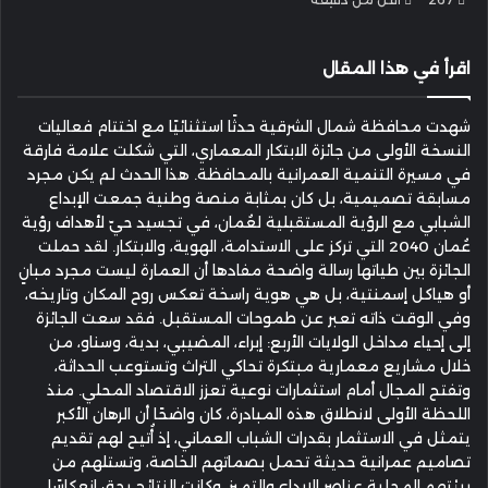
إلكترونيا
اقرأ في هذا المقال
شهدت محافظة شمال الشرقية حدثًا استثنائيًا مع اختتام فعاليات
النسخة الأولى من جائزة الابتكار المعماري، التي شكلت علامة فارقة
في مسيرة التنمية العمرانية بالمحافظة. هذا الحدث لم يكن مجرد
مسابقة تصميمية، بل كان بمثابة منصة وطنية جمعت الإبداع
الشبابي مع الرؤية المستقبلية لعُمان، في تجسيد حيّ لأهداف رؤية
عُمان 2040 التي تركز على الاستدامة، الهوية، والابتكار. لقد حملت
الجائزة بين طياتها رسالة واضحة مفادها أن العمارة ليست مجرد مبانٍ
أو هياكل إسمنتية، بل هي هوية راسخة تعكس روح المكان وتاريخه،
وفي الوقت ذاته تعبر عن طموحات المستقبل. فقد سعت الجائزة
إلى إحياء مداخل الولايات الأربع: إبراء، المضيبي، بدية، وسناو، من
خلال مشاريع معمارية مبتكرة تحاكي التراث وتستوعب الحداثة،
وتفتح المجال أمام استثمارات نوعية تعزز الاقتصاد المحلي. منذ
اللحظة الأولى لانطلاق هذه المبادرة، كان واضحًا أن الرهان الأكبر
يتمثل في الاستثمار بقدرات الشباب العماني، إذ أُتيح لهم تقديم
تصاميم عمرانية حديثة تحمل بصماتهم الخاصة، وتستلهم من
بيئتهم المحلية عناصر الإبداع والتميز. وكانت النتائج بحق انعكاسًا