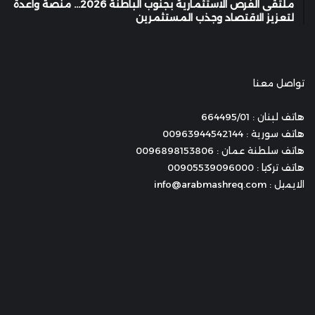
ملتقى الفرص الاستثمارية بجنوب الباطنة 2026… منصة واعدة
لتعزيز الاقتصاد وجذب المستثمرين
تواصل معنا
هاتف لبنان : 664495/01
هاتف سورية : 00963944542144
هاتف سلطنة عمان : 0096898153806
هاتف تركيا : 00905539096000
الايميل : info@arabmashreq.com