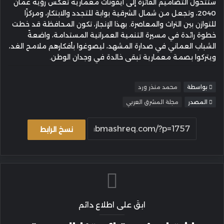
ستتحول التصاميم الفائزة إلى أيقونات معمارية تعكس رؤية عُمان
2040، وتجعل من شمال الشرقية بوابة للتجدد والابتكار، ومركزًا
للتوازن بين التراث والمعاصرة. بهذا الإنجاز، تكون المحافظة قد خطت
خطوة رائدة في مسيرة التنمية العمرانية المستدامة، واضعةً
الشباب العماني في صدارة المشهد، ليصوغوا بأفكارهم ملامح الغد،
ويتركوا بصمة معمارية تبقى خالدة في وجدان الوطن.
بواسطة
محمد منذر ورد
المصدر
مجلة المشرق العربي
نسخ الرابط
ابقَ على اطلاع دائم