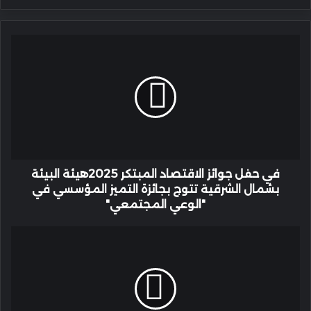
في
حفل
جوائز
الاقتصاد
المبتكر
2025هيئة
البيئة
بشمال
الشرقية
تتوج
في حفل جوائز الاقتصاد المبتكر 2025هيئة البيئة
بجائزة
بشمال الشرقية تتوج بجائزة التميز المؤسسي في
التميز
"الوعي المجتمعي"
المؤسسي
في
بتوسع
"الوعي
عالمي
المجتمعي"
ونمو
قوي
…
منظومة