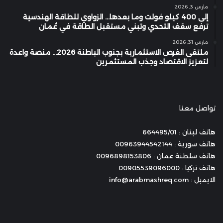
مارس 3, 2026
إلى 400 كيلو فولت وما بعدها… الزواوي للطاقة الهندسية
ترفع سقف التحدي وتبني مستقبل الطاقة في عُمان
مارس 31, 2026
ملتقى الفرص الاستثمارية بجنوب الباطنة 2026… منصة واعدة
لتعزيز الاقتصاد وجذب المستثمرين
تواصل معنا
هاتف لبنان : 664495/01
هاتف سورية : 00963944542144
هاتف سلطنة عمان : 0096898153806
هاتف تركيا : 00905539096000
الايميل : info@arabmashreq.com