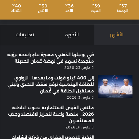
40
39
36
39
37
℃
℃
℃
℃
℃
الجمعة
السبت
الأحد
الأثنين
الثلاثاء
الأشهر
الأخيرة
تعليقات
في يوبيلها الذهبي: مسيرة بناءٍ راسخة برؤية
متجددة تسهم في نهضة عُمان الحديثة
مارس 23, 2026
إلى 400 كيلو فولت وما بعدها… الزواوي
للطاقة الهندسية ترفع سقف التحدي وتبني
مستقبل الطاقة في عُمان
مارس 3, 2026
ملتقى الفرص الاستثمارية بجنوب الباطنة
2026… منصة واعدة لتعزيز الاقتصاد وجذب
المستثمرين
مارس 31, 2026
النخبة للتطوير العقاري من شركة إنشاءات