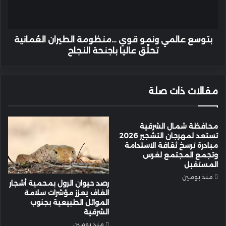
الطيران
العُمانية
تحلّق
عاليا
بتوسع عالمي ونمو قوي …منظومة الطيران العُمانية
باجنحة
تحلّق عاليا باجنحة النجاح
النجاح
مقالات ذات صلة
محافظة شمال الشرقية
تستعد لمهرجان التشجير 2026
مبادرة ترسخ ثقافة الاستدامة
وتجمع المجتمع لغرس
المستقبل
منذ يومين
رصد حيوان الرول بمحمية أشجار
الغاف يعزز مؤشرات سلامة
الموائل الطبيعية بجنوب
الشرقية
منذ يومين