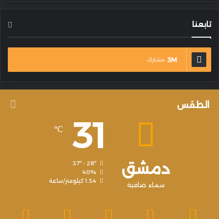
تابعنا
3M
مشترك
الطقس
31
℃
دمشق
37º - 28º
40%
1.34 كيلومتر/ساعة
سماء صافية