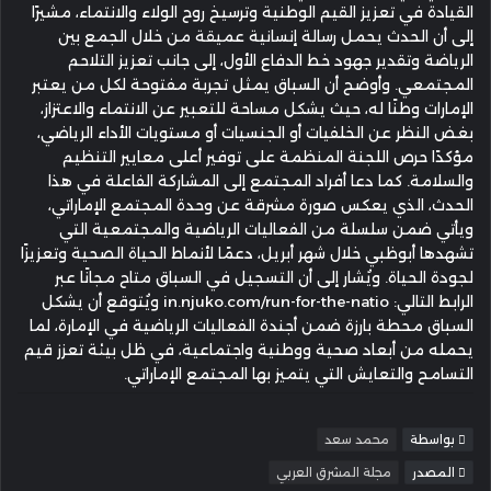
القيادة في تعزيز القيم الوطنية وترسيخ روح الولاء والانتماء، مشيرًا
إلى أن الحدث يحمل رسالة إنسانية عميقة من خلال الجمع بين
الرياضة وتقدير جهود خط الدفاع الأول، إلى جانب تعزيز التلاحم
المجتمعي. وأوضح أن السباق يمثل تجربة مفتوحة لكل من يعتبر
الإمارات وطنًا له، حيث يشكل مساحة للتعبير عن الانتماء والاعتزاز،
بغض النظر عن الخلفيات أو الجنسيات أو مستويات الأداء الرياضي،
مؤكدًا حرص اللجنة المنظمة على توفير أعلى معايير التنظيم
والسلامة. كما دعا أفراد المجتمع إلى المشاركة الفاعلة في هذا
الحدث، الذي يعكس صورة مشرقة عن وحدة المجتمع الإماراتي،
ويأتي ضمن سلسلة من الفعاليات الرياضية والمجتمعية التي
تشهدها أبوظبي خلال شهر أبريل، دعمًا لأنماط الحياة الصحية وتعزيزًا
لجودة الحياة. ويُشار إلى أن التسجيل في السباق متاح مجانًا عبر
الرابط التالي: in.njuko.com/run-for-the-natio ويُتوقع أن يشكل
السباق محطة بارزة ضمن أجندة الفعاليات الرياضية في الإمارة، لما
يحمله من أبعاد صحية ووطنية واجتماعية، في ظل بيئة تعزز قيم
التسامح والتعايش التي يتميز بها المجتمع الإماراتي.
بواسطة
محمد سعد
المصدر
مجلة المشرق العربي