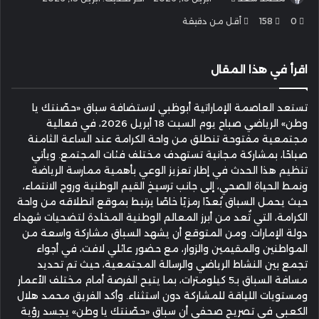
بريدا
0
158
أقل من دقيقة
إلكترونيا
اقرأ في هذا المقال
تستعد العاصمة الإماراتية أبوظبي لاستضافة سباق «حصّنتك يا
وطن» الرياضي صباح يوم السبت 18 أبريل 2026، في فعالية
مجتمعية مفتوحة تنطلق من واحة الكرامة عند الساعة الثامنة
صباحًا، بمشاركة مجانية تستهدف مختلف فئات المجتمع. ويأتي
تنظيم هذا الحدث في إطار تعزيز الوعي بأهمية ممارسة الرياضة
ونمط الحياة الصحي، إلى جانب ترسيخ القيم الوطنية وروح الانتماء،
حيث يحمل السباق بُعدًا رمزيًا خاصًا يرتبط بموقع انطلاقه من واحة
الكرامة، التي تُعد من أبرز المعالم الوطنية المخلدة لتضحيات شهداء
دولة الإمارات. ومن المتوقع أن يشهد السباق مشاركة واسعة من
المواطنين والمقيمين والزوار، مع حضور عائلي لافت، في أجواء
تجمع بين النشاط الرياضي والرسالة المجتمعية، حيث تم تحديد
مسافة السباق بـ5 كيلومترات، بما يتيح الفرصة أمام مختلف الأعمار
ومستويات اللياقة للمشاركة دون استثناء. وأكد الفريق محمد هلال
الكعبي في تصريح صحفي أن سباق «حصّنتك يا وطن» يجسد رؤية