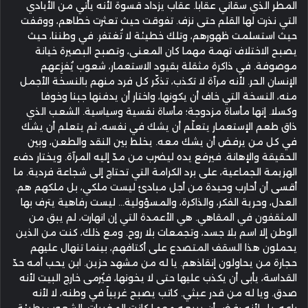
المطر الذي سقاني عقاباً. عقاب يزداد قسوة لأنه يأتي من الأيادي
التي نذرت لها القلم حتى نزف. تفوقت حيث تعثرت خطاهم، ووقفت
حيث استسلمت ظهورهم، وتلك خطيئة لا تُغتفر. في وطننا، حيث
يصبح الاختلاف تهمة مهما كان المعنى، وتصبح البصيرة خيانة
موصوفة. في ذاكرة مثقلة بقيود الاستعمار، شعوب يُفزِعهم
الإنسان الحر. لأنه مرآة لا تكذب، تذكّر كل فرد منهم بالنسخة الأجمل
منه، النسخة التي خاف أن يكونها، واختار أن يدفنها جبنا وخوفا
وكسلا. إنها مأساة مزدوجة؛ مأساة نفسية وسياسية. الشعب الذي
ذاق طعم الإستعمار يتعلّم أن يشك في نفسه، ثم يتعلم أن يشك
في كل من يرفض أن يشك معه. يخلط بين النقد والطعن، وبين
الحقيقة والإهانة. فيرفع يده ليضرب من مدّ إليه المرآة. ويختار دفء
الهزيمة الجماعية، على برد الكرامة التي تحتاج إلى شجاعة فردية. ما
أقسى أن أحارب وحيدة من أجل مبادئ ليست ملكي، بل ملكهم هم.
العدل، وحرية الفكر، والذاكرة، والمسؤولية... ليست رفاهية يترف بها
المثقفون في المقاهي. هي الأعمدة التي إن انهارت، لم يبق من
الوطن إلا اسم بلا جسد، وتجمعات بلا روح. ومع ذلك، كنت من الذين
يحملون هذا السقف المتصدع على أكتافهم، بينما تنهال عليهم
حجارة من يحاولون إنقاذهم. يا له من مشهد حزين. ابن يحب أمه حدّ
القداسة، يأبى أن يكذب عليها حتى لا يخونها، فيُرمى خارج البيت لأنه
صدق. ويا له من قدر عبثي. كاتب يصبح غريباً في وطنه، لا لأنه