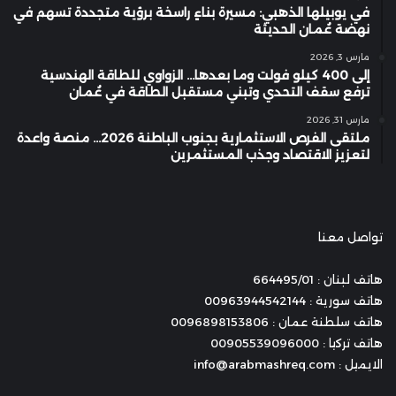
في يوبيلها الذهبي: مسيرة بناءٍ راسخة برؤية متجددة تسهم في
نهضة عُمان الحديثة
مارس 3, 2026
إلى 400 كيلو فولت وما بعدها… الزواوي للطاقة الهندسية
ترفع سقف التحدي وتبني مستقبل الطاقة في عُمان
مارس 31, 2026
ملتقى الفرص الاستثمارية بجنوب الباطنة 2026… منصة واعدة
لتعزيز الاقتصاد وجذب المستثمرين
تواصل معنا
هاتف لبنان : 664495/01
هاتف سورية : 00963944542144
هاتف سلطنة عمان : 0096898153806
هاتف تركيا : 00905539096000
الايميل : info@arabmashreq.com