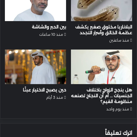
البلاناريا مخلوق صغير يكشف
بين الحبر والشاشة
عظمة الخالق وأسرار التجدد
منذ 10 ساعات
منذ ساعتين
هل ينجح الزواج باختلاف
حين يصبح الاختيار عبئًا
الجنسيات … أم أن النجاح تصنعه
منذ 3 أيام
منظومة القيم؟
منذ يوم واحد
اترك تعليقاً