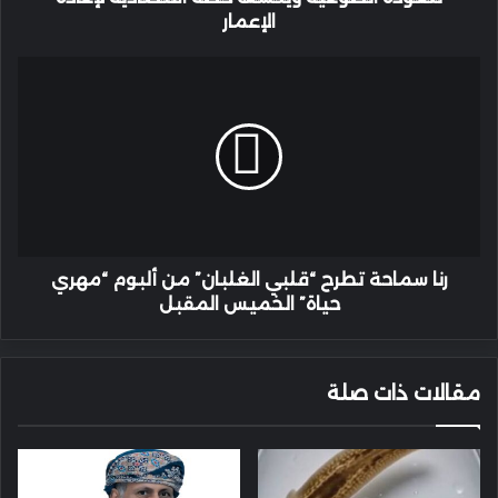
خطة
الإعمار
اقتصادية
لإعادة
رنا
الإعمار
سماحة
تطرح
“قلبي
الغلبان”
من
ألبوم
“مهري
حياة”
الخميس
رنا سماحة تطرح “قلبي الغلبان” من ألبوم “مهري
المقبل
حياة” الخميس المقبل
مقالات ذات صلة