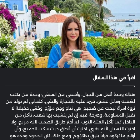
اقرأ في هذا المقال
هناك وحدة أثقل من الجبال، وأقسى من المنفى: وحدة من يكتب
لشعبه رسائل عشق، فيردّ عليه بالحجارة والنفي. كلماتي لم تولد من
نزوة امرأة تبحث عن ضجيج. هي نتاج وجع مؤرَّخ، وحُمّى حقيقة لا
تقبل المساومة، وصرخة قيم إن لم يتشبث بها شعب، تآكل من
الداخل كما تأكل العثة الثوب. لم أختر طريق الصمت لأنه مريح، ولا
اخترت النسيان لأنه يغري. اخترت أن أنطق حيث سكت الجميع، وأن
أرمّم ما تركوه خراباً يليق بذاكرتهم. ومع ذلك، كان الجحود وحده هو