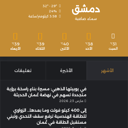
دمشق
32º - 29º
24%
3.58 كيلومتر/ساعة
سماء صافية
39
39
40
38
31
℃
℃
℃
℃
℃
السبت
الأحد
الأثنين
الثلاثاء
الأربعاء
الأشهر
الأخيرة
تعليقات
في يوبيلها الذهبي: مسيرة بناءٍ راسخة برؤية
متجددة تسهم في نهضة عُمان الحديثة
مارس 23, 2026
إلى 400 كيلو فولت وما بعدها… الزواوي
للطاقة الهندسية ترفع سقف التحدي وتبني
مستقبل الطاقة في عُمان