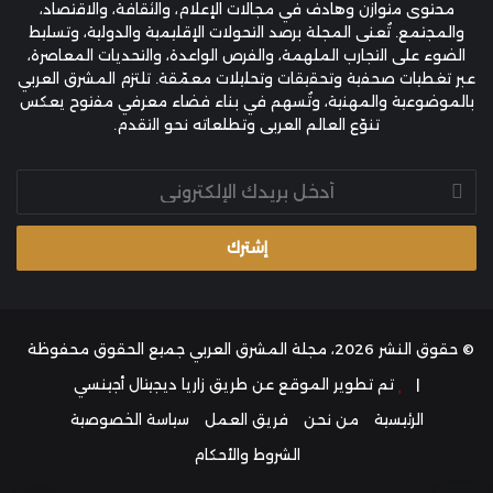
محتوى متوازن وهادف في مجالات الإعلام، والثقافة، والاقتصاد،
والمجتمع. تُعنى المجلة برصد التحولات الإقليمية والدولية، وتسليط
الضوء على التجارب الملهمة، والفرص الواعدة، والتحديات المعاصرة،
عبر تغطيات صحفية وتحقيقات وتحليلات معمّقة. تلتزم المشرق العربي
بالموضوعية والمهنية، وتُسهم في بناء فضاء معرفي مفتوح يعكس
تنوّع العالم العربي وتطلعاته نحو التقدم.
أدخل
بريدك
الإلكتروني
© حقوق النشر 2026، مجلة المشرق العربي جميع الحقوق محفوظة
|
تم تطوير الموقع عن طريق
زاريا ديجيتال أجينسي
الرئيسية
من نحن
فريق العمل
سياسة الخصوصية
الشروط والأحكام