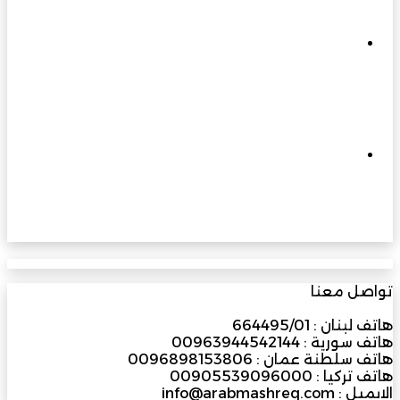
متجددة تسهم في نهضة عُمان الحديثة
مارس 3, 2026
إلى 400 كيلو فولت وما بعدها… الزواوي
للطاقة الهندسية ترفع سقف التحدي وتبني
مستقبل الطاقة في عُمان
مارس 31, 2026
ملتقى الفرص الاستثمارية بجنوب الباطنة
2026… منصة واعدة لتعزيز الاقتصاد وجذب
المستثمرين
تواصل معنا
هاتف لبنان : 664495/01
هاتف سورية : 00963944542144
هاتف سلطنة عمان : 0096898153806
هاتف تركيا : 00905539096000
الايميل : info@arabmashreq.com