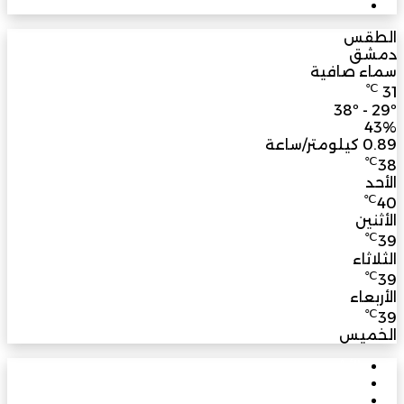
3M
مشترك
الطقس
دمشق
سماء صافية
℃
31
38º - 29º
43%
0.89 كيلومتر/ساعة
℃
38
الأحد
℃
40
الأثنين
℃
39
الثلاثاء
℃
39
الأربعاء
℃
39
الخميس
الأشهر
الأخيرة
تعليقات