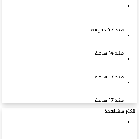
مكتب والي إبراء ينظم لقاءً بمشاركة هيئة البيئة
لمناقشة تعزيز التشجير وزيادة المسطحات الخضراء
بالولاية
منذ 47 دقيقة
البلاناريا مخلوق صغير يكشف عظمة الخالق وأسرار
التجدد
منذ 14 ساعة
سبتمبر المقبل انطلاق النسخة الثالثة من المؤتمر
الدولي “عربية لا تعرف المستحيل” في دبي
منذ 17 ساعة
كاي إنترناشونال تشيد بقوة سوق السيارات المصري
وتقرر تخصيص ادارة مباشرة
منذ 17 ساعة
الأكثر مشاهدة
مارس 23, 2026
في يوبيلها الذهبي: مسيرة بناءٍ راسخة برؤية