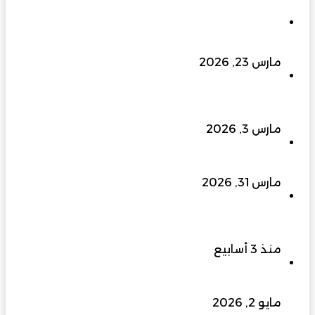
في يوبيلها الذهبي: مسيرة بناءٍ راسخة برؤية متجددة
تسهم في نهضة عُمان الحديثة
مارس 23, 2026
إلى 400 كيلو فولت وما بعدها… الزواوي للطاقة
الهندسية ترفع سقف التحدي وتبني مستقبل الطاقة
في عُمان
مارس 3, 2026
ملتقى الفرص الاستثمارية بجنوب الباطنة 2026…
منصة واعدة لتعزيز الاقتصاد وجذب المستثمرين
مارس 31, 2026
النخبة للتطوير العقاري من شركة إنشاءات إلى علامة
رائدة في التطوير العقاري والتصنيع والتجهيزات
المنزلية
منذ 3 أسابيع
منطقة الذكاء الاصطناعي في مسقط.. هل تغيّر
قواعد اللعبة الاقتصادية في عُمان؟
مايو 2, 2026