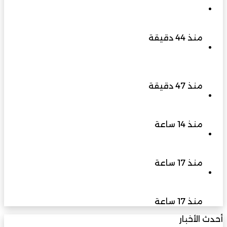
هيئة البيئة بشمال الشرقية تواصل جهودها لتوثيق
التنوع الأحيائي ومتابعة مؤشرات الحياة الفطرية
منذ 44 دقيقة
مكتب والي إبراء ينظم لقاءً بمشاركة هيئة البيئة
لمناقشة تعزيز التشجير وزيادة المسطحات الخضراء
بالولاية
منذ 47 دقيقة
البلاناريا مخلوق صغير يكشف عظمة الخالق وأسرار
التجدد
منذ 14 ساعة
سبتمبر المقبل انطلاق النسخة الثالثة من المؤتمر
الدولي “عربية لا تعرف المستحيل” في دبي
منذ 17 ساعة
كاي إنترناشونال تشيد بقوة سوق السيارات المصري
وتقرر تخصيص ادارة مباشرة
منذ 17 ساعة
أحدث الأخبار