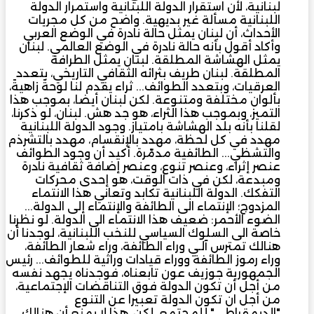
لبنانية، لأن استقرار الدولة اللبنانية واستمرار الدولة
اللبنانية مسألة غير بديهية. واضح من كل مجريات
الأحداث، أن لبنان يمثل حالة نادرة في الوضع العربي
وأكاد أقول بأنه حالة نادرة في الوضع العالمي. لبنان
يمثل الهشاشة المطلقة. لبنان يمثل الطرافة
المطلقة. لبنان طريف بثرائه الثقافي التاريخي، بتعدد
العرقيات، وبتعدد الطوائف... ثراء يقدم لنا لوحةً زاهيةً،
بألوان مختلفة ومتنوعة. لكن لبنان أيضا، بموجب هذا
التميز، وبموجب هذا الثراء، هو جد هش. لبنان، لو ذكرنا،
لقلنا بأنه بلد الهشاشة بامتياز. وجود الدولة اللبنانية
مهدد في كل لحظة، مهدد بالإنقسام، مهدد بالتشرذم
والتشظي... الطائفية مدمّرة. أكيد أن وجود الطوائف
عنصر إثراء، وعنصر تنوع، وعنصر إضافة ثقافية نادرة
ومبدعة، لكن في ذات الوقت، هو إحدى محركات
التفكك. الدولة اللبنانية تكابد وتعاني هذا الانتماء
المزدوج؛ الإنتماء الى الطائفة والإنتماء إلى الدولة...
الضوء الأحمر: ضعيف هذا الانتماء الى الدولة. لو نظرنا
خاصة الى السلوك السياسي للنخب اللبنانية، لوجدنا أن
هنالك تمترس آلـي وراء الطائفة، وراء شعار الطائفة،
وراء رموز الطائفة ووراء قيادات وراثية للطوائف... رئيس
الجمهورية جوزيف عون تابعناه، فوجدناه يجهد نفسه
من أجل أن تكون الدولة فوق التناقضات الإجتماعية،
من أجل ان تكون الدولة تعبيرا عن التنوع
"الديمقراطي" للمجتمع. لكن، هذا لا يمنع أن هنالك