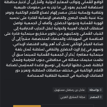
الواقع العُماني وتواكب المعايير الدولية. وأشار إلى أن اختيار محافظة
لاستضافة المخيم يعود إلى ما تزخر به من مقومات طبيعية
وثقافية وإنسانية تشكل مصدر إلهام لصناع الأفلام الوثائقية، وتوفر
بيئة غنية بالسرد البصري والقصص الإنسانية القادرة على تجسيد
الهوية العُمانية وتنوعها الحضاري. وأضاف أن الجمعية تواصل
استقطاب الخبرات العربية والدولية لنقل التجارب الاحترافية إلى
الشباب العُماني، وتمكينهم من تطوير مشاريع سينمائية قادرة على
المنافسة في المهرجانات والمنصات المتخصصة، مشيراً إلى أن
صناعة الفيلم الوثائقي تمثل أحد أهم روافد الاقتصاد الإبداعي،
وتسهم في إبراز الإرث الحضاري والثقافي لسلطنة عُمان بلغة
سينمائية معاصرة. يُذكر أن الجمعية العُمانية للسينما سبق أن
نظمت مخيمات مماثلة في محافظتي جنوب الشرقية وشمال
الباطنة، ضمن خطتها الرامية إلى توسيع قاعدة الممارسين لصناعة
الأفلام الوثائقية في مختلف محافظات السلطنة، وتعزيز دور
الصناعات الإبداعية في التنمية الثقافية المستدامة.
بواسطة
عادل بن رمضان مستهيل
المصدر
مجلة المشرق العربي