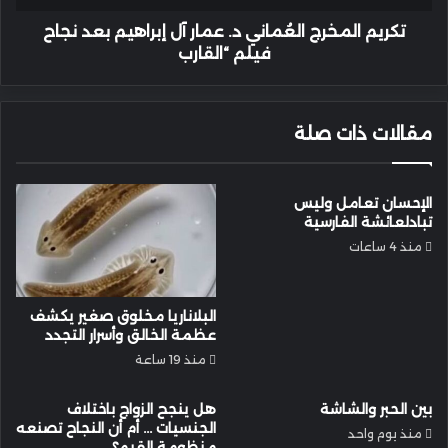
نجاح
فيلم
تكريم المخرج العُماني د. عمار آل إبراهيم بعد نجاح
“القارب
فيلم “القارب
مقالات ذات صلة
الإحسان تعامل وليس
تبادلعائشة الفارسية
منذ 4 ساعات
البلاناريا مخلوق صغير يكشف
عظمة الخالق وأسرار التجدد
منذ 19 ساعة
بين الحبر والشاشة
هل ينجح الزواج باختلاف
الجنسيات … أم أن النجاح تصنعه
منذ يوم واحد
منظومة القيم؟