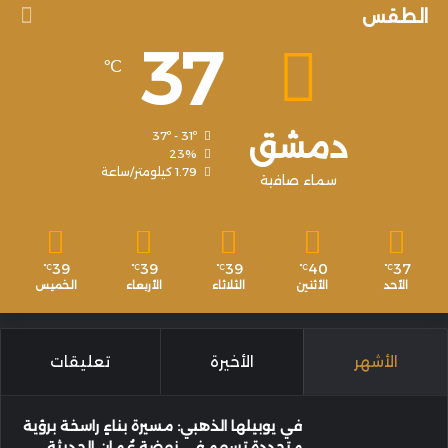
الطقس
37
℃
دمشق
37º - 31º
23%
1.79 كيلومتر/ساعة
سماء صافية
39
39
39
40
37
℃
℃
℃
℃
℃
الأحد
الأثنين
الثلاثاء
الأربعاء
الخميس
الأشهر
الأخيرة
تعليقات
في يوبيلها الذهبي: مسيرة بناءٍ راسخة برؤية
متجددة تسهم في نهضة عُمان الحديثة