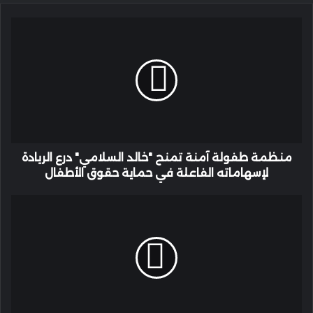
منظمة
طفولة
آمنة
تمنح
"خالد
السلامي"
درع
الريادة
لإسهاماته
الفاعلة
منظمة طفولة آمنة تمنح "خالد السلامي" درع الريادة
في
لإسهاماته الفاعلة في حماية حقوق الأطفال
حماية
حقوق
تكريم
الأطفال
المخرج
العُماني
د.
عمار
آل
إبراهيم
بعد