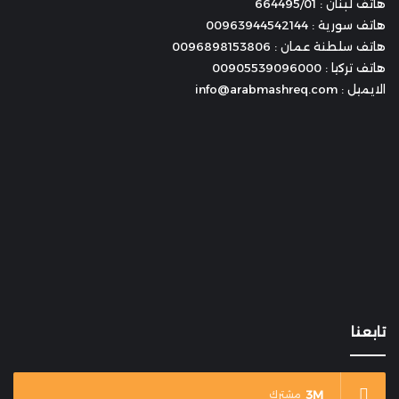
هاتف لبنان : 664495/01
هاتف سورية : 00963944542144
هاتف سلطنة عمان : 0096898153806
هاتف تركيا : 00905539096000
الايميل : info@arabmashreq.com
تابعنا
3M
مشترك