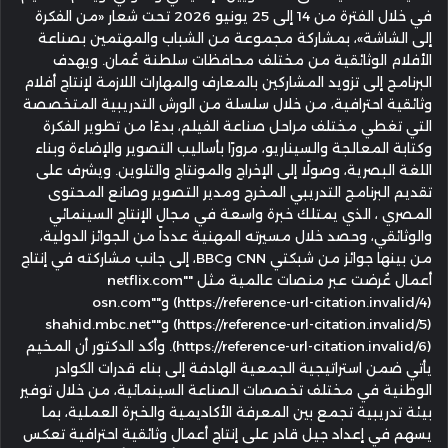
في خلال الفترة من 14 إلى 25 يونيو 2026 تحت شعار «من الفكرة
إلى الشاشة»، بمشاركة مجموعة من الشباب والمهتمين بصناعة
الأفلام الوثائقية من مختلف محافظات سلطنة عُمان. ويهدف
البرنامج إلى تزويد المشاركين بالمعارف والمهارات اللازمة لإنتاج أفلام
وثائقية احترافية، من خلال سلسلة من الورش التدريبية المتخصصة
التي تغطي مختلف مراحل صناعة الفيلم، بدءًا من تطوير الفكرة
وكتابة المعالجة والسيناريو، مرورًا بأساليب التصوير والإضاءة وبناء
اللغة البصرية، وصولًا إلى الإخراج والمونتاج والتلوين. ويشرف على
تقديم البرنامج التدريبي المخرج ومدير التصوير وصانع المحتوى
المصري ، الذي يمتلك خبرة واسعة في مجال الإنتاج السينمائي
والوثائقي، وحصد خلال مسيرته المهنية عدداً من الجوائز الدولية،
من بينها جوائز من شبكتي CNN وBBC، إلى جانب مشاركته في إنتاج
أعمال عُرضت عبر منصات عالمية مثل "netflix.com"
(https://reference-url-citation.invalid/4) و"osn.com"
(https://reference-url-citation.invalid/5) و"shahid.mbc.net"
(https://reference-url-citation.invalid/6). وأكد الدكتور أن المخيم
يأتي ضمن استراتيجية الجمعية الهادفة إلى بناء قدرات الكوادر
الوطنية في مختلف تخصصات الصناعة السينمائية، من خلال توفير
بيئة تدريبية تجمع بين المعرفة الأكاديمية والخبرة العملية، بما
يسهم في إعداد جيل قادر على إنتاج أعمال وثائقية احترافية تعكس