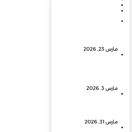
الأخيرة
تعليقات
في يوبيلها الذهبي: مسيرة
بناءٍ راسخة برؤية متجددة
تسهم في نهضة عُمان
الحديثة
مارس 23, 2026
إلى 400 كيلو فولت وما
بعدها… الزواوي للطاقة
الهندسية ترفع سقف التحدي
وتبني مستقبل الطاقة في
عُمان
مارس 3, 2026
ملتقى الفرص الاستثمارية
بجنوب الباطنة 2026… منصة
واعدة لتعزيز الاقتصاد وجذب
المستثمرين
مارس 31, 2026