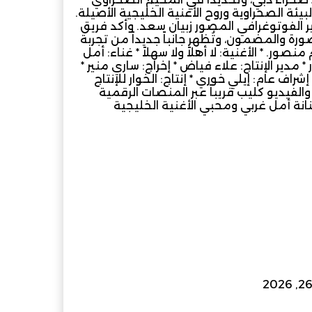
هد جمال البيئة الصحراوية وروح الأغنية الخليجية الأصيلة.
ير الفوتوغرافي المصور زبيان سعد. وأكد فريق
 والمضمون، وتُظهر جانباً جديداً من تجربة
ور. * الأغنية: لا أهلاً ولا سهلاً * غناء: أمل
مدير الإنتاج: علاء فياض * إخراج: ساري منير *
اف عام: إيلي خوري * إنتاج: الخوار للإنتاج
رر طرح الأغنية والفيديو كليب قريباً عبر المنصات الرقمية
نة أمل غربي ومحبي الأغنية الخليجية