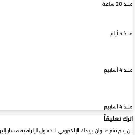
منذ 20 ساعة
التعاون
الخليجي
نجاح جماهيري وتنظيمي يعزز مكانة مهرجان الناظور ع
منذ 3 أيام
فعاليات تمتد حتى فبراير من العام المقبل وتستثمر 
المحلي
منذ 4 أسابيع
سلطنة عُمان تعزز حضورها العالمي في حوكمة الذكا
وإنجاز دولي لـ”عدسة عُمان
منذ 4 أسابيع
اترك تعليقاً
لن يتم نشر عنوان بريدك الإلكتروني.
الحقول الإلزامية مشار إليه