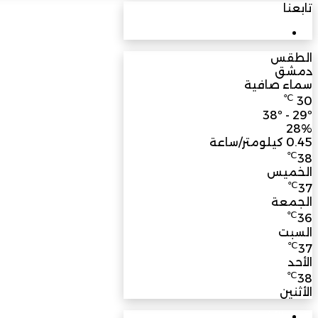
تابعنا
3M
مشترك
الطقس
دمشق
سماء صافية
℃
30
38º - 29º
28%
0.45 كيلومتر/ساعة
℃
38
الخميس
℃
37
الجمعة
℃
36
السبت
℃
37
الأحد
℃
38
الأثنين
الأشهر