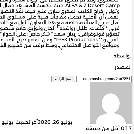
ALFA & Z Desert Camp، حيث عكست المشا
وتولى إخراج الكليب المخرج ساري منير، فيما نفّذ التصو
العمل أن الأغنية تحمل مفاجآت فنية على مستوى الصورة
أمل غربي الغنائية، خاصة مع هذا التعاون الأول مع حاتم منص
غربي * كلمات: طلال رواشده * ألحان وتوزيع: حاتم منصور * 
تصوير فوتوغرافي: زبيان سعد * شكر خاص: علي الخوار * إشر
الفني و ** EK Productions￼** ومن المق
ومواقع التواصل الاجتماعي، وسط ترقب من جمهور الفنا
بواسطة
ميرا علي
المصدر
مجلة المشرق العربي
نسخ الرابط
أرسل
بريدا
إلكترونيا
admin
يونيو 26, 2026
آخر تحديث: يونيو 26, 2026
7
0
أقل من دقيقة