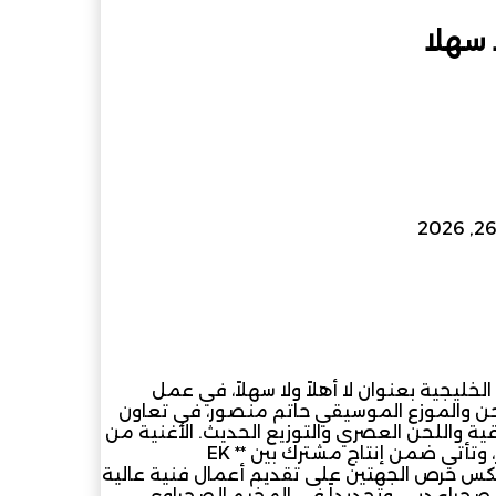
 سهلا
ام
مشاركة عبر البريد
لخليجية بعنوان لا أهلاً ولا سهلاً، في عمل
ملحن والموزع الموسيقي حاتم منصور، في تعاون
لراقية واللحن العصري والتوزيع الحديث. الأغنية من
كلمات الشاعر طلال رواشده، وألحان وتوزيع حاتم منصور، وتأتي ضمن إنتاج مشترك بين ** EK
ي خطوة تعكس حرص الجهتين على تقديم أعمال فنية عالية
حراء دبي، وتحديداً في المخيم الصحراوي