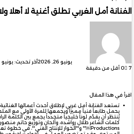
الفنانة أمل الغربي تطلق أغنية لا أهلا ولا
أرسل
بريدا
إلكترونيا
admin
يونيو 26, 2026
آخر تحديث: يونيو 26, 2026
7
0
أقل من دقيقة
فيسبوك
‫X
لينكدإن
بينتيريست
ماسنجر
ماسنجر
واتساب
تيلقر
اقرأ في هذا المقال
تستعد الفنانة أمل غربي لإطلاق أحدث أعمالها الغنائية ا
يحمل طابعاً فنياً مميزاً ويجمعها للمرة الأولى مع ال
يُنتظر أن يقدّم لوناً خليجياً متجدداً يجمع بين الكلمة ا
Productions￼** و**الخوار للإنتاج الفني**، ف
المستوى. وقد تم تصوير العمل في أجواء ساحرة وسط ص