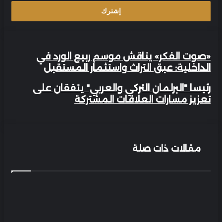
الفكر» يناقش موسم ربيع الورد في
لية: عبق التراث واستثمار المستقبل
 "البرلمان التركي والعربي" يتفقان على
ان
 مسارات العلاقات المشتركة
ي"
ية:
ن
لات ذات صلة
ار
ت
قبل
ات
ركة