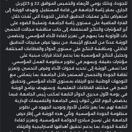
للجودة، وذلك يومي الأربعاء والخميس الموافق 22 و 23إبريل
الجاري، بمقر رئاسة الجامعة في قاعة المستقبل. وتهدف الورشة إلى
استعراض نتائج عمليات التدقيق الداخلي للجودة التي نُفذت خلال
الفترة الماضية على مستوى رئاسة الجامعة، وتسليط الضوء على
أبرز المؤشرات والنتائج المتحققة، إلى جانب مناقشة مجالات التحسين
ذات الأولوية بما يسهم في تعزيز كفاءة الأداء المؤسسي. وتتضمن
الورشة عددًا من المحاور الرئيسة، من بينها عرض مخرجات التدقيق
الداخلي، ومناقشة النتائج على مستوى الدوائر والقطاعات المختلفة،
وتحليل النتائج المؤسسية بما يدعم اتخاذ قرارات مبنية على
مؤشرات دقيقة، ويسهم في تطوير منظومة العمل المؤسسي.
كما تسعى الورشة إلى تحديد فجوات الأداء وفرص التحسين، وتعزيز
ثقافة الجودة والتحسين المستمر داخل الجامعة، بما يتماشى مع
التوجهات الوطنية نحو الارتقاء بمستوى الأداء المؤسسي وتحقيق
التميز في مختلف القطاعات التعليمية. ويستهدف برنامج الورشة
في يومه الأول مديري الدوائر التابعة لمكتب رئيس الجامعة، فيما
يخصص اليوم الثاني لنواب رئيس الجامعة والتقسيمات الإدارية
التابعة لهم، بما يعزز تكامل الأدوار وتوحيد الجهود في تطوير
منظومة الجودة المؤسسية. وتأتي هذه الورشة في إطار حرص
الجامعة على ترسيخ مبادئ الحوكمة المؤسسية، وتعزيز كفاءة
أنظمة الجودة، بما يدعم تحقيق أهدافها الاستراتيجية والارتقاء