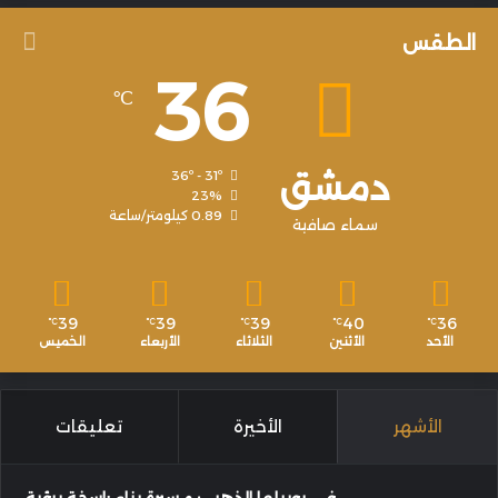
الطقس
36
℃
دمشق
36º - 31º
23%
0.89 كيلومتر/ساعة
سماء صافية
39
39
39
40
36
℃
℃
℃
℃
℃
الأحد
الأثنين
الثلاثاء
الأربعاء
الخميس
الأشهر
الأخيرة
تعليقات
في يوبيلها الذهبي: مسيرة بناءٍ راسخة برؤية