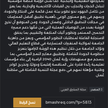
بمخرجاتها التعليمية والبحثية. كما تمثل الورشة منصةً مؤسسية
لتبادل الخبرات والتجارب بين القيادات الأكاديمية والإدارية، بما يعزز
من تكامل الجهود نحو تطوير بيئة عمل قائمة على الابتكار والجودة،
ويسهم في رفع مستوى الوعي بأهمية تطبيق أفضل الممارسات
في مجالات التدقيق الداخلي وضمان الجودة. ومن المتوقع أن تخرج
الورشة بعدد من التوصيات العملية التي من شأنها دعم مسيرة
التحسين المستمر، وتطوير آليات المتابعة والتقييم، بما يحقق
الاستجابة الفاعلة لمتطلبات التطوير المؤسسي، ويعزز من جاهزية
الجامعة لمواكبة المتغيرات المتسارعة في قطاع التعليم العالي.
وتؤكد الجامعة من خلال تنظيم هذه الورشة التزامها بتعزيز
منظومة الجودة الشاملة، وتطبيق معايير التميز المؤسسي، بما
ينسجم مع مستهدفات رؤية عُمان 2040 الرامية إلى بناء مؤسسات
تعليمية رائدة قادرة على المنافسة إقليميًا ودوليًا، وتخريج كوادر
وطنية مؤهلة تسهم في دفع عجلة التنمية الشاملة في سلطنة
عُمان.
المصدر
مجلة المشرق العربي
نسخ الرابط