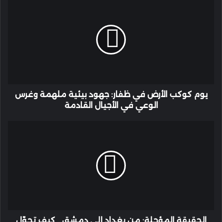
كوكب
الأرض
في
ظفار:
جهود
بيئية
ملهمة
وغرس
الوعي
يوم كوكب الأرض في ظفار: جهود بيئية ملهمة وغرس
في
الوعي في الأجيال القادمة
الأجيال
القادمة
الحقيقة
المؤجلة:
من
بغداد
إلى
دمشق…
كيف
تحوّل
العرب
من
الحقيقة المؤجلة: من بغداد إلى دمشق… كيف تحوّل