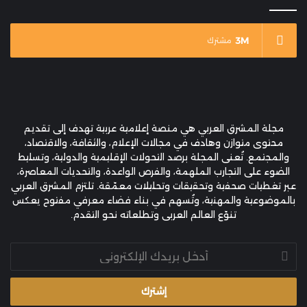
3M
مشترك
مجلة المشرق العربي هي منصة إعلامية عربية تهدف إلى تقديم
محتوى متوازن وهادف في مجالات الإعلام، والثقافة، والاقتصاد،
والمجتمع. تُعنى المجلة برصد التحولات الإقليمية والدولية، وتسليط
الضوء على التجارب الملهمة، والفرص الواعدة، والتحديات المعاصرة،
عبر تغطيات صحفية وتحقيقات وتحليلات معمّقة. تلتزم المشرق العربي
بالموضوعية والمهنية، وتُسهم في بناء فضاء معرفي مفتوح يعكس
تنوّع العالم العربي وتطلعاته نحو التقدم.
أدخل
بريدك
الإلكتروني