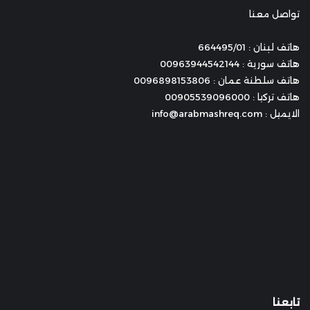
تواصل معنا
هاتف لبنان : 664495/01
هاتف سورية : 00963944542144
هاتف سلطنة عمان : 0096898153806
هاتف تركيا : 00905539096000
الايميل : info@arabmashreq.com
تابعنا