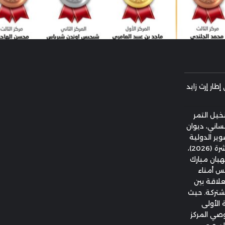
طار إرث زايد
نخيل التمر
إنساني، ديوان
ير الدولية
"النخلة في عيون العالم" بدورتها السابعة عشرة (2026)،
هيان مبارك
لس أمناء
علاقة بين
مشتركة. حيث
 الأولى
وصي المركز