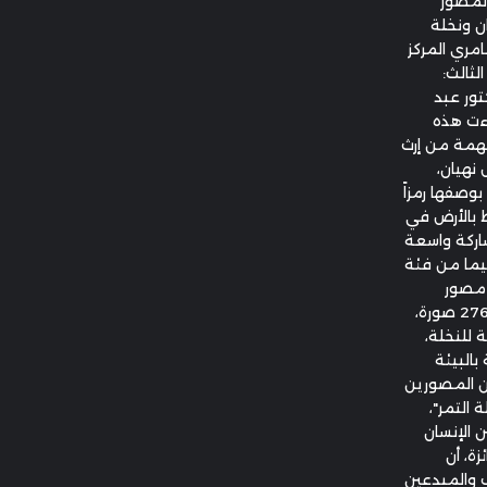
المصور
ان ونخلة
امري المركز
لثالث:
تور عبد
اءت هذه
تلهمة من إرث
 نهيان،
بوصفها رمزاً
ط بالأرض في
شاركة واسعة
يما من فئة
باب، حيث تميزت هذه الدورة بمشاركة 54 مصور
يمثلون 17 دولة، وبلغ عدد الصور المشاركة 276 صورة،
 للنخلة،
بالبيئة
من المصورين
 التمر"،
 الإنسان
زة، أن
 والمبدعين