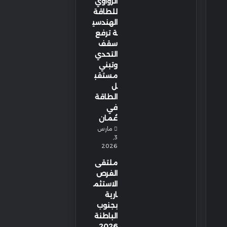
الزواوي
للطاقة
الهندسي
ة ترفع
سقف
التحدي
وتبني
مستقب
ل
الطاقة
في
عُمان
مارس
3,
2026
ملتقى
الفرص
الاستثم
ارية
بجنوب
الباطنة
2026…