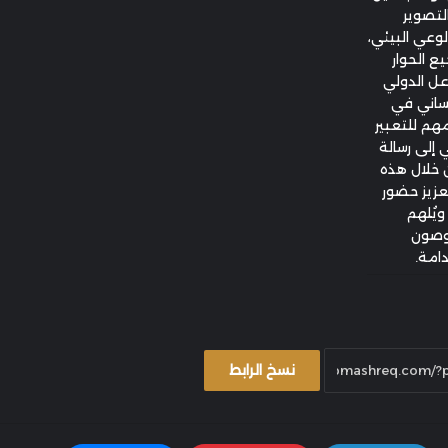
تصوير
لوعي البيئي،
يع الحوار
عل الدولي
نساني في
مهم للتعبير
 إلى رسالة
ن خلال هذه
تعزيز حضور
ويُلهم
 وصون
امة.
نسخ الرابط