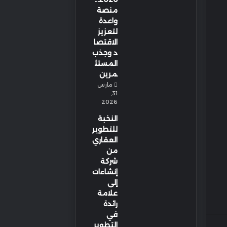
منصة
واعدة
لتعزيز
الاقتصا
د وجذب
المستث
مرين
مارس
31,
2026
النخبة
للتطوير
العقاري
من
شركة
إنشاءات
إلى
علامة
رائدة
في
التطوير