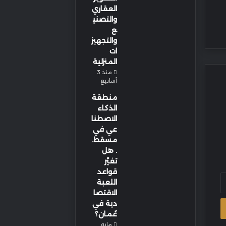
العقاري
والتصني
ع
والتجهيز
ات
المنزلية
منذ 3
أسابيع
منطقة
الذكاء
الاصطنا
عي في
مسقط.
. هل
تغيّر
قواعد
اللعبة
الاقتصا
دية في
عُمان؟
مايو