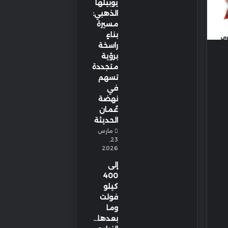
يوبيلها
الذهبي:
مسيرة
بناءٍ
راسخة
برؤية
متجددة
تسهم
في
نهضة
عُمان
الحديثة
مارس
23,
2026
إلى
400
كيلو
فولت
وما
بعدها…