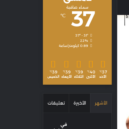
سماء صافية
37
℃
37º - 31º
22%
0.89 كيلومتر/ساعة
39
39
39
40
37
℃
℃
℃
℃
℃
الأحد
الأثنين
الثلاثاء
الأربعاء
الخميس
الأشهر
الأخيرة
تعليقات
في