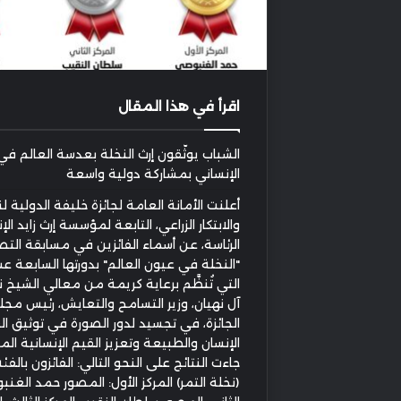
اقرأ في هذا المقال
الشباب يوثّقون إرث النخلة بعدسة العالم في إ
الإنساني بمشاركة دولية واسعة
أعلنت الأمانة العامة لجائزة خليفة الدولية ل
والابتكار الزراعي، التابعة لمؤسسة إرث زايد ال
الرئاسة، عن أسماء الفائزين في مسابقة التصو
التي تُنظَّم برعاية كريمة من معالي الشيخ ن
آل نهيان، وزير التسامح والتعايش، رئيس مج
الجائزة، في تجسيد لدور الصورة في توثيق ال
الإنسان والطبيعة وتعزيز القيم الإنسانية ال
جاءت النتائج على النحو التالي: الفائزون بالفئة
(نخلة التمر) المركز الأول: المصور حمد الغنب