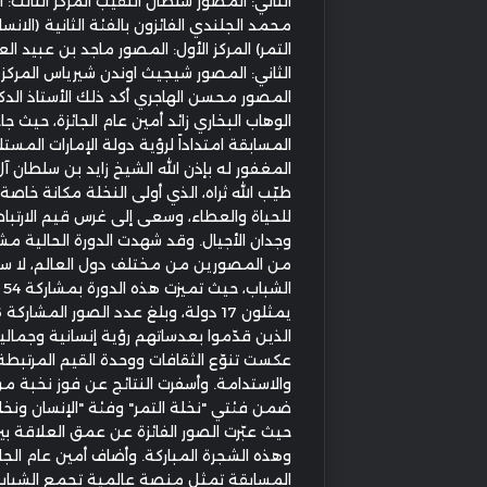
الثاني: المصور سلطان النقيب المركز الثالث: 
محمد الجلندي الفائزون بالفئة الثانية (الانس
التمر) المركز الأول: المصور ماجد بن عبيد الع
الثاني: المصور شيجيث اوندن شيرياس المركز ا
المصور محسن الهاجري أكد ذلك الأستاذ الدك
الوهاب البخاري زائد أمين عام الجائزة، حيث ج
المسابقة امتداداً لرؤية دولة الإمارات المس
المغفور له بإذن الله الشيخ زايد بن سلطان آل
طيّب الله ثراه، الذي أولى النخلة مكانة خاصة 
للحياة والعطاء، وسعى إلى غرس قيم الارتبا
وجدان الأجيال. وقد شهدت الدورة الحالية م
من المصورين من مختلف دول العالم، لا س
الش
الذين قدّموا بعدساتهم رؤية إنسانية وجمالية
عكست تنوّع الثقافات ووحدة القيم المرتبطة 
والاستدامة. وأسفرت النتائج عن فوز نخبة 
ضمن فئتي "نخلة التمر" وفئة "الإنسان ونخلة
حيث عبّرت الصور الفائزة عن عمق العلاقة بين
وهذه الشجرة المباركة. وأضاف أمين عام الجائ
المسابقة تمثل منصة عالمية تجمع الشباب