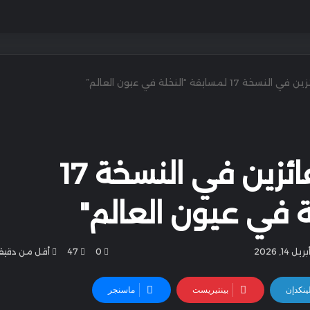
1 لمسابقة “النخلة في عيون العالم”
إعلان أسماء الفائزين في النسخة 17
ة في عيون العالم"
14, 2026
0
47
أقل من دقيق
ينكدإن
بينتيريست
ماسنجر