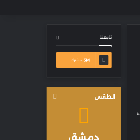
تابعنا
3M
مشترك
الطقس
ة
دمشق