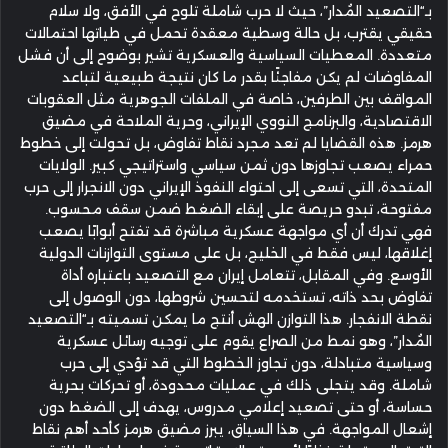
بـ“التصعيد المُدار”، حيث لا حرب شاملة تلوح في الأفق، ولا سلام
حقيقي يقترب، بل حالة وسطية معقدة تحمل في طياتها احتمالات
متعددة. المعطيات السياسية والعسكرية تشير بوضوح إلى أن فشل
المفاوضات لم يكن مفاجئًا بقدر ما كان نتيجة طبيعية لتباعد
المواقف بين الطرفين، خاصة في الملفات الجوهرية مثل العقوبات
الاقتصادية، والبرنامج النووي الإيراني، وحرية الملاحة في مضيق
هرمز. هذه القضايا لم تعد مجرد نقاط تفاوض، بل تحولت إلى خطوط
حمراء يصعب تجاوزها دون ثمن سياسي واستراتيجي كبير. الولايات
المتحدة، التي تسعى إلى احتواء النفوذ الإيراني دون الانجرار إلى حرب
مفتوحة، تبدو حريصة على إبقاء الضغط ضمن سقف محسوب.
فهي تدرك أن أي مواجهة عسكرية مباشرة قد تفتح أبوابًا يصعب
إغلاقها، ليس فقط في الخليج، بل على مستوى التوازنات الدولية
الأوسع. وفي المقابل، تتعامل إيران مع التصعيد باعتباره أداة
تفاوض بحد ذاته، تستخدمه لتحسين شروطها، دون الوصول إلى
نقطة الانفجار. هذا التوازن الهش أنتج ما يمكن تسميته بـ“التصعيد
المُدار”، وهو نمط من الصراع يقوم على توجيه رسائل عسكرية
وسياسية متبادلة، دون تجاوز الخطوط التي قد تؤدي إلى حرب
شاملة. وقد يتجلى ذلك في عمليات محدودة، أو تحركات بحرية
حساسة، أو حتى تصعيد إعلامي مدروس، يهدف إلى الضغط دون
إشعال المواجهة. في هذا السياق، يبرز مضيق هرمز كأحد أهم نقاط