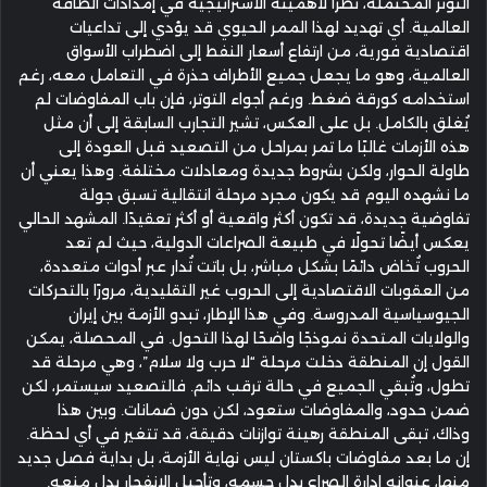
التوتر المحتملة، نظرًا لأهميته الاستراتيجية في إمدادات الطاقة
العالمية. أي تهديد لهذا الممر الحيوي قد يؤدي إلى تداعيات
اقتصادية فورية، من ارتفاع أسعار النفط إلى اضطراب الأسواق
العالمية، وهو ما يجعل جميع الأطراف حذرة في التعامل معه، رغم
استخدامه كورقة ضغط. ورغم أجواء التوتر، فإن باب المفاوضات لم
يُغلق بالكامل. بل على العكس، تشير التجارب السابقة إلى أن مثل
هذه الأزمات غالبًا ما تمر بمراحل من التصعيد قبل العودة إلى
طاولة الحوار، ولكن بشروط جديدة ومعادلات مختلفة. وهذا يعني أن
ما نشهده اليوم قد يكون مجرد مرحلة انتقالية تسبق جولة
تفاوضية جديدة، قد تكون أكثر واقعية أو أكثر تعقيدًا. المشهد الحالي
يعكس أيضًا تحولًا في طبيعة الصراعات الدولية، حيث لم تعد
الحروب تُخاض دائمًا بشكل مباشر، بل باتت تُدار عبر أدوات متعددة،
من العقوبات الاقتصادية إلى الحروب غير التقليدية، مرورًا بالتحركات
الجيوسياسية المدروسة. وفي هذا الإطار، تبدو الأزمة بين إيران
والولايات المتحدة نموذجًا واضحًا لهذا التحول. في المحصلة، يمكن
القول إن المنطقة دخلت مرحلة “لا حرب ولا سلام”، وهي مرحلة قد
تطول، وتُبقي الجميع في حالة ترقب دائم. فالتصعيد سيستمر، لكن
ضمن حدود، والمفاوضات ستعود، لكن دون ضمانات. وبين هذا
وذاك، تبقى المنطقة رهينة توازنات دقيقة، قد تتغير في أي لحظة.
إن ما بعد مفاوضات باكستان ليس نهاية الأزمة، بل بداية فصل جديد
منها، عنوانه إدارة الصراع بدل حسمه، وتأجيل الانفجار بدل منعه.