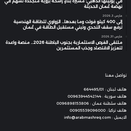
في يوبيلها الذهبي: مسيرة بناءٍ راسخة برؤية متجددة تسهم في
نهضة عُمان الحديثة
مارس 3, 2026
إلى 400 كيلو فولت وما بعدها… الزواوي للطاقة الهندسية
ترفع سقف التحدي وتبني مستقبل الطاقة في عُمان
مارس 31, 2026
ملتقى الفرص الاستثمارية بجنوب الباطنة 2026… منصة واعدة
لتعزيز الاقتصاد وجذب المستثمرين
تواصل معنا
هاتف لبنان : 664495/01
هاتف سورية : 00963944542144
هاتف سلطنة عمان : 0096898153806
هاتف تركيا : 00905539096000
الايميل : info@arabmashreq.com