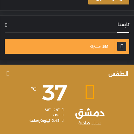
تابعنا
3M
مشترك
الطقس
37
℃
دمشق
38º - 29º
21%
0.45 كيلومتر/ساعة
سماء صافية