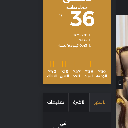
سماء صافية
36
℃
36º - 28º
26%
0.45 كيلومتر/ساعة
40
39
37
39
36
℃
℃
℃
℃
℃
الجمعة
السبت
الأحد
الأثنين
الثلاثاء
الأشهر
الأخيرة
تعليقات
في