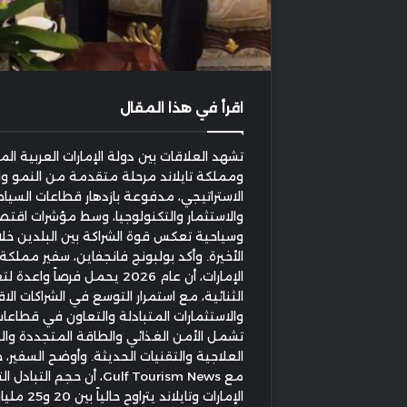
اقرأ في هذا المقال
تشهد العلاقات بين دولة الإمارات العربية ال
ومملكة تايلاند مرحلة متقدمة من النمو وا
الاستراتيجي، مدفوعة بازدهار قطاعات السياحة
والاستثمار والتكنولوجيا، وسط مؤشرات اقتص
وسياحية تعكس قوة الشراكة بين البلدين خلا
الأخيرة. وأكد بولبونج فانجفاين، سفير مملكة 
الإمارات، أن عام 2026 يحمل فرصاً و
الثنائية، مع استمرار التوسع في الشراكات ال
والاستثمارات المتبادلة والتعاون في قطاعا
تشمل الأمن الغذائي والطاقة المتجددة وال
العلاجية والتقنيات الحديثة. وأوضح السفير، 
مع Gulf Tourism News⁠، أن حجم الت
الإمارات وتايلاند يتراوح 