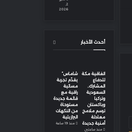
2,
2026
أحدث الأخبار
اتفاقية مكة
شاماس”
للدفاع
يقدّم تجربة
المشترك..
مسائية
السعودية
راقية مع
وتركيا
قائمة جديدة
وباكستان
مستوحاة
ترسم ملامح
من النكهات
معادلة
البرازيلية
أمنية جديدة
منذ 19 ساعة
منذ ساعتين