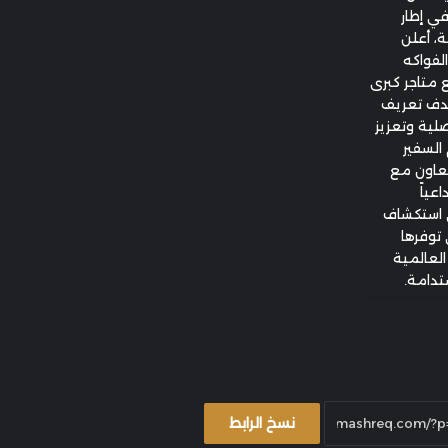
ي إطار
ة، أعلن
لفواكه
ع متاجر كبرى
بهدف تعريف
صلية وتعزيز
 السفير
لتعاون مع
عياً
ى استكشاف
 توفرها
العالمية
تدامة.
نسخ الرابط