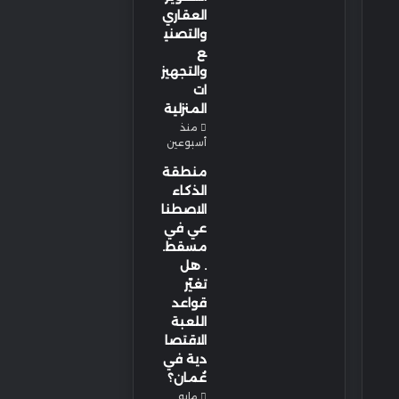
العقاري
والتصني
ع
والتجهيز
ات
المنزلية
منذ
أسبوعين
منطقة
الذكاء
الاصطنا
عي في
مسقط.
. هل
تغيّر
قواعد
اللعبة
الاقتصا
دية في
عُمان؟
مايو