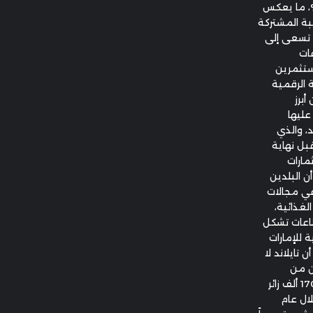
، بمعدلات نمو سنوية تصل إلى 12%، ما يعكس
غبة المشتركة
د تسعى إلى
عات
مستثمرين
ة الرقمية
أبرز
عليها
د، والذي
قبل نهاية
مارات
أن البلدين
في مجالات
لغذائية،
طاعات تشكل
ة للإمارات
 تايلاند لا
ن من
الإمارات، حيث يزور البلاد سنوياً ما بين 160 و170 ألف زائر
لال عام