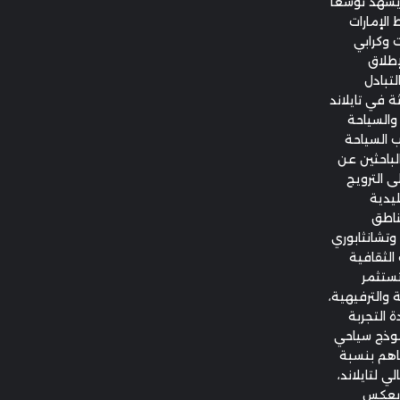
ن يشهد توسعاً
يومية تربط الإمارات
 وكرابي
إطلاق
تبادل
ة في تايلاند
 والسياحة
ب السياحة
لباحثين عن
ى الترويج
ليدية
ناطق
وتشانثابوري
 الثقافية
تستثمر
 والترفيهية،
 التجربة
موذج سياحي
ساهم بنسبة
إجمالي لتايلاند،
ي، ما يعكس