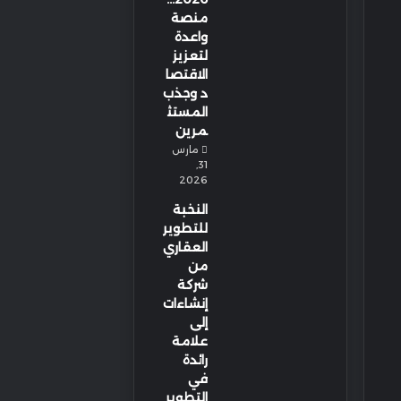
منصة
واعدة
لتعزيز
الاقتصا
د وجذب
المستث
مرين
مارس
31,
2026
النخبة
للتطوير
العقاري
من
شركة
إنشاءات
إلى
علامة
رائدة
في
التطوير