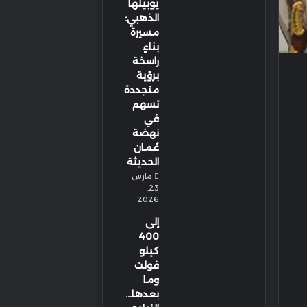
يوبيلها
الذهبي:
مسيرة
بناءٍ
راسخة
برؤية
متجددة
تسهم
في
نهضة
عُمان
الحديثة
مارس
23,
2026
إلى
400
كيلو
فولت
وما
بعدها…