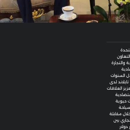
متحدة
لتعاون
 والتجارة
ادية
ل السنوات
تايلاند لدى
اعدة لتعزيز العلاقات
اقتصادية
ت حيوية
سياحة
خلال مقابلة
بادل التجاري بين
حالياً بين 20 و25 مليار دولار