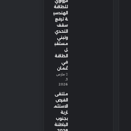
الزواوي
للطاقة
الهندسي
ة ترفع
سقف
التحدي
وتبني
مستقب
ل
الطاقة
في
عُمان
مارس
3,
2026
ملتقى
الفرص
الاستثم
ارية
بجنوب
الباطنة
2026…