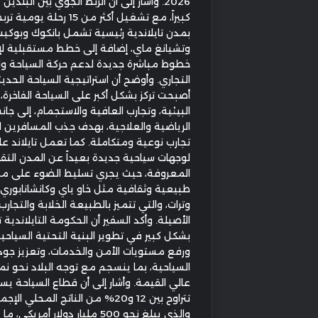
2026. وأشار إلى أن الربط الجوي بين البلدي
كبيراً، مع تشغيل أكثر من 15 رحلة 
بمدن تايلاندية رئيسية تشمل بانكوك وبوكيت
وتشيانغ ماي، إضافة إلى خطط مستقبلية ل
خطوط مباشرة جديدة لدعم حركة السياحة وال
التجاري. وأوضح أن استراتيجية السياحة الحديث
أصبحت تركز بشكل أكبر على السياحة الفاخرة،
البيئية، وتجارب العافية والاستجمام، إلى جان
الرياضية والعلاجية، بهدف جذب المسافرين ا
تجارب نوعية ومتكاملة. كما تعمل تايلاند عل
لوجهات سياحية جديدة بعيداً عن المدن التق
المعروفة، حيث يجري تسليط الضوء على م
طبيعية وثقافية مثل خاو ياي وكانشانابوري 
وترات، والتي تتميز بالطبيعة الخلابة والتجارب
الأصيلة. وأكد السفير أن الحكومة التايلاندية 
بشكل كبير في تطوير البنية التحتية السياحية
ورفع مستويات الأمن والخدمات، وتعزيز جودة
السياحية، بما ينسجم مع توجه البلاد نحو ن
عالي القيمة. وأشار إلى أن قطاع السياحة ي
تتراوح بين 12 و20% من الناتج المحلي ال
والذي يبلغ نحو 500 مليار دولار أمريك