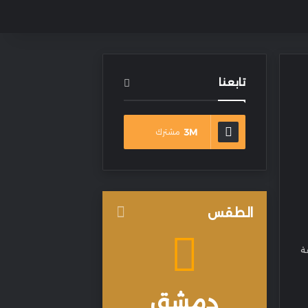
تابعنا
3M
مشترك
الطقس
ة
دمشق