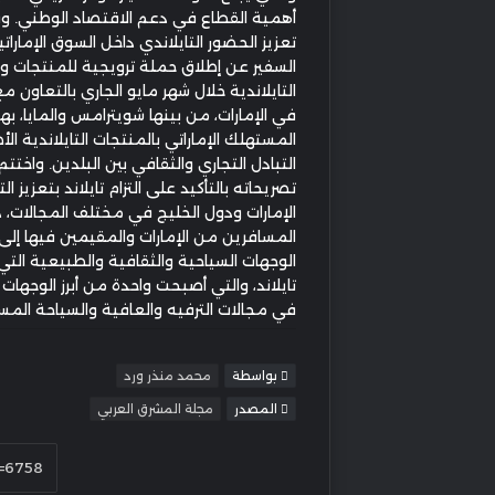
أهمية القطاع في دعم الاقتصاد الوطني. وف
تعزيز الحضور التايلاندي داخل السوق الإماراتي
السفير عن إطلاق حملة ترويجية للمنتجات وا
التايلاندية خلال شهر مايو الجاري بالتعاون م
في الإمارات، من بينها شويترامس والمايا، 
المستهلك الإماراتي بالمنتجات التايلاندية الأ
التبادل التجاري والثقافي بين البلدين. واختتم
تصريحاته بالتأكيد على التزام تايلاند بتعزيز ا
الإمارات ودول الخليج في مختلف المجالات، دا
المسافرين من الإمارات والمقيمين فيها إل
الوجهات السياحية والثقافية والطبيعية التي
تايلاند، والتي أصبحت واحدة من أبرز الوجهات 
في مجالات الترفيه والعافية والسياحة المس
بواسطة
محمد منذر ورد
المصدر
مجلة المشرق العربي