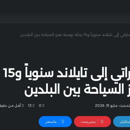
170 ألف زائر إماراتي إلى تايلاند سنوياً و15
 السياحة بين البلدين
حديث: مايو 15, 2026
0
13
أقل من دقيق
ينكدإن
بينتيريست
ماسنجر