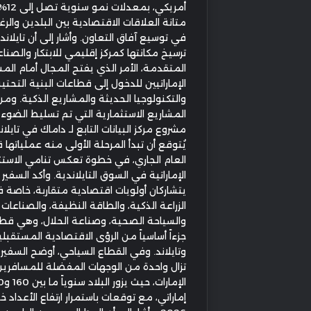
أمريكي
متانة العلاقات الاقتصادية بين البلدين والر
في توسيع آفاق التعاون. وأشار إلى أن تايلان
ترسيخ مكانتها كمركز إقليمي للابتكار والصنا
المتقدمة، الأمر الذي يفتح المجال أمام ال
الإماراتيين للدخول إلى قطاعات البنية التحتي
والتكنولوجيا الحديثة والمشاريع الذكية. ومن 
المشاريع الاستثمارية التي تم تسليط الضوء 
مشروع مركز البيانات التابع لـ داماك في تايلان
يُتوقع أن تبدأ المرحلة الأولى منه عملياتها 
العام الجاري، في خطوة تعكس تنامي الاستث
الإماراتية في السوق التايلاندية. وأكد السفير 
يتشاركان أولويات اقتصادية متقاربة، خاصة 
الزراعة الذكية، والطاقة النظيفة، والصناعات ا
والسياحة الصحية، وصناعة الحلال، وهي ق
جزءاً أساسياً من الرؤى الاقتصادية المستقبلي
وتايلاند. وفي القطاع السياحي، أوضح السفير أن
تزال واحدة من الوجهات المفضلة للمسافري
إماراتي، مع توقعات باستمرار ارتفاع الأعداد خ